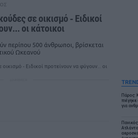
ΟΣ
ούδες σε οικισμό ‑ Ειδικοί 
υν... οι κάτοικοι
ούν περίπου 500 άνθρωποι, βρίσκεται
κτικού Ωκεανού
ΔΙΑΦΗΜΙΣΗ
TREN
Πάρος: 
πνίγηκε
για ανθ
Πανικός
Ατλάντα
αεροσκά