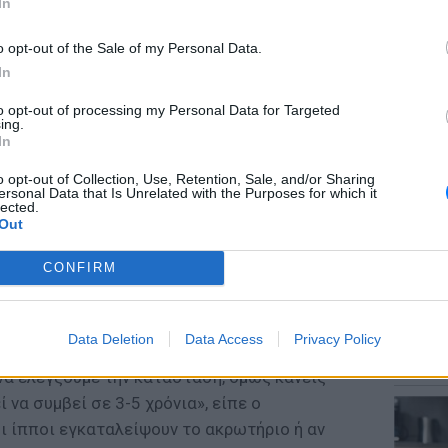
In
o opt-out of the Sale of my Personal Data.
In
to opt-out of processing my Personal Data for Targeted
ΘΕΜΑΤ
ing.
Το μυσ
In
κρύβετ
o opt-out of Collection, Use, Retention, Sale, and/or Sharing
ersonal Data that Is Unrelated with the Purposes for which it
ους είναι η ταυτόχρονη παρουσία θαλάσσιων
lected.
Out
 αυτά έκαναν την εμφάνισή τους στην
όνια. Αποτελούν το βασικό θήραμα των
CONFIRM
ταν τα σαρκοφάγα ζώα πλησιάζουν στον
ΕΥ ΖΗΝ
Data Deletion
Data Access
Privacy Policy
Γιατί 
λική αρκούδα σκότωσε άνθρωπο στο Ριρκαΐπι
δύσκολη
να ελέγξουμε την κατάσταση, όμως κανείς
ί να συμβεί σε 3-5 χρόνια», είπε ο
ι ίπποι εγκαταλείψουν το ακρωτήριο ή αν