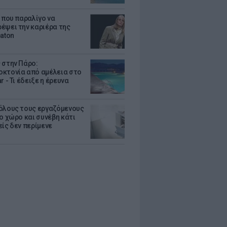
α που παραλίγο να
έψει την καριέρα της
eaton
 στην Πάρο:
κτονία από αμέλεια στο
r - Τι έδειξε η έρευνα
όλους τους εργαζόμενους
ο χώρο και συνέβη κάτι
είς δεν περίμενε