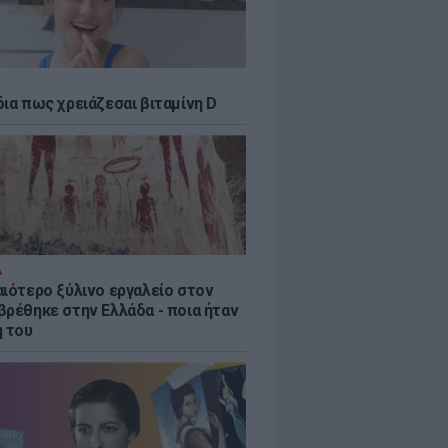
δια πως χρειάζεσαι βιταμίνη D
Α
αιότερο ξύλινο εργαλείο στον
βρέθηκε στην Ελλάδα - ποια ήταν
η του