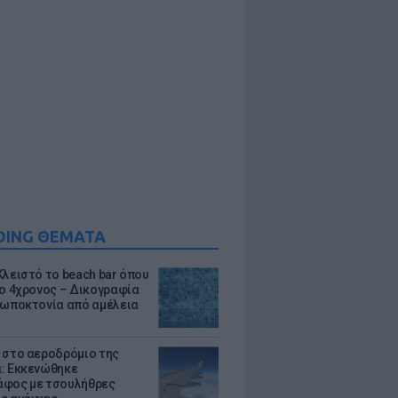
DING ΘΕΜΑΤΑ
Κλειστό το beach bar όπου
 ο 4χρονος – Δικογραφία
ρωποκτονία από αμέλεια
 στο αεροδρόμιο της
: Εκκενώθηκε
φος με τσουλήθρες