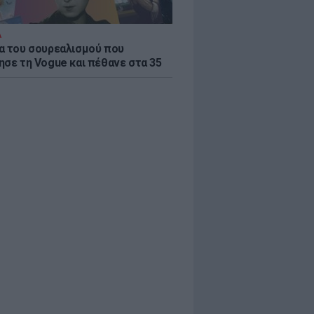
Α
α του σουρεαλισμού που
ησε τη Vogue και πέθανε στα 35