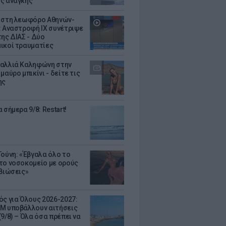
ς ανάγκης
 στη λεωφόρο Αθηνών-
: Αναστροφή ΙΧ συνέτριψε
της ΔΙΑΣ - Δύο
ικοί τραυματίες
αλλιά Καληφώνη στην
μαύρο μπικίνι - δείτε τις
ης
 σήμερα 9/8: Restart!
Τούνη: «Έβγαλα όλο το
το νοσοκομείο με ορούς
ιβιώσεις»
ός για Όλους 2026-2027:
Μ υποβάλλουν αιτήσεις
9/8) – Όλα όσα πρέπει να