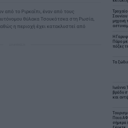
έκτακτη
 από το Ριρκαΐπι, έναν από τους
Τροχαίο
Σουνίου
αυτόνομου θύλακα Τσουκότσκα στη Ρωσία,
μηχανή 
καθώς η περιοχή έχει κατακλυστεί από
αστυνομ
Η Γαρυφ
Πάρο με 
ΔΙΑΦΗΜΙΣΗ
πόζες τ
Τα ζώδια
Ιωάννα 
βράδυ σ
και αντ
Τουρισμ
Ποια ΑΦ
σήμερα (
ξέρετε