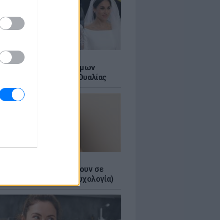
Α
τικό των βασιλικών γάμων
αι σε ένα ορυχείο της Ουαλίας
τα κομπλιμέντα σε φέρνουν σε
 θέση (και τι λέει η ψυχολογία)