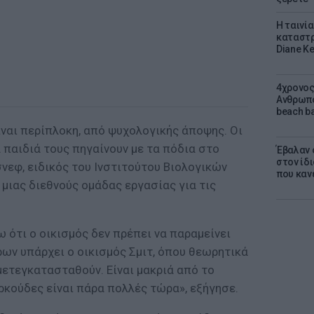
Η ταινί
καταστρ
Diane K
4χρονος
Ανθρωπο
beach ba
ίναι περίπλοκη, από ψυχολογικής άποψης. Οι
 παιδιά τους πηγαίνουν με τα πόδια στο
Έβαλαν 
στον ίδι
σνεφ, ειδικός του Ινστιτούτου Βιολογικών
που καν
μιας διεθνούς ομάδας εργασίας για τις
 ότι ο οικισμός δεν πρέπει να παραμείνει
ρων υπάρχει ο οικισμός Σμιτ, όπου θεωρητικά
μετεγκατασταθούν. Είναι μακριά από το
ρκούδες είναι πάρα πολλές τώρα», εξήγησε.