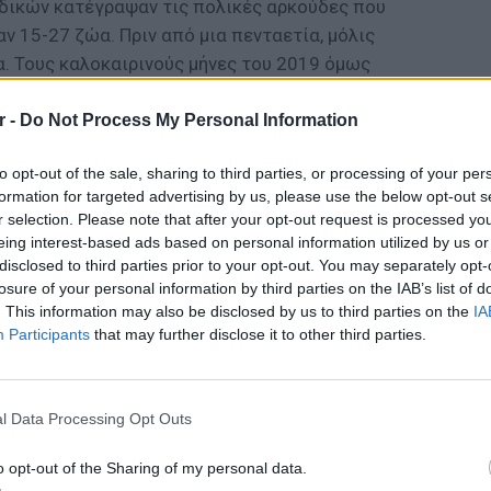
ιδικών κατέγραψαν τις πολικές αρκούδες που
αν 15-27 ζώα. Πριν από μια πενταετία, μόλις
α. Τους καλοκαιρινούς μήνες του 2019 όμως
 οποίες οι αρκούδες έφτασαν πολύ κοντά σε
ες από αυτές δεν ήταν επιθετικές και
r -
Do Not Process My Personal Information
 του οικισμού.
to opt-out of the sale, sharing to third parties, or processing of your per
ΔΙΑΦΗΜΙΣΗ
formation for targeted advertising by us, please use the below opt-out s
r selection. Please note that after your opt-out request is processed y
eing interest-based ads based on personal information utilized by us or
disclosed to third parties prior to your opt-out. You may separately opt-
losure of your personal information by third parties on the IAB’s list of
. This information may also be disclosed by us to third parties on the
IA
Participants
that may further disclose it to other third parties.
ΘΕΜΑΤ
Η παρά
της Ευ
l Data Processing Opt Outs
πρόκλ
o opt-out of the Sharing of my personal data.