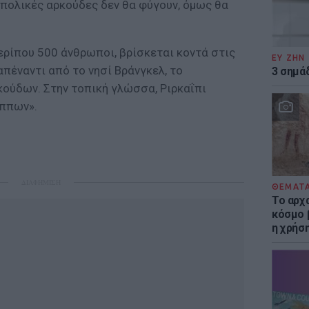
 πολικές αρκούδες δεν θα φύγουν, όμως θα
ερίπου 500 άνθρωποι, βρίσκεται κοντά στις
ΕΥ ΖΗΝ
απέναντι από το νησί Βράνγκελ, το
3 σημά
κούδων. Στην τοπική γλώσσα, Ριρκαΐπι
ίππων».
ΔΙΑΦΗΜΙΣΗ
ΘΕΜΑΤ
Το αρχ
κόσμο 
η χρήσ