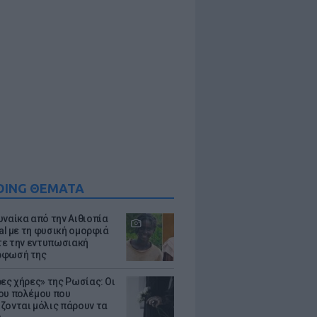
DING ΘΕΜΑΤΑ
υναίκα από την Αιθιοπία
ral με τη φυσική ομορφιά
ίτε την εντυπωσιακή
ρφωσή της
ρες χήρες» της Ρωσίας: Οι
ου πολέμου που
ζονται μόλις πάρουν τα