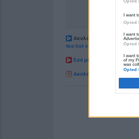
Opted 
I want t
Opted 
I want 
Ακολουθήστε το E-Radio.
Advertis
Opted 
πιο hot νέα
.
I want t
Εσύ μπήκες στο E-Daily.gr
of my P
was col
Opted 
Ακολουθήστε το E-Radio.g