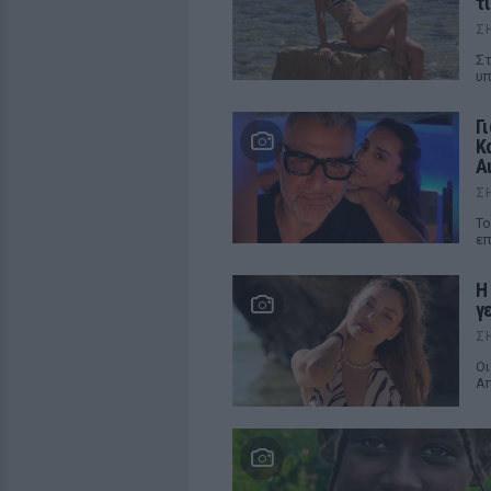
τ
Σ
Στ
υπ
Γ
Κ
Α
Σ
Το
επ
Η
γ
Σ
Οι
Α