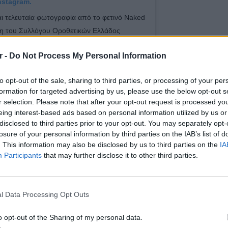
nstagram.
ι τελευταία φωτογραφία από το φετινό Naked
ιξη του Συλλόγου Οροθετικών Ελλάδος
ρμά όλους όσοι συμμετείχαν και βοήθησαν
r -
Do Not Process My Personal Information
ύ σημαντικό για εμάς! 📷
#downtownmaggr #positivevoice
to opt-out of the sale, sharing to third parties, or processing of your per
formation for targeted advertising by us, please use the below opt-out s
r selection. Please note that after your opt-out request is processed y
 το χρήστη
DownTown Magazine Greece
(@downtownmaggr) στις
1 Δε
eing interest-based ads based on personal information utilized by us or
disclosed to third parties prior to your opt-out. You may separately opt-
losure of your personal information by third parties on the IAB’s list of
. This information may also be disclosed by us to third parties on the
IA
Participants
that may further disclose it to other third parties.
ΔΙΑΦΗΜΙΣΗ
LIFESTY
Πέρεζ Χ
l Data Processing Opt Outs
μετά το
o opt-out of the Sharing of my personal data.