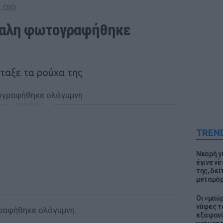
LOID
αλη φωτογραφήθηκε 
ταξε τα ρούχα της
ΔΙΑΦΗΜΙΣΗ
TREN
Νεαρή γ
έγινε vi
της, δε
μεταμό
Οι «μαύ
νύφες τ
αφήθηκε ολόγuμνη.
εξαφανί