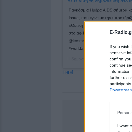
Δείτε αυτή τη δημοσίευση στο I
Παγκόσμια Ημέρα AIDS σήμερα κα
Issue, που έγινε με την υποστήρ
«Θετική Φωνή». Ευχαριστούμε θε
E-Radio.g
στο αφιέρωμα αυτό, που είναι πολ
@kosmaskoumianos #nakedissue 
If you wish 
#worldaidsday
sensitive in
confirm you
Η δημοσίευση κοινοποιήθηκε από
continue se
information 
[ΠΗΓΗ]
further disc
participants
Downstream 
Persona
I want t