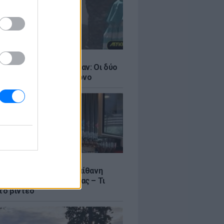
LE
ντάνα και Νικόλ Κίντμαν: Οι δύο
ου Χόλιγουντ στη Μύκονο
LE
γος Μανίκας έστησε απίθανη
σε υπάλληλο καφετέριας – Τι
το βίντεο