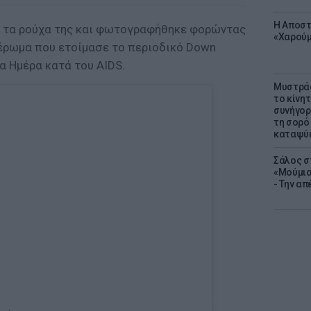
Η Αποστ
ε τα ρούχα της και φωτογραφήθηκε φορώντας
«Χαρούμ
ιέρωμα που ετοίμασε το περιοδικό Down
α Ημέρα κατά του AIDS.
Μυστράς
το κίνη
συνήγορ
τη σορό
καταψύ
Σάλος σ
«Μούμια
- Την α