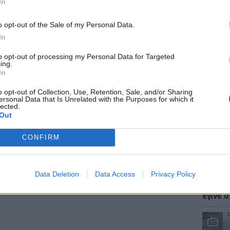
In
o opt-out of the Sale of my Personal Data.
In
to opt-out of processing my Personal Data for Targeted
LIFESTY
gr στο
Google News
και μάθετε πρώτοι
τα
ing.
Ζόε Σαλ
In
σταρ τ
o opt-out of Collection, Use, Retention, Sale, and/or Sharing
; Τα νέα της ημέρας και ότι σου κάνει κλικ!
ersonal Data that Is Unrelated with the Purposes for which it
lected.
Out
r και στο Instagram
CONFIRM
ΔΙΑΦΗΜΙΣΗ
LIFESTY
Data Deletion
Data Access
Privacy Policy
Ο Γιώρ
φάρσα 
έγινε σ