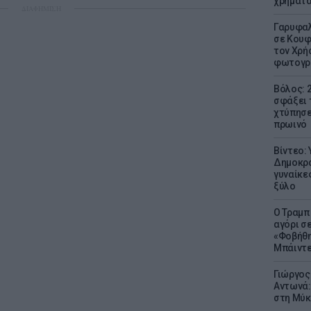
χρήματ
ΔΙΑΦΗΜΙΣΗ
Γαρυφαλ
σε Κουφ
τον Χρή
φωτογρ
Βόλος: 
σφάξει 
χτύπησε
πρωινό
Βίντεο:
Δημοκρα
γυναίκε
ξύλο
Ο Τραμπ
αγόρι σ
«Φοβήθη
Μπάιντε
Γιώργος
Αντωνά:
στη Μύκ