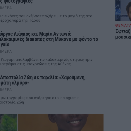
ις φωτογραφίες
ΉΜΕΡΑ
ις εικόνες που ανέβασε ποζάρει με το μαγιό της στα
έροχα νερά της Πάρου
ΘΕΜΑΤ
Έφτιαξ
ιώργος Λιάγκας και Μαρία Αντωνά:
μουσική
αλοκαιρινές διακοπές στη Μύκονο με φόντο το
ιγαίο
ΉΜΕΡΑ
 ζευγάρι απολαμβάνει τις καλοκαιρινές στιγμές πριν
ιστρέψει στις υποχρεώσεις της Αθήνας
 Αποστολία Ζώη σε παραλία: «Χαρούμενη,
εμάτη αλμύρα»
ΉΜΕΡΑ
 φωτογραφίες που ανάρτησε στο Instagram η
ποστολία Ζώη