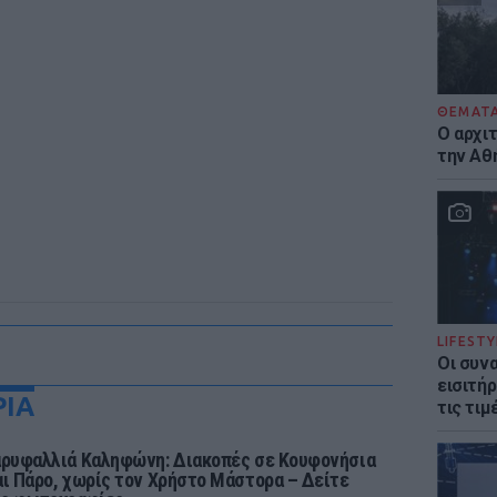
ΘΕΜΑΤ
Ο αρχι
την Αθ
LIFESTY
Οι συν
εισιτήρ
ΡΙΑ
τις τιμ
αρυφαλλιά Καληφώνη: Διακοπές σε Κουφονήσια
αι Πάρο, χωρίς τον Χρήστο Μάστορα – Δείτε