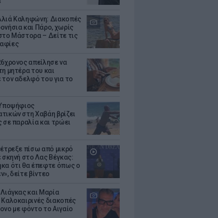
α
λιά Καληφώνη: Διακοπές
ονήσια και Πάρο, χωρίς
στο Μάστορα – Δείτε τις
αφίες
26χρονος απείλησε να
τη μητέρα του και
 τον αδελφό του για το
 Υποψήφιος
τικών στη Χαβάη βρίζει
ς σε παραλία και τρώει
 έτρεξε πίσω από μικρό
ε σκηνή στο Λας Βέγκας:
κα ότι θα έπεφτε όπως ο
ν», δείτε βίντεο
 Λιάγκας και Μαρία
 Καλοκαιρινές διακοπές
ονο με φόντο το Αιγαίο