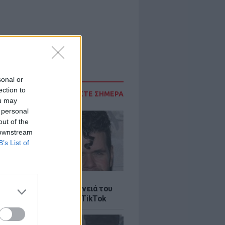
sonal or
ection to
ΔΙΑΒΑΣΤΕ ΣΗΜΕΡΑ
ou may
κ, 2019 στις 5:42 πμ PST
 personal
out of the
 downstream
B’s List of
LE
ίλτον: Τι λέει η οικογένειά του
 σοκαριστικό live στο TikTok