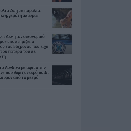
ολία Ζώη σε παραλία:
ενη, γεμάτη αλμύρα»
: «Δεν ήταν οικονομικό
τρο» υποστηρίζει ο
ος του 55χρονου που είχε
 του πατέρα του σε
κτη
το Λονδίνο με αφίσα της
ς» που θύμιζε νεκρό παιδί
πέσυραν από το μετρό