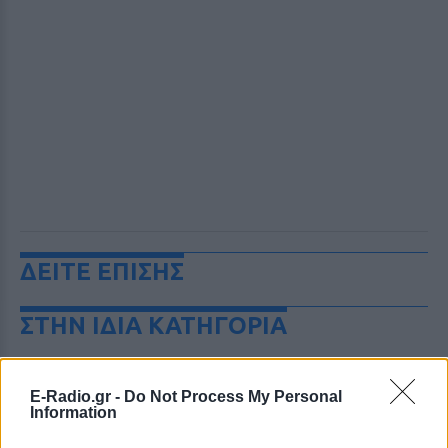
ΔΕΙΤΕ ΕΠΙΣΗΣ
ΣΤΗΝ ΙΔΙΑ ΚΑΤΗΓΟΡΙΑ
Πώς η Πυροσβεστική διέσωσε
πολίτες στη μεγάλη φωτιά της
E-Radio.gr -
Do Not Process My Personal
Αττικοβοιωτίας ‑
Information
Συγκλονιστικά βίντεο