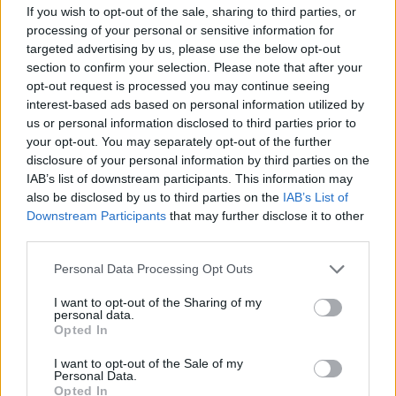
ΣΉΜΕΡΑ
If you wish to opt-out of the sale, sharing to third parties, or
processing of your personal or sensitive information for
Συγκλονιστικά πλάνα και εικόνες
έρχονται στο φως της δημοσιότητας
targeted advertising by us, please use the below opt-out
από τη μεγάλη φωτιά που ξέσπασε στις
section to confirm your selection. Please note that after your
31 Ιουλίου στον Αγιο Βασίλειο, στον
Κιθαιρώνα Βοιωτίας και έφτασε μέχρι το
opt-out request is processed you may continue seeing
Πόρτο Γερμενό - Ο διττός ρόλος της
interest-based ads based on personal information utilized by
Πυροσβεστικής
us or personal information disclosed to third parties prior to
Για αμύθητο συμβόλαιο του
your opt-out. You may separately opt-out of the further
Σαλάχ γράφουν στην Τουρκία:
disclosure of your personal information by third parties on the
Προβλέπονται έξοδα για
IAB’s list of downstream participants. This information may
κομμωτήρια και... χαρτί υγείας
also be disclosed by us to third parties on the
IAB’s List of
Downstream Participants
that may further disclose it to other
ΣΉΜΕΡΑ
third parties.
Οι Τούρκοί αναφέρουν τα οικονομικά
δεδομένα της μεταγραφής του Αιγύπτιου
Personal Data Processing Opt Outs
σταρ στην Τραμπζονσπόρ και τα νούμερα
που βγάζουν, προκαλούν ίλιγγο
I want to opt-out of the Sharing of my
Καιρός «hot – dry – windy» τις
personal data.
Opted In
επόμενες 48 ώρες: Αυξημένος
ο κίνδυνος φωτιάς, συναγερμός
I want to opt-out of the Sale of my
σε 6 περιφέρειες
Personal Data.
Opted In
ΣΉΜΕΡΑ