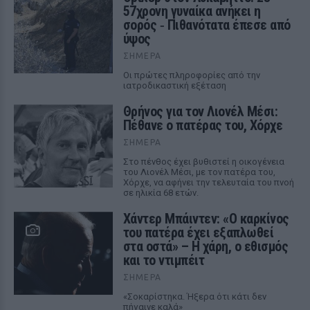
57χρονη γυναίκα ανήκει η
σορός ‑ Πιθανότατα έπεσε από
ύψος
ΣΉΜΕΡΑ
Οι πρώτες πληροφορίες από την
ιατροδικαστική εξέταση
Θρήνος για τον Λιονέλ Μέσι:
Πέθανε ο πατέρας του, Χόρχε
ΣΉΜΕΡΑ
Στο πένθος έχει βυθιστεί η οικογένεια
του Λιονέλ Μέσι, με τον πατέρα του,
Χόρχε, να αφήνει την τελευταία του πνοή
σε ηλικία 68 ετών.
Χάντερ Μπάιντεν: «Ο καρκίνος
του πατέρα έχει εξαπλωθεί
στα οστά» – Η χάρη, ο εθισμός
και το ντιμπέιτ
ΣΉΜΕΡΑ
«Σοκαρίστηκα. Ήξερα ότι κάτι δεν
πήγαινε καλά»