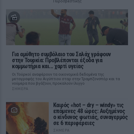
Πυροσβεστικής
Για αμύθητο συμβόλαιο του Σαλάχ γράφουν
στην Τουρκία: Προβλέπονται έξοδα για
κομμωτήρια και... χαρτί υγείας
Οι Τούρκοί αναφέρουν τα οικονομικά δεδομένα της
μεταγραφής του Αιγύπτιου σταρ στην Τραμπζονσπόρ και τα
νούμερα που βγάζουν, προκαλούν ίλιγγο
ΣΉΜΕΡΑ
Καιρός «hot – dry – windy» τις
επόμενες 48 ώρες: Αυξημένος
ο κίνδυνος φωτιάς, συναγερμός
σε 6 περιφέρειες
ΣΉΜΕΡΑ