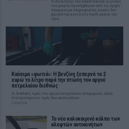
Ο ιδιοκτήτης του beach bar και οι γονείς
του μικρού προσήχθησαν από τις αρχές -
σύμφωνα με πληροφορίες, κανείς δεν
βρισκόταν κοντά στο παιδί εκείνη την
ώρα
Καύσιμα «φωτιά»: Η βενζίνη ξεπερνά τα 2
ευρώ το λίτρο παρά την πτώση του αργού
πετρελαίου διεθνώς
Οι διεθνείς τιμές του αργού πετρελαίου υποχωρούν, αλλά
στα πρατήρια οι τιμές δεν ακολουθούν
ΣΉΜΕΡΑ
Το νέο καλοκαιρινό κόλπο των
κλεφτών αυτοκινήτων