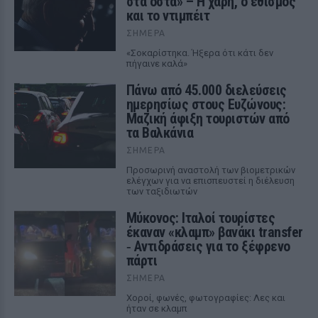
στα οστά» – Η χάρη, ο εθισμός
και το ντιμπέιτ
ΣΉΜΕΡΑ
«Σοκαρίστηκα. Ήξερα ότι κάτι δεν
πήγαινε καλά»
Πάνω από 45.000 διελεύσεις
ημερησίως στους Ευζώνους:
Μαζική άφιξη τουριστών από
τα Βαλκάνια
ΣΉΜΕΡΑ
Προσωρινή αναστολή των βιομετρικών
ελέγχων για να επισπευστεί η διέλευση
των ταξιδιωτών
Μύκονος: Ιταλοί τουρίστες
έκαναν «κλαμπ» βανάκι transfer
‑ Αντιδράσεις για το ξέφρενο
πάρτι
ΣΉΜΕΡΑ
Χοροί, φωνές, φωτογραφίες: Λες και
ήταν σε κλαμπ