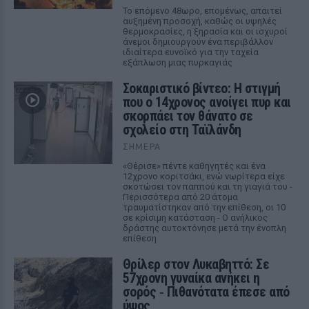
Το επόμενο 48ωρο, επομένως, απαιτεί
αυξημένη προσοχή, καθώς οι υψηλές
θερμοκρασίες, η ξηρασία και οι ισχυροί
άνεμοι δημιουργούν ένα περιβάλλον
ιδιαίτερα ευνοϊκό για την ταχεία
εξάπλωση μιας πυρκαγιάς
Σοκαριστικό βίντεο: Η στιγμή
που ο 14χρονος ανοίγει πυρ και
σκορπάει τον θάνατο σε
σχολείο στη Ταϊλάνδη
ΣΉΜΕΡΑ
«Θέρισε» πέντε καθηγητές και ένα
12χρονο κοριτσάκι, ενώ νωρίτερα είχε
σκοτώσει τον παππού και τη γιαγιά του -
Περισσότερα από 20 άτομα
τραυματίστηκαν από την επίθεση, οι 10
σε κρίσιμη κατάσταση - Ο ανήλικος
δράστης αυτοκτόνησε μετά την ένοπλη
επίθεση
Θρίλερ στον Λυκαβηττό: Σε
57χρονη γυναίκα ανήκει η
σορός ‑ Πιθανότατα έπεσε από
ύψος