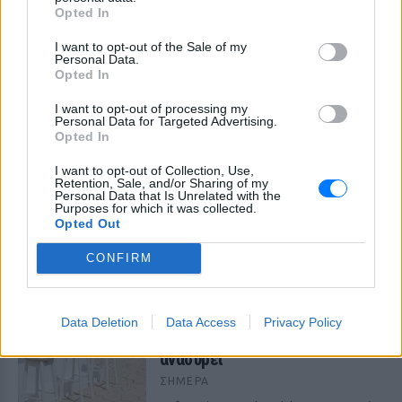
ΣΉΜΕΡΑ
Opted In
Βίντεο που φέρεται να δείχνει βίαιη
μεταφορά άνδρα για στρατιωτική
I want to opt-out of the Sale of my
επιστράτευση στην Ουκρανία
Personal Data.
επαναφέρει τη συζήτηση για το λεγόμενο
Opted In
«busification».
I want to opt-out of processing my
Ουκρανία: Βίντεο σοκ με
Personal Data for Targeted Advertising.
19χρονο να οδηγείται με τη βία
Opted In
για επιστράτευση ‑ Τι είναι το
«busification»
I want to opt-out of Collection, Use,
Retention, Sale, and/or Sharing of my
ΣΉΜΕΡΑ
Personal Data that Is Unrelated with the
Purposes for which it was collected.
Βίντεο που φέρεται να δείχνει βίαιη
Opted Out
μεταφορά άνδρα για στρατιωτική
επιστράτευση στην Ουκρανία
CONFIRM
επαναφέρει τη συζήτηση για το λεγόμενο
«busification».
Πάρο: 4χρονος έχασε τη ζωή
του σε πισίνα beach bar –
Data Deletion
Data Access
Privacy Policy
Βούτηξε ο μπάρμαν για να τον
ανασύρει
ΣΉΜΕΡΑ