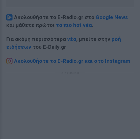
Ακολουθήστε το E-Radio.gr στο
Google News
και μάθετε πρώτοι
τα πιο hot νέα
.
Για ακόμη περισσότερα
νέα
, μπείτε στην
ροή
ειδήσεων
του E-Daily.gr
Ακολουθήστε το E-Radio.gr και στο Instagram
ΔΙΑΦΗΜΙΣΗ