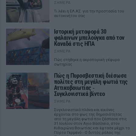
ΣΉΜΕΡΑ
Tι λέει η ΕΛ.ΑΣ. για την προστασία του
αυτοκινήτου σας
Ιστορική μεταφορά 30
φαλαινών μπελούγκα από τον
Καναδά στις ΗΠΑ
ΣΉΜΕΡΑ
Πώς στήθηκε η αεροπορική γέφυρα
σωτηρίας
Πώς η Πυροσβεστική διέσωσε
πολίτες στη μεγάλη φωτιά της
Αττικοβοιωτίας ‑
Συγκλονιστικά βίντεο
ΣΉΜΕΡΑ
Συγκλονιστικά πλάνα και εικόνες
έρχονται στο φως της δημοσιότητας
από τη μεγάλη φωτιά που ξέσπασε στις
31 Ιουλίου στον Αγιο Βασίλειο, στον
Κιθαιρώνα Βοιωτίας και έφτασε μέχρι το
Πόρτο Γερμενό - Ο διττός ρόλος της