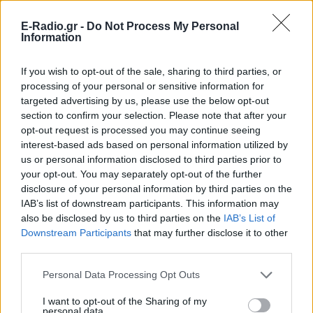
E-Radio.gr -
Do Not Process My Personal
Information
If you wish to opt-out of the sale, sharing to third parties, or
processing of your personal or sensitive information for
targeted advertising by us, please use the below opt-out
section to confirm your selection. Please note that after your
opt-out request is processed you may continue seeing
interest-based ads based on personal information utilized by
us or personal information disclosed to third parties prior to
your opt-out. You may separately opt-out of the further
ΔΕΙΤΕ ΕΠΙΣΗΣ
disclosure of your personal information by third parties on the
IAB’s list of downstream participants. This information may
also be disclosed by us to third parties on the
IAB’s List of
ΣΤΗΝ ΙΔΙΑ ΚΑΤΗΓΟΡΙΑ
Downstream Participants
that may further disclose it to other
third parties.
Ουκρανία: Βίντεο σοκ με
19χρονο να οδηγείται με τη βία
Personal Data Processing Opt Outs
για επιστράτευση ‑ Τι είναι το
«busification»
I want to opt-out of the Sharing of my
personal data.