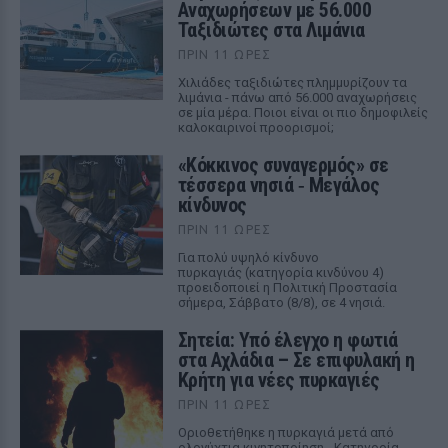
Αναχωρήσεων με 56.000
Ταξιδιώτες στα Λιμάνια
ΠΡΙΝ 11 ΏΡΕΣ
Χιλιάδες ταξιδιώτες πλημμυρίζουν τα
λιμάνια - πάνω από 56.000 αναχωρήσεις
σε μία μέρα. Ποιοι είναι οι πιο δημοφιλείς
καλοκαιρινοί προορισμοί;
«Κόκκινος συναγερμός» σε
τέσσερα νησιά ‑ Μεγάλος
κίνδυνος
ΠΡΙΝ 11 ΏΡΕΣ
Για πολύ υψηλό κίνδυνο
πυρκαγιάς (κατηγορία κινδύνου 4)
προειδοποιεί η Πολιτική Προστασία
σήμερα, Σάββατο (8/8), σε 4 νησιά.
Σητεία: Υπό έλεγχο η φωτιά
στα Αχλάδια – Σε επιφυλακή η
Κρήτη για νέες πυρκαγιές
ΠΡΙΝ 11 ΏΡΕΣ
Οριοθετήθηκε η πυρκαγιά μετά από
ολονύχτια κινητοποίηση - Κατηγορία