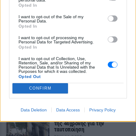
ΣΤΗΝ ΙΔΙΑ ΚΑΤΗΓΟΡΙΑ
Opted In
«Δεν δεχόμαστε τελεσίγραφα»:
I want to opt-out of the Sale of my
Personal Data.
Η απάντηση της Ιταλίας στην
Opted In
Ισπανία
ΠΡΙΝ 11 ΏΡΕΣ
I want to opt-out of processing my
Personal Data for Targeted Advertising.
Αμετάπειστη παραμένει η ιταλική
Opted In
κυβέρνηση
I want to opt-out of Collection, Use,
Μαραντόνα: «Ήταν πρησμένος,
Retention, Sale, and/or Sharing of my
δεν σηκωνόταν από το κρεβάτι
Personal Data that Is Unrelated with the
Purposes for which it was collected.
και είχε παραιτηθεί» – Τι
Opted Out
αποκάλυψε ο μασέρ του στη
δίκη
CONFIRM
ΠΡΙΝ 11 ΏΡΕΣ
Η κατάθεση του Νικολά Ταφαρέλ στο
δικαστήριο
Data Deletion
Data Access
Privacy Policy
Marfin: Επιμένει ο δικηγόρος
της 46χρονης για την
ταυτοποίηση