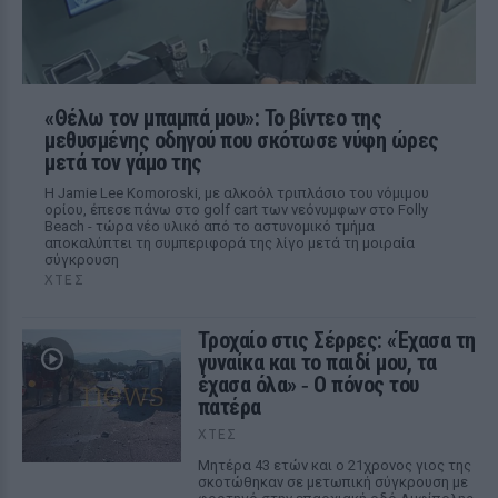
«Θέλω τον μπαμπά μου»: Το βίντεο της
μεθυσμένης οδηγού που σκότωσε νύφη ώρες
μετά τον γάμο της
Η Jamie Lee Komoroski, με αλκοόλ τριπλάσιο του νόμιμου
ορίου, έπεσε πάνω στο golf cart των νεόνυμφων στο Folly
Beach - τώρα νέο υλικό από το αστυνομικό τμήμα
αποκαλύπτει τη συμπεριφορά της λίγο μετά τη μοιραία
σύγκρουση
ΧΤΕΣ
Τροχαίο στις Σέρρες: «Έχασα τη
γυναίκα και το παιδί μου, τα
έχασα όλα» ‑ Ο πόνος του
πατέρα
ΧΤΕΣ
Μητέρα 43 ετών και ο 21χρονος γιος της
σκοτώθηκαν σε μετωπική σύγκρουση με