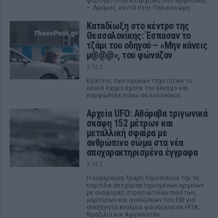
φορτηγό στην επαρχιακή οδό Αμφίπολης
– Δράμας, κοντά στην Παλαιοκώμη.
Καταδίωξη στο κέντρο της
Θεσσαλονίκης: Έσπασαν το
τζάμι του οδηγού – «Μην κάνεις
μ@@@», του φώναζαν
ΧΤΕΣ
Εξαιτίας των υψηλών ταχυτήτων το
λευκό όχημα έχασε τον έλεγχο και
καρφώθηκε πάνω σε κολονάκια.
Αρχεία UFO: Αθόρυβα τριγωνικά
σκάφη 152 μέτρων και
μεταλλική σφαίρα με
ανθρώπινο σώμα στα νέα
αποχαρακτηρισμένα έγγραφα
ΧΤΕΣ
Η κυβέρνηση Τραμπ δημοσίευσε την 5η
παρτίδα αποχαρακτηρισμένων αρχείων
με αναφορές στρατιωτικών πιλότων,
μαρτύρων και αναλύσεων του FBI για
ανεξήγητα εναέρια φαινόμενα σε ΗΠΑ,
Βραζιλία και Αφγανιστάν.