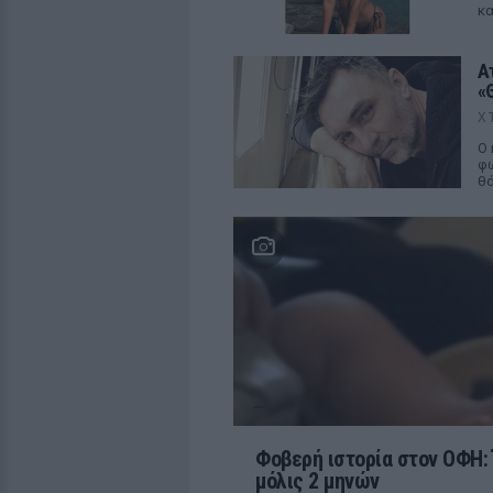
κα
Α
«
Χ
Ο 
φω
θ
Φοβερή ιστορία στον ΟΦΗ: 
μόλις 2 μηνών