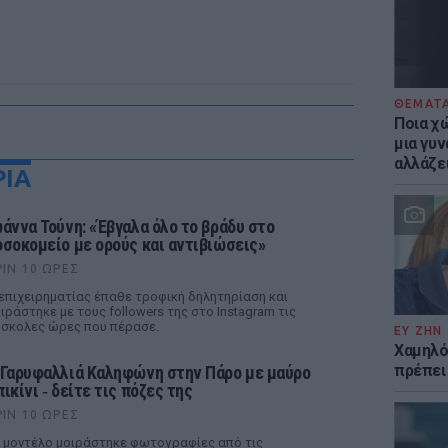
ΘΕΜΑΤ
Ποια χώ
μια γυν
αλλάζε
ΡΙΑ
ωάννα Τούνη: «Έβγαλα όλο το βράδυ στο
οσοκομείο με ορούς και αντιβιώσεις»
ΡΙΝ 10 ΏΡΕΣ
επιχειρηματίας έπαθε τροφική δηλητηρίαση και
ιράστηκε με τους followers της στο Instagram τις
σκολες ώρες που πέρασε.
ΕΥ ΖΗΝ
Χαμηλό
πρέπει
 Γαρυφαλλιά Καληφώνη στην Πάρο με μαύρο
ικίνι ‑ δείτε τις πόζες της
ΡΙΝ 10 ΏΡΕΣ
 μοντέλο μοιράστηκε φωτογραφίες από τις