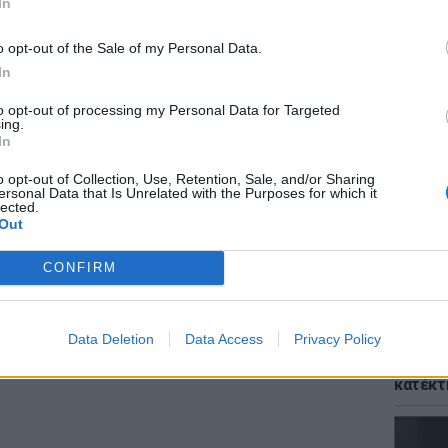
In
; Τα νέα της ημέρας και ότι σου κάνει κλικ!
o opt-out of the Sale of my Personal Data.
r και στο Instagram
In
ΔΙΑΦΗΜΙΣΗ
to opt-out of processing my Personal Data for Targeted
ΘΕΜΑΤ
ing.
Το αρχ
In
κόσμο 
η χρήσ
o opt-out of Collection, Use, Retention, Sale, and/or Sharing
ersonal Data that Is Unrelated with the Purposes for which it
lected.
Out
CONFIRM
Data Deletion
Data Access
Privacy Policy
ΘΕΜΑΤ
Η μούσ
κατέκτ