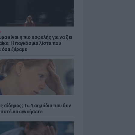
Α
ρα είναι η πιο ασφαλής για να ζει
αίκα; Η παγκόσμια λίστα που
ι όσα ξέραμε
ς σίδηρος; Τα 4 σημάδια που δεν
 ποτέ να αγνοήσετε