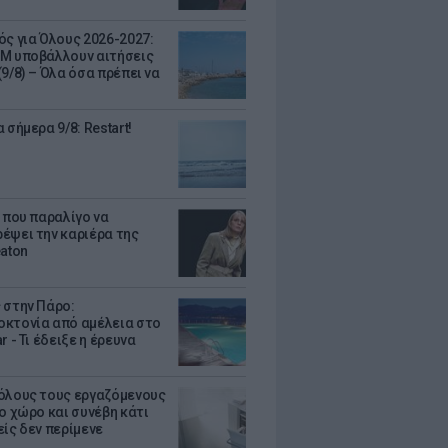
ός για Όλους 2026-2027:
Μ υποβάλλουν αιτήσεις
9/8) – Όλα όσα πρέπει να
 σήμερα 9/8: Restart!
α που παραλίγο να
έψει την καριέρα της
eaton
 στην Πάρο:
κτονία από αμέλεια στο
r - Τι έδειξε η έρευνα
όλους τους εργαζόμενους
ο χώρο και συνέβη κάτι
είς δεν περίμενε