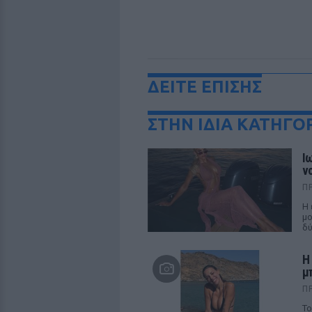
ΔΕΙΤΕ ΕΠΙΣΗΣ
ΣΤΗΝ ΙΔΙΑ ΚΑΤΗΓΟ
Ι
ν
Π
Η 
μο
δύ
Η
μπ
Π
Το