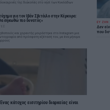
λοκαιρινές της διακοπές στο νησί των Κυκλάδων
τύχημα για τον Ιβάν Σβιτάιλο στην Κέρκυρα:
Θα σηκωθώ πιο δυνατός»
ΕΥ ΖΗΝ
ΤΕΣ
Δεν είν
που δε
ηθοποιός και χορευτής μοιράστηκε στο Instagram μια
τογραφία από πρόσφατη εξέτασή του, με ένα μήνυμα
άρρους
Ένας κάτοχος εισιτηρίου διαρκείας είναι