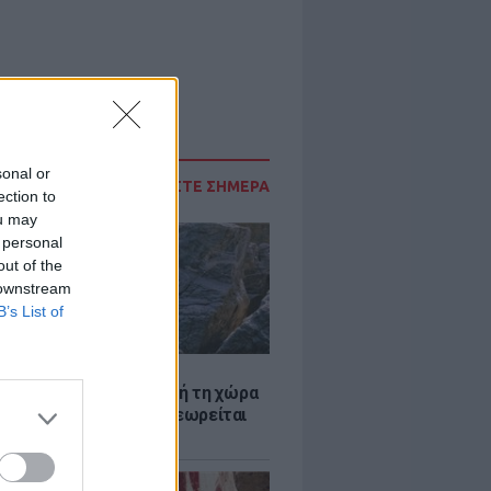
sonal or
ΔΙΑΒΑΣΤΕ ΣΗΜΕΡΑ
ection to
ou may
 personal
out of the
 downstream
B’s List of
Α
ξενη ελευθερία: Σε αυτή τη χώρα
ρώπης, το γuμνό δεν θεωρείται
ηση