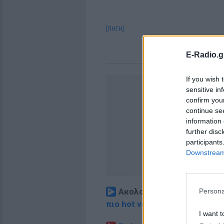
[ΠΗΓΗ]
E-Radio.g
If you wish 
sensitive in
confirm you
continue se
information 
further disc
participants
Downstream 
Ακολουθήστε το E-Radio.
Persona
πιο hot νέα
.
I want t