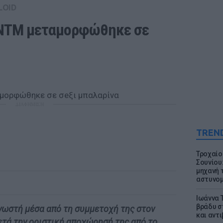
LOID
GNTM μεταμορφώθηκε σε 
ΔΙΑΦΗΜΙΣΗ
TREN
Τροχαίο
Σουνίου
μηχανή 
αστυνομ
Ιωάννα 
βράδυ σ
νωστή μέσα από τη συμμετοχή της στον
και αντ
τά την οριστική αποχώρησή της από το