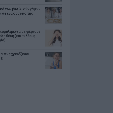
ικό των βασιλικών γάμων
ι σε ένα ορυχείο της
ς
α κομπλιμέντα σε φέρνουν
λη θέση (και τι λέει η
ία)
ια πως χρειάζεσαι
 D