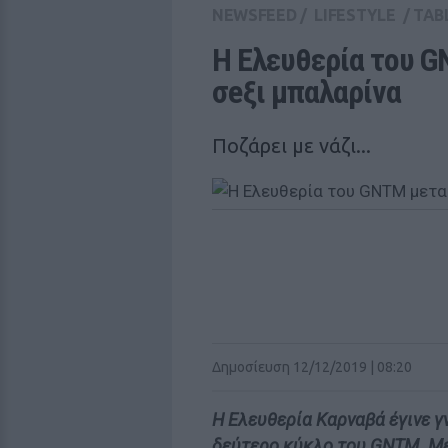
NEWSFEED
/
LIFESTYLE
/
TAB
Η Ελευθερία του 
σeξι μπαλαρίνα
Ποζάρει με νάζι...
Δημοσίευση 12/12/2019 | 08:20
Η Ελευθερία Καρναβά έγινε γ
δεύτερο κύκλο του GNTM. Με