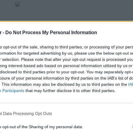
r -
Do Not Process My Personal Information
ΔΙΑΦΗΜΙΣΗ
to opt-out of the sale, sharing to third parties, or processing of your per
formation for targeted advertising by us, please use the below opt-out s
r selection. Please note that after your opt-out request is processed y
eing interest-based ads based on personal information utilized by us or
disclosed to third parties prior to your opt-out. You may separately opt-
losure of your personal information by third parties on the IAB’s list of
. This information may also be disclosed by us to third parties on the
IA
Participants
that may further disclose it to other third parties.
ΘΕΜΑΤ
Η παρά
της Ευ
gr στο
Google News
και μάθετε πρώτοι
τα
l Data Processing Opt Outs
πρόκλ
o opt-out of the Sharing of my personal data.