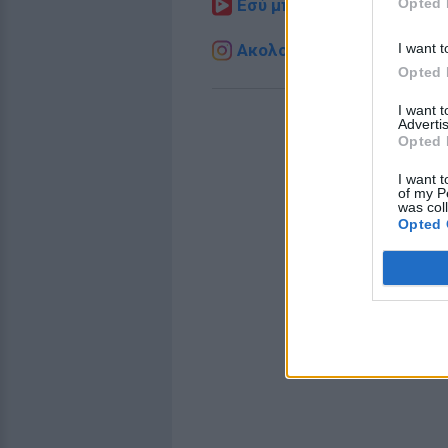
Opted 
Εσύ μπήκες στο E-Daily.gr
I want t
Ακολουθήστε το E-Radio.g
Opted 
I want 
Advertis
Opted 
I want t
of my P
was col
Opted 