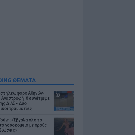
DING ΘΕΜΑΤΑ
 στη λεωφόρο Αθηνών-
: Αναστροφή ΙΧ συνέτριψε
της ΔΙΑΣ - Δύο
ικοί τραυματίες
Τούνη: «Έβγαλα όλο το
το νοσοκομείο με ορούς
ιβιώσεις»