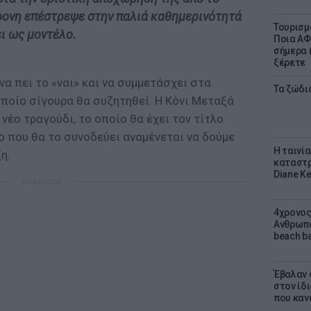
0χρονη επέστρεψε στην παλιά καθημερινότητά
Τουρισμ
ει ως μοντέλο.
Ποια ΑΦ
σήμερα (
ξέρετε
α πει το «ναι» και να συμμετάσχει στα
Τα ζώδια
 οποίο σίγουρα θα συζητηθεί. Η Κόνι Μεταξά
νέο τραγούδι, το οποίο θα έχει τον τίτλο
eo που θα το συνοδεύει αναμένεται να δούμε
Η ταινί
η.
καταστρ
Diane K
ΔΙΑΦΗΜΙΣΗ
4χρονος
Ανθρωπο
beach ba
Έβαλαν 
στον ίδι
που καν