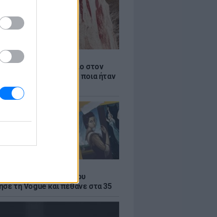
Α
αιότερο ξύλινο εργαλείο στον
βρέθηκε στην Ελλάδα - ποια ήταν
η του
Α
α του σουρεαλισμού που
ησε τη Vogue και πέθανε στα 35