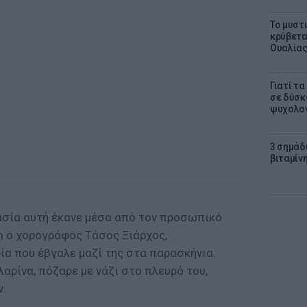
Το μυστ
κρύβετα
Ουαλία
Γιατί τ
σε δύσκο
ψυχολογ
3 σημάδ
βιταμίνη
ασία αυτή έκανε μέσα από τον προσωπικό
m ο χορογράφος Τάσος Ξιάρχος,
α που έβγαλε μαζί της στα παρασκήνια.
λαρίνα, πόζαρε με νάζι στο πλευρό του,
ν.