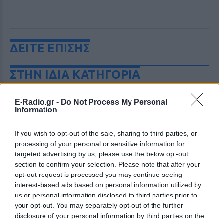
ΔΕΙΤΕ ΕΠΙΣΗΣ
ΣΤΗΝ ΙΔΙΑ ΚΑΤΗΓΟΡΙΑ
«Θέλω τον μπαμπά μου»: Το
E-Radio.gr -
Do Not Process My Personal
βίντεο της μεθυσμένης οδηγού
Information
που σκότωσε νύφη ώρες μετά
τον γάμο της
If you wish to opt-out of the sale, sharing to third parties, or
ΧΤΕΣ
processing of your personal or sensitive information for
Η Jamie Lee Komoroski, με αλκοόλ
targeted advertising by us, please use the below opt-out
τριπλάσιο του νόμιμου ορίου, έπεσε
section to confirm your selection. Please note that after your
πάνω στο golf cart των νεόνυμφων στο
Folly Beach - τώρα νέο υλικό από το
opt-out request is processed you may continue seeing
αστυνομικό τμήμα αποκαλύπτει τη
interest-based ads based on personal information utilized by
συμπεριφορά της λίγο μετά τη μοιραία
us or personal information disclosed to third parties prior to
σύγκρουση
your opt-out. You may separately opt-out of the further
Τροχαίο στις Σέρρες: «Έχασα τη
disclosure of your personal information by third parties on the