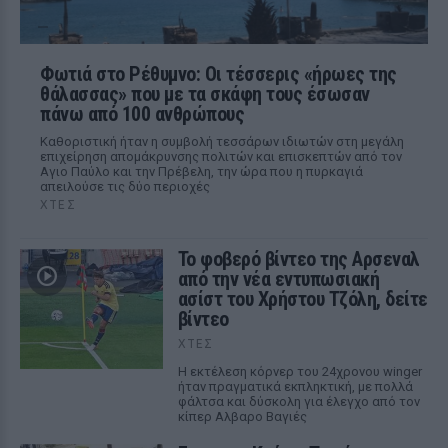
Φωτιά στο Ρέθυμνο: Οι τέσσερις «ήρωες της
θάλασσας» που με τα σκάφη τους έσωσαν
πάνω από 100 ανθρώπους
Καθοριστική ήταν η συμβολή τεσσάρων ιδιωτών στη μεγάλη
επιχείρηση απομάκρυνσης πολιτών και επισκεπτών από τον
Αγιο Παύλο και την Πρέβελη, την ώρα που η πυρκαγιά
απειλούσε τις δύο περιοχές
ΧΤΕΣ
Το φοβερό βίντεο της Αρσεναλ
από την νέα εντυπωσιακή
ασίστ του Χρήστου Τζόλη, δείτε
βίντεο
ΧΤΕΣ
Η εκτέλεση κόρνερ του 24χρονου winger
ήταν πραγματικά εκπληκτική, με πολλά
φάλτσα και δύσκολη για έλεγχο από τον
κίπερ Αλβαρο Βαγιές