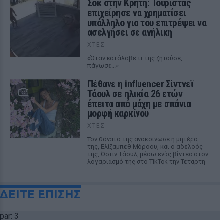
Σοκ στην Κρήτη: Τουρίστας
επιχείρησε να χρηματίσει
υπάλληλο για του επιτρέψει να
ασελγήσει σε ανήλικη
ΧΤΕΣ
«Όταν κατάλαβε τι της ζητούσε,
πάγωσε...»
Πέθανε η influencer Σίντνεϊ
Τάουλ σε ηλικία 26 ετών
έπειτα από μάχη με σπάνια
μορφή καρκίνου
ΧΤΕΣ
Τον θάνατο της ανακοίνωσε η μητέρα
της, Ελίζαμπεθ Μόροου, και ο αδελφός
της, Όστιν Τάουλ, μέσω ενός βίντεο στον
λογαριασμό της στο TikTok την Τετάρτη
ΔΕΙΤΕ ΕΠΙΣΗΣ
par: 3