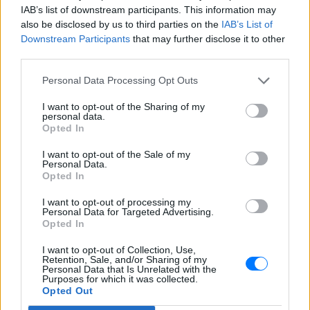
γυναίκα και το παιδί μου, τα
IAB’s list of downstream participants. This information may
έχασα όλα» ‑ Ο πόνος του
also be disclosed by us to third parties on the
IAB’s List of
πατέρα
Downstream Participants
that may further disclose it to other
ΧΤΕΣ
third parties.
Μητέρα 43 ετών και ο 21χρονος γιος της
Personal Data Processing Opt Outs
σκοτώθηκαν σε μετωπική σύγκρουση με
φορτηγό στην επαρχιακή οδό Αμφίπολης
– Δράμας, κοντά στην Παλαιοκώμη.
I want to opt-out of the Sharing of my
personal data.
Καταδίωξη στο κέντρο της
Opted In
Θεσσαλονίκης: Έσπασαν το
τζάμι του οδηγού – «Μην κάνεις
I want to opt-out of the Sale of my
Personal Data.
μ@@@», του φώναζαν
Opted In
ΧΤΕΣ
I want to opt-out of processing my
Εξαιτίας των υψηλών ταχυτήτων το
Personal Data for Targeted Advertising.
λευκό όχημα έχασε τον έλεγχο και
Opted In
καρφώθηκε πάνω σε κολονάκια.
I want to opt-out of Collection, Use,
Retention, Sale, and/or Sharing of my
Personal Data that Is Unrelated with the
Purposes for which it was collected.
Opted Out