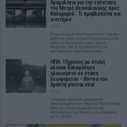
δρομολόγια για την επέκταση
του Μετρό Θεσσαλονίκης προς
Καλαμαριά ‑ Τι προβλέπεται για
εισιτήρια
ΧΤΕΣ
Ο υφυπουργός Υποδομών Νίκος Ταχιάος
εξήγησε γιατί τα πρώτα δρομολόγια θα
γίνονται νυχτερινές ώρες χωρίς
επιβάτες, και τι προβλέπεται για
εισιτήρια και νέες επεκτάσεις.
ΗΠΑ: 15χρονος με στολή
κλόουν δολοφόνησε
ηλικιωμένο σε στάση
λεωφορείου – Βίντεο του
δράστη γίνεται viral
ΧΤΕΣ
Ο έφηβος δράστης μαχαίρωσε
επανειλημμένα τον 78χρονο Τζον Γουέσλι
Αλεν σε στάση λεωφορείου, με
αποτέλεσμα τον θάνατό του, σύμφωνα
με τις αρχές