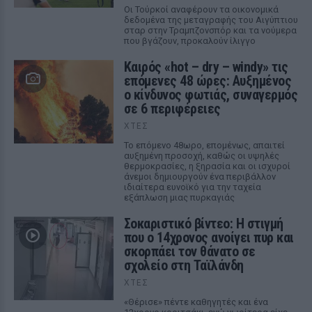
Οι Τούρκοί αναφέρουν τα οικονομικά
δεδομένα της μεταγραφής του Αιγύπτιου
σταρ στην Τραμπζονσπόρ και τα νούμερα
που βγάζουν, προκαλούν ίλιγγο
Καιρός «hot – dry – windy» τις
επόμενες 48 ώρες: Αυξημένος
ο κίνδυνος φωτιάς, συναγερμός
σε 6 περιφέρειες
ΧΤΕΣ
Το επόμενο 48ωρο, επομένως, απαιτεί
αυξημένη προσοχή, καθώς οι υψηλές
θερμοκρασίες, η ξηρασία και οι ισχυροί
άνεμοι δημιουργούν ένα περιβάλλον
ιδιαίτερα ευνοϊκό για την ταχεία
εξάπλωση μιας πυρκαγιάς
Σοκαριστικό βίντεο: Η στιγμή
που ο 14χρονος ανοίγει πυρ και
σκορπάει τον θάνατο σε
σχολείο στη Ταϊλάνδη
ΧΤΕΣ
«Θέρισε» πέντε καθηγητές και ένα