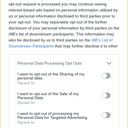
opt-out request is processed you may continue seeing
interest-based ads based on personal information utilized by
us or personal information disclosed to third parties prior to
Ακολουθήστε το E-Radio.gr στο
Google News
your opt-out. You may separately opt-out of the further
και μάθετε πρώτοι
τα πιο hot νέα
.
disclosure of your personal information by third parties on the
IAB’s list of downstream participants. This information may
Για ακόμη περισσότερα
νέα
, μπείτε στην
ροή
also be disclosed by us to third parties on the
IAB’s List of
ειδήσεων
του E-Daily.gr
Downstream Participants
that may further disclose it to other
third parties.
Ακολουθήστε το E-Radio.gr και στο Instagram
Personal Data Processing Opt Outs
ΔΙΑΦΗΜΙΣΗ
I want to opt-out of the Sharing of my
personal data.
Opted In
I want to opt-out of the Sale of my
Personal Data.
Opted In
I want to opt-out of processing my
Personal Data for Targeted Advertising.
Opted In