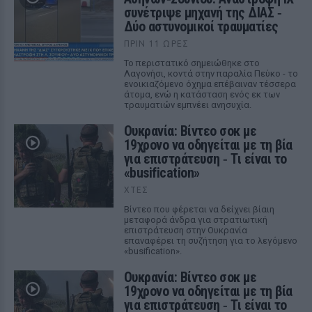
συνέτριψε μηχανή της ΔΙΑΣ ‑
Δύο αστυνομικοί τραυματίες
ΠΡΙΝ 11 ΏΡΕΣ
Το περιστατικό σημειώθηκε στο
Λαγονήσι, κοντά στην παραλία Πεύκο - το
ενοικιαζόμενο όχημα επέβαιναν τέσσερα
άτομα, ενώ η κατάσταση ενός εκ των
τραυματιών εμπνέει ανησυχία.
Ουκρανία: Βίντεο σοκ με
19χρονο να οδηγείται με τη βία
για επιστράτευση ‑ Τι είναι το
«busification»
ΧΤΕΣ
Βίντεο που φέρεται να δείχνει βίαιη
μεταφορά άνδρα για στρατιωτική
επιστράτευση στην Ουκρανία
επαναφέρει τη συζήτηση για το λεγόμενο
«busification».
Ουκρανία: Βίντεο σοκ με
19χρονο να οδηγείται με τη βία
για επιστράτευση ‑ Τι είναι το