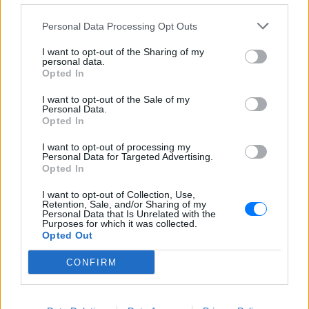
των ταξιδιωτών
Personal Data Processing Opt Outs
Μύκονος: Ιταλοί τουρίστες
έκαναν «κλαμπ» βανάκι transfer
I want to opt-out of the Sharing of my
‑ Αντιδράσεις για το ξέφρενο
personal data.
πάρτι
Opted In
ΣΉΜΕΡΑ
I want to opt-out of the Sale of my
Χοροί, φωνές, φωτογραφίες: Λες και
Personal Data.
ήταν σε κλαμπ
Opted In
«Δεν δεχόμαστε τελεσίγραφα»:
I want to opt-out of processing my
Η απάντηση της Ιταλίας στην
Personal Data for Targeted Advertising.
Ισπανία
Opted In
ΣΉΜΕΡΑ
I want to opt-out of Collection, Use,
Retention, Sale, and/or Sharing of my
Αμετάπειστη παραμένει η ιταλική
Personal Data that Is Unrelated with the
κυβέρνηση
Purposes for which it was collected.
Opted Out
CONFIRM