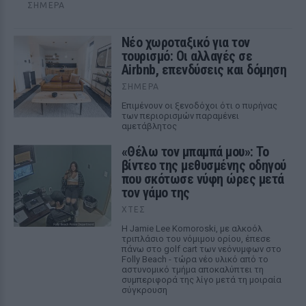
ΣΉΜΕΡΑ
Νέο χωροταξικό για τον
τουρισμό: Οι αλλαγές σε
Airbnb, επενδύσεις και δόμηση
ΣΉΜΕΡΑ
Επιμένουν οι ξενοδόχοι ότι ο πυρήνας
των περιορισμών παραμένει
αμετάβλητος
«Θέλω τον μπαμπά μου»: Το
βίντεο της μεθυσμένης οδηγού
που σκότωσε νύφη ώρες μετά
τον γάμο της
ΧΤΕΣ
Η Jamie Lee Komoroski, με αλκοόλ
τριπλάσιο του νόμιμου ορίου, έπεσε
πάνω στο golf cart των νεόνυμφων στο
Folly Beach - τώρα νέο υλικό από το
αστυνομικό τμήμα αποκαλύπτει τη
συμπεριφορά της λίγο μετά τη μοιραία
σύγκρουση