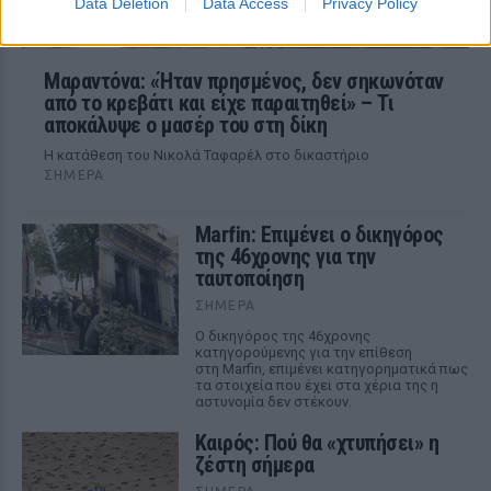
Data Deletion
Data Access
Privacy Policy
Μαραντόνα: «Ήταν πρησμένος, δεν σηκωνόταν
από το κρεβάτι και είχε παραιτηθεί» – Τι
αποκάλυψε ο μασέρ του στη δίκη
Η κατάθεση του Νικολά Ταφαρέλ στο δικαστήριο
ΣΉΜΕΡΑ
Marfin: Επιμένει ο δικηγόρος
της 46χρονης για την
ταυτοποίηση
ΣΉΜΕΡΑ
Ο δικηγόρος της 46χρονης
κατηγορούμενης για την επίθεση
στη Marfin, επιμένει κατηγορηματικά πως
τα στοιχεία που έχει στα χέρια της η
αστυνομία δεν στέκουν.
Καιρός: Πού θα «χτυπήσει» η
ζέστη σήμερα