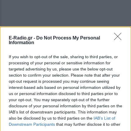
E-Radio.gr -
Do Not Process My Personal
Information
If you wish to opt-out of the sale, sharing to third parties, or
ΔΕΙΤΕ ΕΠΙΣΗΣ
processing of your personal or sensitive information for
targeted advertising by us, please use the below opt-out
section to confirm your selection. Please note that after your
ΣΤΗΝ ΙΔΙΑ ΚΑΤΗΓΟΡΙΑ
opt-out request is processed you may continue seeing
interest-based ads based on personal information utilized by
Πάνω από 45.000 διελεύσεις
us or personal information disclosed to third parties prior to
ημερησίως στους Ευζώνους:
your opt-out. You may separately opt-out of the further
Μαζική άφιξη τουριστών από
disclosure of your personal information by third parties on the
τα Βαλκάνια
IAB’s list of downstream participants. This information may
ΣΉΜΕΡΑ
also be disclosed by us to third parties on the
IAB’s List of
Προσωρινή αναστολή των βιομετρικών
Downstream Participants
that may further disclose it to other
ελέγχων για να επισπευστεί η διέλευση
third parties.