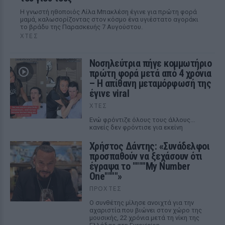
Η γνωστή ηθοποιός Λίλα Μπακλέση έγινε για πρώτη φορά
μαμά, καλωσορίζοντας στον κόσμο ένα υγιέστατο αγοράκι
το βράδυ της Παρασκευής 7 Αυγούστου.
ΧΤΕΣ
Νοσηλεύτρια πήγε κομμωτήριο
πρώτη φορά μετά από 4 χρόνια
– Η απίθανη μεταμόρφωσή της
έγινε viral
ΧΤΕΣ
Ενώ φρόντιζε όλους τους άλλους...
κανείς δεν φρόντισε για εκείνη
Χρήστος Δάντης: «Συνάδελφοι
προσπαθούν να ξεχάσουν ότι
έγραψα το """"My Number
One""""»
ΠΡΟΧΤΈΣ
Ο συνθέτης μίλησε ανοιχτά για την
αχαριστία που βιώνει στον χώρο της
μουσικής, 22 χρόνια μετά τη νίκη της