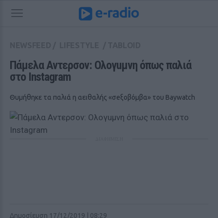
NEWSFEED
/
LIFESTYLE
/
TABLOID
Πάμελα Αντερσον: Ολογuμνη όπως παλιά 
στο Instagram
Θυμήθηκε τα παλιά η αειθαλής «σeξοβόμβα» του Baywatch
ΔΙΑΦΗΜΙΣΗ
Δημοσίευση 17/12/2019 | 08:29