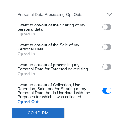
third parties.
Personal Data Processing Opt Outs
I want to opt-out of the Sharing of my
personal data.
Opted In
I want to opt-out of the Sale of my
Personal Data.
ΔΕΙΤΕ ΕΠΙΣΗΣ
Opted In
ΣΤΗΝ ΙΔΙΑ ΚΑΤΗΓΟΡΙΑ
I want to opt-out of processing my
Personal Data for Targeted Advertising.
Opted In
Βάλια Χατζηθεοδώρου: Μπικίνι
και βραδινές έξοδοι στη
I want to opt-out of Collection, Use,
Retention, Sale, and/or Sharing of my
Μύκονο – Οι φωτογραφίες της
Personal Data that Is Unrelated with the
Purposes for which it was collected.
ΣΉΜΕΡΑ
Opted Out
Η παρουσιάστρια μοιράστηκε στο
Instagram σειρά στιγμιότυπων από τις
CONFIRM
καλοκαιρινές της διακοπές στο «νησί
των ανέμων».