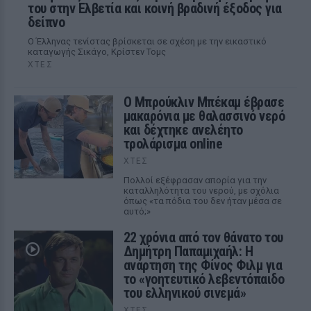
του στην Ελβετία και κοινή βραδινή έξοδος για
δείπνο
Ο Έλληνας τενίστας βρίσκεται σε σχέση με την εικαστικό
καταγωγής Σικάγο, Κρίστεν Τομς
ΧΤΕΣ
Ο Μπρούκλιν Μπέκαμ έβρασε
μακαρόνια με θαλασσινό νερό
και δέχτηκε ανελέητο
τρολάρισμα online
ΧΤΕΣ
Πολλοί εξέφρασαν απορία για την
καταλληλότητα του νερού, με σχόλια
όπως «τα πόδια του δεν ήταν μέσα σε
αυτό;»
22 χρόνια από τον θάνατο του
Δημήτρη Παπαμιχαήλ: Η
ανάρτηση της Φίνος Φιλμ για
το «γοητευτικό λεβεντόπαιδο
του ελληνικού σινεμά»
ΧΤΕΣ