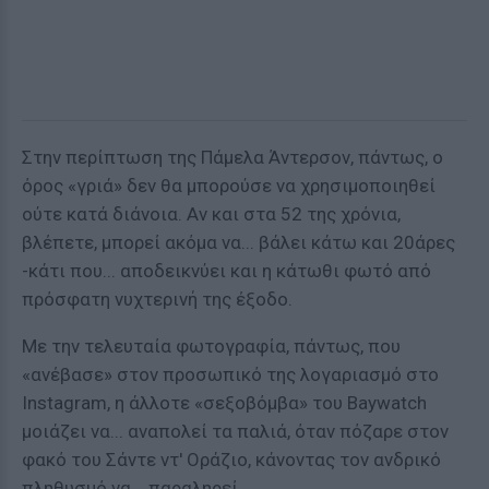
Στην περίπτωση της Πάμελα Άντερσον, πάντως, ο
όρος «γριά» δεν θα μπορούσε να χρησιμοποιηθεί
ούτε κατά διάνοια. Αν και στα 52 της χρόνια,
βλέπετε, μπορεί ακόμα να... βάλει κάτω και 20άρες
-κάτι που... αποδεικνύει και η κάτωθι φωτό από
πρόσφατη νυχτερινή της έξοδο.
Με την τελευταία φωτογραφία, πάντως, που
«ανέβασε» στον προσωπικό της λογαριασμό στο
Instagram, η άλλοτε «σεξοβόμβα» του Baywatch
μοιάζει να... αναπολεί τα παλιά, όταν πόζαρε στον
φακό του Σάντε ντ' Οράζιο, κάνοντας τον ανδρικό
πληθυσμό να... παραληρεί.