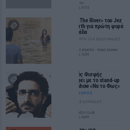
ΕΜΠΑΤΗ NORTH
από 06/09 έως 31/12
Το έργο «The River» του Jez
Butterworth για πρώτη φορά
στην Ελλάδα
ΜΟΥΣΙΚΉ
ΠΡΙΝ 354 ΕΒΔΟΜΆΔΕΣ
από ΜΗΧΑΝΗΣ ΘΕΑΤΡΟ - ΠΑΝΩ ΣΚΗΝΗ
από 18/10 έως 12/01
Ο Λαμπρός Φισφής
επιστρέφει με το stand‑up
comedy show «Να το Φως»
ΘΈΑΤΡΟ+ΧΟΡΌΣ
ΠΡΙΝ 353 ΕΒΔΟΜΆΔΕΣ
PREMISE COMEDY CLUB
από 03/11 έως 26/01
«Striptease» μια