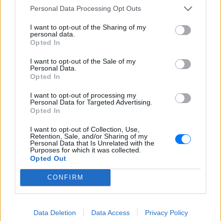
Μύκονος: Ιταλοί τουρίστες
Personal Data Processing Opt Outs
έκαναν «κλαμπ» βανάκι transfer
‑ Αντιδράσεις για το ξέφρενο
I want to opt-out of the Sharing of my
πάρτι
personal data.
Opted In
ΘΈΑΤΡΟ+ΧΟΡΌΣ
ΣΉΜΕΡΑ
Χοροί, φωνές, φωτογραφίες: Λες και
I want to opt-out of the Sale of my
ήταν σε κλαμπ
Personal Data.
Opted In
«Δεν δεχόμαστε τελεσίγραφα»:
Η απάντηση της Ιταλίας στην
I want to opt-out of processing my
Ισπανία
Personal Data for Targeted Advertising.
Opted In
ΘΈΑΤΡΟ+ΧΟΡΌΣ
ΣΉΜΕΡΑ
Αμετάπειστη παραμένει η ιταλική
I want to opt-out of Collection, Use,
κυβέρνηση
Retention, Sale, and/or Sharing of my
Personal Data that Is Unrelated with the
Purposes for which it was collected.
Opted Out
CONFIRM
Data Deletion
Data Access
Privacy Policy
ΘΈΑΤΡΟ+ΧΟΡΌΣ