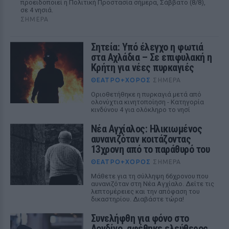
προειδοποιεί η Πολιτική Προστασία σήμερα, Σάββατο (8/8),
σε 4 νησιά.
ΣΉΜΕΡΑ
Σητεία: Υπό έλεγχο η φωτιά
στα Αχλάδια – Σε επιφυλακή η
Κρήτη για νέες πυρκαγιές
ΘΈΑΤΡΟ+ΧΟΡΌΣ
ΣΉΜΕΡΑ
Οριοθετήθηκε η πυρκαγιά μετά από
ολονύχτια κινητοποίηση - Κατηγορία
κινδύνου 4 για ολόκληρο το νησί
Νέα Αγχίαλος: Ηλικιωμένος
αυνανιζόταν κοιτάζοντας
13χρονη από το παράθυρό του
ΘΈΑΤΡΟ+ΧΟΡΌΣ
ΣΉΜΕΡΑ
Μάθετε για τη σύλληψη 66χρονου που
αυνανιζόταν στη Νέα Αγχίαλο. Δείτε τις
λεπτομέρειες και την απόφαση του
δικαστηρίου. Διαβάστε τώρα!
Συνελήφθη για φόνο στο
Λονδίνο, αφέθηκε ελεύθερος