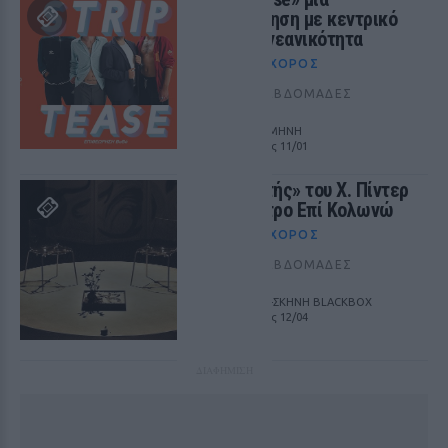
επιθεώρηση με κεντρικό
θέμα τη νεανικότητα
ΘΈΑΤΡΟ+ΧΟΡΌΣ
ΠΡΙΝ 352 ΕΒΔΟΜΆΔΕΣ
ΘΕΑΤΡΟ ΑΛΚΜΗΝΗ
από 08/11 έως 11/01
«Ο Εραστής» του Χ. Πίντερ
στο Θέατρο Επί Κολωνώ
ΘΈΑΤΡΟ+ΧΟΡΌΣ
ΠΡΙΝ 350 ΕΒΔΟΜΆΔΕΣ
ΕΠΙ ΚΟΛΩΝΩ-ΣΚΗΝΗ BLACKBOX
από 14/12 έως 12/04
ΔΙΑΦΗΜΙΣΗ