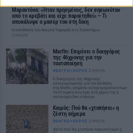
Μαραντόνα: «Ήταν πρησμένος, δεν σηκωνόταν
από το κρεβάτι και είχε παραιτηθεί» – Τι
αποκάλυψε ο μασέρ του στη δίκη
Η κατάθεση του Νικολά Ταφαρέλ στο δικαστήριο
ΣΉΜΕΡΑ
Marfin: Επιμένει ο δικηγόρος
της 46χρονης για την
ταυτοποίηση
ΘΈΑΤΡΟ+ΧΟΡΌΣ
ΣΉΜΕΡΑ
Ο δικηγόρος της 46χρονης
κατηγορούμενης για την επίθεση
στη Marfin, επιμένει κατηγορηματικά πως
τα στοιχεία που έχει στα χέρια της η
αστυνομία δεν στέκουν.
Καιρός: Πού θα «χτυπήσει» η
ζέστη σήμερα
ΘΈΑΤΡΟ+ΧΟΡΌΣ
ΣΉΜΕΡΑ
Δείτε πού θα χτυπήσει περισσότερο η