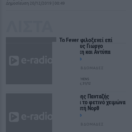
Δημοσίευση 20/12/2019 | 00:49
ΛΙΣΤΑ
Το Fever φιλοξενεί επί
σκηνή τους Γιώργο
Μαζωνάκη και Αντύπα
NIGHTΛΆΙΦ
ΠΡΙΝ 361 ΕΒΔΟΜΆΔΕΣ
FEVER LIVE ATHENS
από 06/09 έως 31/12
Ο Λευτέρης Πανταζής
τραγουδά το φετινό χειμώνα
στπ Εμπατή Νορθ
NIGHTΛΆΙΦ
ΠΡΙΝ 361 ΕΒΔΟΜΆΔΕΣ