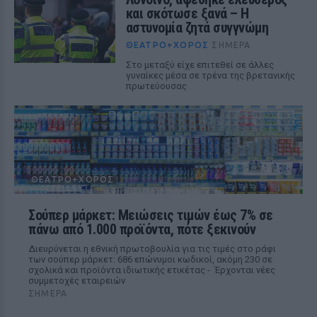
και σκότωσε ξανά – Η
αστυνομία ζητά συγγνώμη
ΘΈΑΤΡΟ+ΧΟΡΌΣ
ΣΉΜΕΡΑ
Στο μεταξύ είχε επιτεθεί σε άλλες
γυναίκες μέσα σε τρένα της βρετανικής
πρωτεύουσας
ΘΈΑΤΡΟ+ΧΟΡΌΣ
Σούπερ μάρκετ: Μειώσεις τιμών έως 7% σε
πάνω από 1.000 προϊόντα, πότε ξεκινούν
Διευρύνεται η εθνική πρωτοβουλία για τις τιμές στο ράφι
των σούπερ μάρκετ: 686 επώνυμοι κωδικοί, ακόμη 230 σε
σχολικά και προϊόντα ιδιωτικής ετικέτας - Έρχονται νέες
συμμετοχές εταιρειών
ΣΉΜΕΡΑ