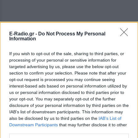
E-Radio.gr -
Do Not Process My Personal
Information
ΔΕΙΤΕ ΕΠΙΣΗΣ
If you wish to opt-out of the sale, sharing to third parties, or
processing of your personal or sensitive information for
targeted advertising by us, please use the below opt-out
ΣΤΗΝ ΙΔΙΑ ΚΑΤΗΓΟΡΙΑ
section to confirm your selection. Please note that after your
opt-out request is processed you may continue seeing
Πάνω από 45.000 διελεύσεις
interest-based ads based on personal information utilized by
ημερησίως στους Ευζώνους:
us or personal information disclosed to third parties prior to
Μαζική άφιξη τουριστών από
your opt-out. You may separately opt-out of the further
τα Βαλκάνια
disclosure of your personal information by third parties on the
ΘΈΑΤΡΟ+ΧΟΡΌΣ
ΣΉΜΕΡΑ
IAB’s list of downstream participants. This information may
Προσωρινή αναστολή των βιομετρικών
also be disclosed by us to third parties on the
IAB’s List of
ελέγχων για να επισπευστεί η διέλευση
Downstream Participants
that may further disclose it to other
των ταξιδιωτών
third parties.