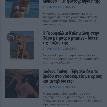
Μύκονο – Οι φωτογραφίες της
ΔΙΛΉΜΜΑΤΑ
ΣΉΜΕΡΑ
Η παρουσιάστρια μοιράστηκε στο
Instagram σειρά στιγμιότυπων από τις
καλοκαιρινές της διακοπές στο «νησί
των ανέμων».
Η Γαρυφαλλιά Καληφώνη στην
Πάρο με μαύρο μπικίνι ‑ δείτε
τις πόζες της
ΔΙΛΉΜΜΑΤΑ
ΣΉΜΕΡΑ
Το μοντέλο μοιράστηκε φωτογραφίες
από τις καλοκαιρινές της διακοπές στο
νησί των Κυκλάδων
Ιωάννα Τούνη: «Έβγαλα όλο το
βράδυ στο νοσοκομείο με ορούς
και αντιβιώσεις»
ΔΙΛΉΜΜΑΤΑ
ΣΉΜΕΡΑ
Η επιχειρηματίας έπαθε τροφική
δηλητηρίαση και μοιράστηκε με τους
followers της στο Instagram τις δύσκολες
ώρες που πέρασε.