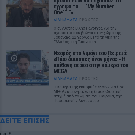
προσπαθούν να ξεχάσουν ότι
έγραψα το """"My Number
One""""»
ΔΙΛΉΜΜΑΤΑ
ΠΡΟΧΤΈΣ
Ο συνθέτης μίλησε ανοιχτά για την
αχαριστία που βιώνει στον χώρο της
μουσικής, 22 χρόνια μετά τη νίκη της
Ελλάδας στη Eurovision.
Νεαρός στο λιμάνι του Πειραιά:
«Πάω διακοπές έναν μήνα» ‑ Η
απίθανη ατάκα στην κάμερα του
MEGA
ΔΙΛΉΜΜΑΤΑ
ΠΡΟΧΤΈΣ
Η κάμερα της εκπομπής «Κοινωνία Ώρα
MEGA» κατέγραψε τη διασκεδαστική
στιγμή από το λιμάνι του Πειραιά, την
Παρασκευή 7 Αυγούστου.
ΔΕΙΤΕ ΕΠΙΣΗΣ
par: 6