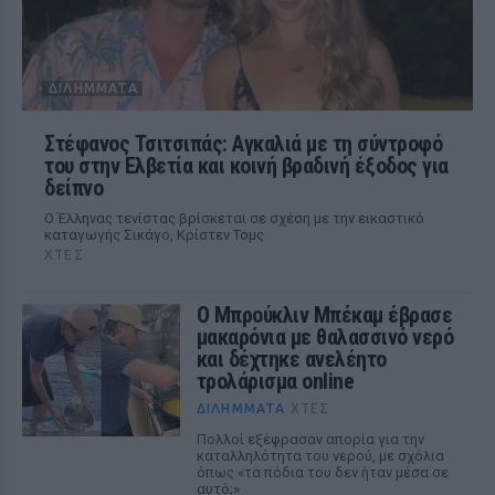
ΔΙΛΉΜΜΑΤΑ
Στέφανος Τσιτσιπάς: Αγκαλιά με τη σύντροφό
του στην Ελβετία και κοινή βραδινή έξοδος για
δείπνο
Ο Έλληνας τενίστας βρίσκεται σε σχέση με την εικαστικό
καταγωγής Σικάγο, Κρίστεν Τομς
ΧΤΕΣ
Ο Μπρούκλιν Μπέκαμ έβρασε
μακαρόνια με θαλασσινό νερό
και δέχτηκε ανελέητο
τρολάρισμα online
ΔΙΛΉΜΜΑΤΑ
ΧΤΕΣ
Πολλοί εξέφρασαν απορία για την
καταλληλότητα του νερού, με σχόλια
όπως «τα πόδια του δεν ήταν μέσα σε
αυτό;»