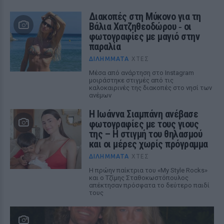
Διακοπές στη Μύκονο για τη
Βάλια Χατζηθεοδώρου ‑ οι
φωτογραφίες με μαγιό στην
παραλία
ΔΙΛΉΜΜΑΤΑ
ΧΤΕΣ
Μέσα από ανάρτηση στο Instagram
μοιράστηκε στιγμές από τις
καλοκαιρινές της διακοπές στο νησί των
ανέμων
H Ιωάννα Σιαμπάνη ανέβασε
φωτογραφίες με τους γιους
της – Η στιγμή του θηλασμού
και οι μέρες χωρίς πρόγραμμα
ΔΙΛΉΜΜΑΤΑ
ΧΤΕΣ
Η πρώην παίκτρια του «My Style Rocks»
και ο Τζίμης Σταθοκωστόπουλος
απέκτησαν πρόσφατα το δεύτερο παιδί
τους