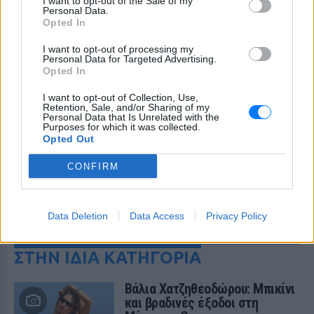
I want to opt-out of the Sale of my
Personal Data.
Opted In
I want to opt-out of processing my
Personal Data for Targeted Advertising.
Opted In
I want to opt-out of Collection, Use,
Retention, Sale, and/or Sharing of my
Personal Data that Is Unrelated with the
Purposes for which it was collected.
Opted Out
CONFIRM
ΔΕΙΤΕ ΕΠΙΣΗΣ
Data Deletion
Data Access
Privacy Policy
ΣΤΗΝ ΙΔΙΑ ΚΑΤΗΓΟΡΙΑ
Βάλια Χατζηθεοδώρου: Μπικίνι
και βραδινές έξοδοι στη