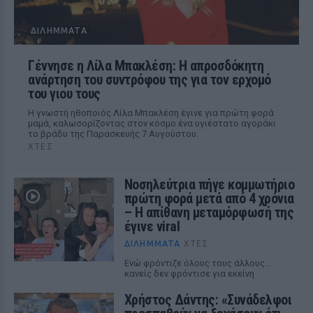
ΔΙΛΉΜΜΑΤΑ
Γέννησε η Λίλα Μπακλέση: Η απροσδόκητη
ανάρτηση του συντρόφου της για τον ερχομό
του γιου τους
Η γνωστή ηθοποιός Λίλα Μπακλέση έγινε για πρώτη φορά
μαμά, καλωσορίζοντας στον κόσμο ένα υγιέστατο αγοράκι
το βράδυ της Παρασκευής 7 Αυγούστου.
ΧΤΕΣ
Νοσηλεύτρια πήγε κομμωτήριο
πρώτη φορά μετά από 4 χρόνια
– Η απίθανη μεταμόρφωσή της
έγινε viral
ΔΙΛΉΜΜΑΤΑ
ΧΤΕΣ
Ενώ φρόντιζε όλους τους άλλους...
κανείς δεν φρόντισε για εκείνη
Χρήστος Δάντης: «Συνάδελφοι