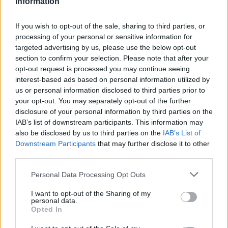
Information
If you wish to opt-out of the sale, sharing to third parties, or
processing of your personal or sensitive information for
targeted advertising by us, please use the below opt-out
Ακολουθήστε το E-Radio.gr στο
Google News
section to confirm your selection. Please note that after your
και μάθετε πρώτοι
τα πιο hot νέα
.
opt-out request is processed you may continue seeing
interest-based ads based on personal information utilized by
Εσύ μπήκες στο E-Daily.gr; Τα νέα της ημέρας
us or personal information disclosed to third parties prior to
και ότι σου κάνει κλικ!
your opt-out. You may separately opt-out of the further
disclosure of your personal information by third parties on the
Ακολουθήστε το E-Radio.gr και στο Instagram
IAB’s list of downstream participants. This information may
also be disclosed by us to third parties on the
IAB’s List of
ΔΙΑΦΗΜΙΣΗ
Downstream Participants
that may further disclose it to other
third parties.
Personal Data Processing Opt Outs
I want to opt-out of the Sharing of my
personal data.
Opted In