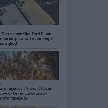
Σ
17 στα σκουπίδια: Γιατί Ρώσοι
ς καταστρέφουν τα νέα κινητά
. επίτηδες!
Σ
ες εποχές στη Γη ανακάλυψαν
μονες - Oι «παραδοσιακές»
ν στο παρελθόν