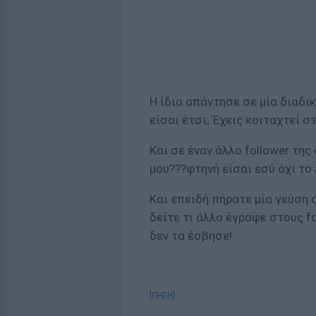
Η ίδια απάντησε σε μία διαδι
είσαι έτσι; Έχεις κοιταχτεί σ
Και σε έναν άλλο follower τη
μου???φτηνή είσαι εσύ όχι το 
Και επειδή πήρατε μία γεύση 
δείτε τι άλλο έγραψε στους f
δεν τα έσβησε!
[ΠΗΓΗ]