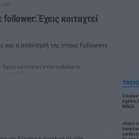
LOID
follower: Έχεις κοιταχτεί 
ές και η απάντησή της στους followers
ΔΙΑΦΗΜΙΣΗ
TREN
Ο εκλεκ
σχέδιο 
MAGA
«Καλό τα
λευκό κ
υιοθετή
ers της δέχτηκε η Αγγελική Ηλιάδη.