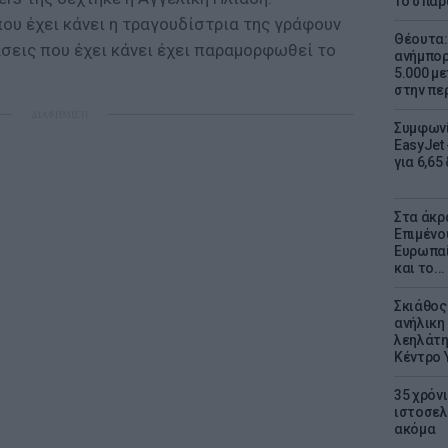
Το σπαρ
ου έχει κάνει η τραγουδίστρια της γράφουν
Θέουτα: 
σεις που έχει κάνει έχει παραμορφωθεί το
ανήμπορ
5.000 μ
στην πε
ΔΙΑΦΗΜΙΣΗ
Συμφωνί
EasyJet 
για 6,65
Στα άκρ
Επιμένο
Ευρωπαί
και το..
Σκιάθος:
ανήλικη 
λεηλάτη
Κέντρο 
35 χρόν
ιστοσελ
ακόμα