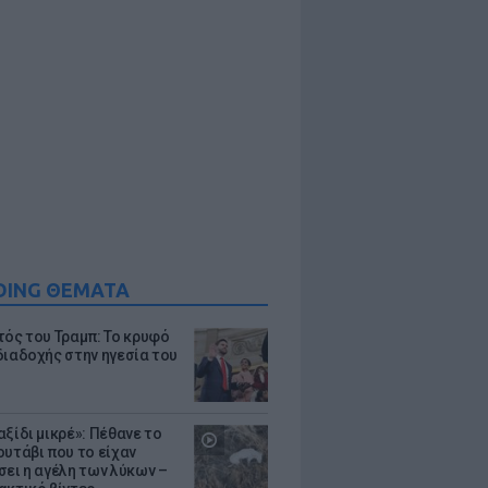
DING ΘΕΜΑΤΑ
τός του Τραμπ: Το κρυφό
διαδοχής στην ηγεσία του
ξίδι μικρέ»: Πέθανε το
ουτάβι που το είχαν
σει η αγέλη των λύκων –