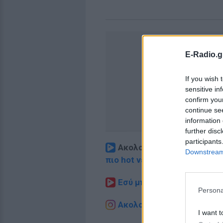
E-Radio.g
If you wish 
sensitive in
confirm you
continue se
information 
further disc
participants
Ακολουθήστε το E-Radio.
Downstream 
πιο hot νέα
.
Εσύ μπήκες στο E-Daily.gr
Persona
Ακολουθήστε το E-Radio.g
I want t