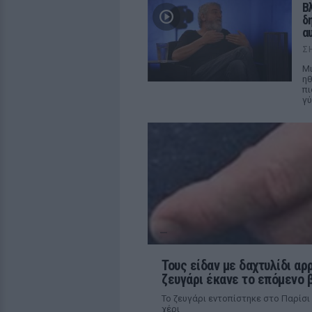
Β
δ
α
Σ
Μι
ηθ
πι
γύ
Τους είδαν με δαχτυλίδι α
ζευγάρι έκανε το επόμενο 
Το ζευγάρι εντοπίστηκε στο Παρίσι
χέρι