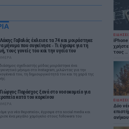
ΡΙΑ
ΕΙΔΗΣΕΙ
 Λάκης Γαβαλάς έκλεισε τα 74 και μοιράστηκε
iPhone 
να μήνυμα που συγκίνησε ‑ Τι έγραψε για τη
χρήστε
ωή, τους γονείς του και την υγεία του
τους ..
ΉΜΕΡΑ
διάσημος σχεδιαστής μόδας μοιράστηκε ένα
γκινητικό μήνυμα στο Instagram, μιλώντας για την
κογένειά του, τη δημιουργικότητά του και τη χαρά της
ής.
 Γιώργος Παράσχος ξανά στο νοσοκομείο για
εραπεία κατά του καρκίνου
ΕΙΔΗΣΕΙ
ΉΜΕΡΑ
Δύο νέ
επιστή
άμε για νέα θεραπεία», έγραψε στα social media και
ρισε ένα μεγάλο χαμόγελο στους followers του
ανήκου