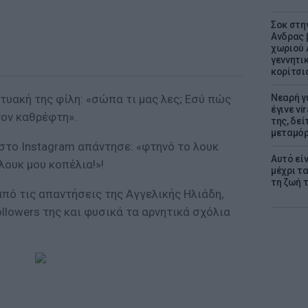
Σοκ στη
Ανδρας 
χωριού 
γεννητι
κορίτσι
κτυακή της φίλη: «σώπα τι μας λες; Εσύ πώς
Νεαρή γ
έγινε vi
τον καθρέφτη».
της, δε
μεταμό
ς στο Ιnstagram απάντησε: «φτηνό το λουκ
Αυτό εί
λουκ μου κοπέλια!»!
μέχρι τ
τη ζωή 
από τις απαντήσεις της Αγγελικής Ηλιάδη,
ollowers της και φυσικά τα αρνητικά σχόλια