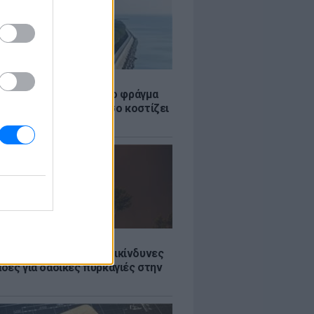
Σ
ώρα έχτισε τσιμεντένιο φράγμα
. για τα τσουνάμι - Πόσο κοστίζει
τί διχάζει
Σ
Ποιες είναι οι 6 πιο επικίνδυνες
δες για δασικές πυρκαγιές στην