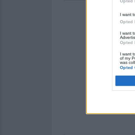
Opted 
I want t
Opted 
I want 
Advertis
Opted 
I want t
of my P
was col
Opted 