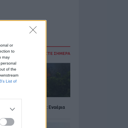
sonal or
ection to
ΔΙΑΒΑΣΤΕ ΣΗΜΕΡΑ
ou may
 personal
out of the
 downstream
B’s List of
Σ
στην Κρήνη Φαρσάλων: Εναέρια
αι SMS από το 112