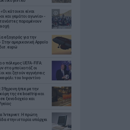
ακτικό βίντεο
«Οι κάτοικοι είναι
οι και γεμάτοι αγωνία» -
ετανάστες παραμένουν
ριοχή
α εξαγοράς για την
- Στην αμερικανική Appolo
 δισ. ευρώ
α ο πόλεμος UEFA-FIFA:
υν στο μποϊκοτάζ οι
οι και ζητούν εγγυήσεις
. κεφάλι του Ινφαντίνο
 39χρονη ήπιε με την
κόρη της σε boat trip και
σε ξενοδοχείο και
Υγείας
ια Ίντερνετ: Η πρώτη
ίδα στην ιστορία υπάρχει