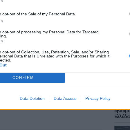
ΔΙΑΦΗΜΙΣΗ
In
o opt-out of the Sale of my Personal Data.
In
to opt-out of processing my Personal Data for Targeted
ΕΙΔΗΣΕΙ
ing.
Ποια χ
In
400 χλμ
και για
o opt-out of Collection, Use, Retention, Sale, and/or Sharing
ersonal Data that Is Unrelated with the Purposes for which it
lected.
Out
CONFIRM
Data Deletion
Data Access
Privacy Policy
ΕΙΔΗΣΕΙ
Meteo: 
εβδομά
Ελλάδα