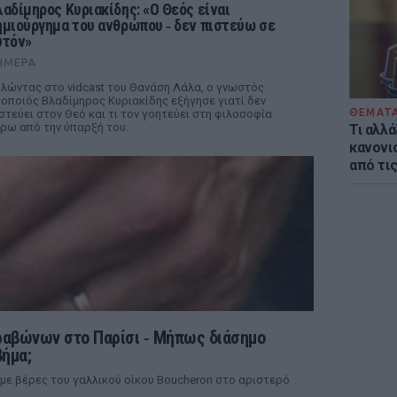
λαδίμηρος Κυριακίδης: «Ο Θεός είναι
ημιούργημα του ανθρώπου ‑ δεν πιστεύω σε
υτόν»
ΉΜΕΡΑ
λώντας στο vidcast του Θανάση Λάλα, ο γνωστός
οποιός Βλαδίμηρος Κυριακίδης εξήγησε γιατί δεν
ΘΕΜΑΤ
στεύει στον Θεό και τι τον γοητεύει στη φιλοσοφία
ρω από την ύπαρξή του.
Τι αλλά
κανονισ
από τι
ρραβώνων στο Παρίσι ‑ Μήπως διάσημο
βήμα;
 με βέρες του γαλλικού οίκου Boucheron στο αριστερό