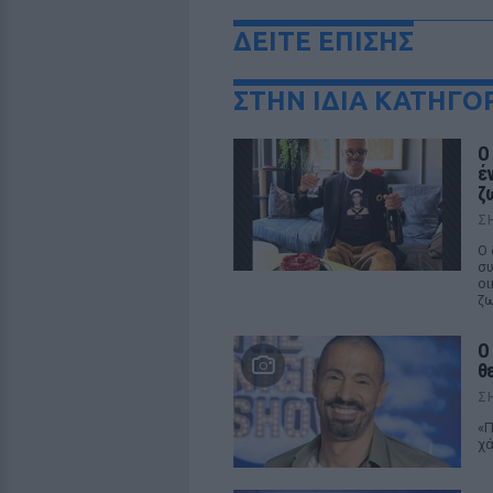
ΔΕΙΤΕ ΕΠΙΣΗΣ
ΣΤΗΝ ΙΔΙΑ ΚΑΤΗΓΟ
Ο
έ
ζ
Σ
Ο 
συ
οι
ζω
O
θ
Σ
«Π
χά