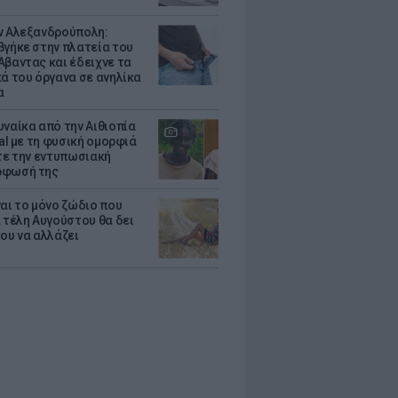
ν Αλεξανδρούπολη:
βγήκε στην πλατεία του
Αβαντας και έδειχνε τα
κά του όργανα σε ανηλίκα
α
υναίκα από την Αιθιοπία
ral με τη φυσική ομορφιά
ίτε την εντυπωσιακή
ρφωσή της
ναι το μόνο ζώδιο που
α τέλη Αυγούστου θα δει
του να αλλάζει