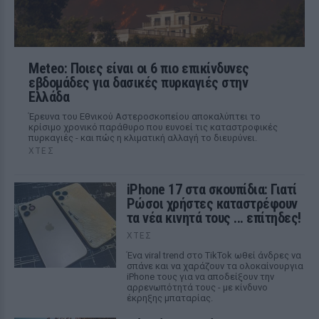
Meteo: Ποιες είναι οι 6 πιο επικίνδυνες
εβδομάδες για δασικές πυρκαγιές στην
Ελλάδα
Έρευνα του Εθνικού Αστεροσκοπείου αποκαλύπτει το
κρίσιμο χρονικό παράθυρο που ευνοεί τις καταστροφικές
πυρκαγιές - και πώς η κλιματική αλλαγή το διευρύνει.
ΧΤΕΣ
iPhone 17 στα σκουπίδια: Γιατί
Ρώσοι χρήστες καταστρέφουν
τα νέα κινητά τους ... επίτηδες!
ΧΤΕΣ
Ένα viral trend στο TikTok ωθεί άνδρες να
σπάνε και να χαράζουν τα ολοκαίνουργια
iPhone τους για να αποδείξουν την
αρρενωπότητά τους - με κίνδυνο
έκρηξης μπαταρίας.