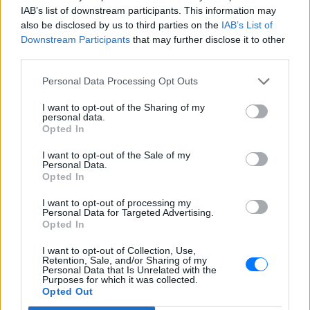
IAB’s list of downstream participants. This information may
also be disclosed by us to third parties on the
IAB’s List of
Downstream Participants
that may further disclose it to other
third parties.
Personal Data Processing Opt Outs
ΔΕΙΤΕ ΕΠΙΣΗΣ
I want to opt-out of the Sharing of my
personal data.
ΣΤΗΝ ΙΔΙΑ ΚΑΤΗΓΟΡΙΑ
Opted In
Γιατί δεν έσωσα το κουτάβι: Ο
I want to opt-out of the Sale of my
Personal Data.
ερευνητής που κατέγραφε τη
Opted In
συμβίωση του μικρού σκυλιού
με αγέλη λύκων εξηγεί γιατί
I want to opt-out of processing my
δεν επενέβη
Personal Data for Targeted Advertising.
Opted In
ΧΤΕΣ
«Κρατάμε την επιστημονική απόσταση,
I want to opt-out of Collection, Use,
δεν είναι δυνατόν να πάω να επέμβω,
Retention, Sale, and/or Sharing of my
ούτε γίνεται να στείλω κάποιον
Personal Data that Is Unrelated with the
κτηνίατρο σε ένα μέρος όπου υπάρχει
Purposes for which it was collected.
αγέλη με λύκους, είναι επικίνδυνο» λέει
Opted Out
στο protothema.gr ο διδάκτορας
ζωολογίας του ΑΠΘ, Θεόδωρος Κομηνός