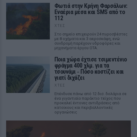
Φωτιά στην Κρήνη Φαρσάλων:
Εναέρια μέσα και SMS από το
112
ΧΤΕΣ
Στο σημείο επιχειρούν 24 πυροσβέστες
με 8 οχήματα και 3 αεροσκάφη, ενώ
συνδρομή παρέχουν υδροφόρες και
μηχανήματα έργου ΟΤΑ.
Ποια χώρα έχτισε τσιμεντένιο
φράγμα 400 χλμ. για τα
τσουνάμι ‑ Πόσο κοστίζει και
γιατί διχάζει
ΧΤΕΣ
Επένδυσε πάνω από 12 δισ. δολάρια σε
ένα γιγαντιαίο παράκτιο τείχος που
προκαλεί έντονες αντιδράσεις από
κατοίκους και περιβαλλοντικές
οργανώσεις