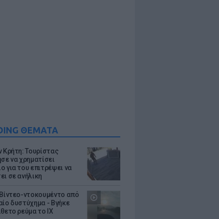
DING ΘΕΜΑΤΑ
ν Κρήτη: Τουρίστας
ησε να χρηματίσει
ο για του επιτρέψει να
ει σε ανήλικη
 Βίντεο-ντοκουμέντο από
αίο δυστύχημα - Βγήκε
ίθετο ρεύμα το ΙΧ