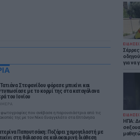
ΕΙΔΗΣΕΙ
Σέρρες
οδηγού
για να
ΡΙΑ
 Τατιάνα Στεφανίδου φόρεσε μπικίνι και
ντυπωσίασε με το κορμί της στα καταγάλανα
ερά του Ιονίου
ΉΜΕΡΑ
 φωτογραφίες που ανέβασε η παρουσιάστρια από τις
ΕΙΔΗΣΕΙ
ακοπές της με τον Νίκο Ευαγγελάτο στα Επτάνησα
ΗΠΑ: Δ
σeξουα
ατερίνα Παπουτσάκη: Ποζάρει χαμογελαστή με
μαθητώ
πικίνι στη θάλασσα σε καλοκαιρινή διάθεση