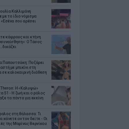
Ιουλία Καλλιμάνη
 με το ίδιο νόμισμα
 «Εσένα σου αρέσει
ετε κάφρους και κτήνη
νσυναίσθηση»: Ο Τάσος
..δικάζει
α Παπουτσάκη: Ποζάρει
αστή με μπικίνι στη
 σε καλοκαιρινή διάθεση
e Theron: Η «Καλυψώ»
τα 51 - H ζωή και ο ρόλος
αξε τα πάντα για εκείνη
αλος στη θάλασσα: Τι
α κάνετε αν τον δείτε - Οι
ές της Μαρίνας Βερνίκου