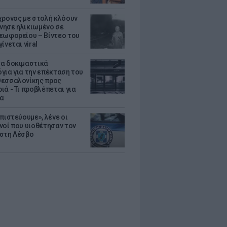
χρονος με στολή κλόουν
ησε ηλικιωμένο σε
εωφορείου – Βίντεο του
ίνεται viral
α δοκιμαστικά
για για την επέκταση του
εσσαλονίκης προς
ιά - Τι προβλέπεται για
ια
πιστεύουμε», λένε οι
νοί που υιοθέτησαν τον
στη Λέσβο