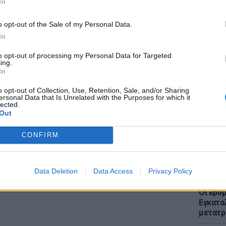
In
έματα για
Μόδα
,
Ομορφιά
,
Σχέσεις
και
o opt-out of the Sale of my Personal Data.
ink.gr
!
In
r και στο Instagram
to opt-out of processing my Personal Data for Targeted
ing.
ΔΙΑΦΗΜΙΣΗ
LIFESTY
In
Μπαντέ
τους κ
o opt-out of Collection, Use, Retention, Sale, and/or Sharing
ersonal Data that Is Unrelated with the Purposes for which it
χρόνια
lected.
Out
CONFIRM
Data Deletion
Data Access
Privacy Policy
ΕΥ ΖΗΝ
Οι κρυμ
Εγκατα
μετατρ