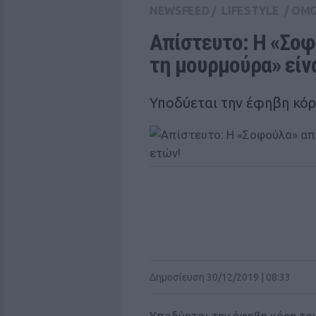
NEWSFEED
/
LIFESTYLE
/
OM
Απίστευτο: Η «Σοφο
τη μουρμούρα» είνα
Υποδύεται την έφηβη κόρ
Δημοσίευση 30/12/2019 | 08:33