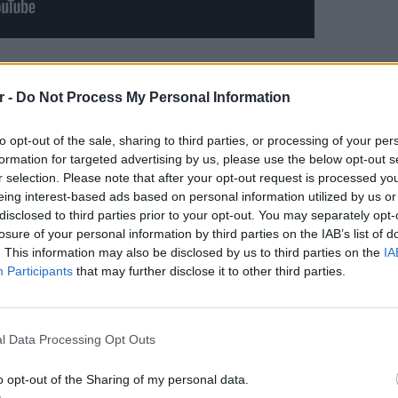
r -
Do Not Process My Personal Information
ΔΙΑΦΗΜΙΣΗ
to opt-out of the sale, sharing to third parties, or processing of your per
formation for targeted advertising by us, please use the below opt-out s
r selection. Please note that after your opt-out request is processed y
eing interest-based ads based on personal information utilized by us or
disclosed to third parties prior to your opt-out. You may separately opt-
losure of your personal information by third parties on the IAB’s list of
. This information may also be disclosed by us to third parties on the
IA
Participants
that may further disclose it to other third parties.
LIFESTY
Η Τατι
l Data Processing Opt Outs
και εν
gr στο
Google News
και μάθετε πρώτοι
τα
καταγά
o opt-out of the Sharing of my personal data.