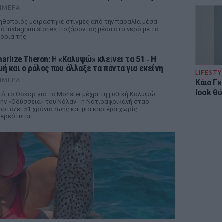
ΉΜΕΡΑ
ηθοποιός μοιράστηκε στιγμές από την παραλία μέσα
ό Instagram stories, ποζάροντας μέσα στο νερό με τα
όρια της
harlize Theron: Η «Καλυψώ» κλείνει τα 51 ‑ H
ωή και ο ρόλος που άλλαξε τα πάντα για εκείνη
LIFESTY
ΉΜΕΡΑ
Κάια Γ
look θύ
ό το Όσκαρ για το Monster μέχρι τη μυθική Καλυψώ
ην «Οδύσσεια» του Νόλαν - η Νοτιοαφρικανή σταρ
ορτάζει 51 χρόνια ζωής και μια καριέρα χωρίς
ερεότυπα.