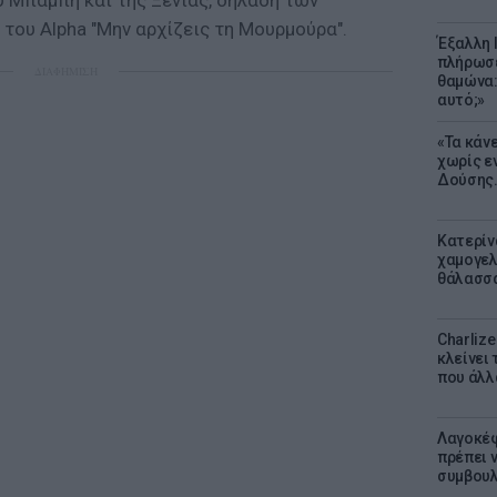
υ Μπάμπη και της Ξένιας, δηλαδή των
του Alpha "Μην αρχίζεις τη Μουρμούρα".
Έξαλλη 
πλήρωσε
ΔΙΑΦΗΜΙΣΗ
θαμώνα:
αυτό;»
«Τα κάν
χωρίς ε
Δούσης.
Κατερίν
χαμογελ
θάλασσα
Charliz
κλείνει 
που άλλ
Λαγοκέφ
πρέπει ν
συμβουλ