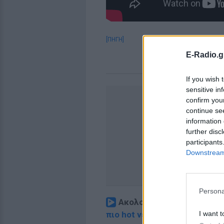
[ΠΗΓΗ]
E-Radio.g
If you wish 
sensitive in
confirm you
continue se
information 
further disc
participants
Downstream 
Persona
Ακολουθήστε το E-Radio.
I want t
πιο hot νέα
.