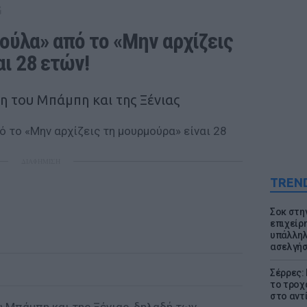
G
ύλα» από το «Μην αρχίζεις 
ι 28 ετών!
η του Μπάμπη και της Ξένιας
ΔΙΑΦΗΜΙΣΗ
TREN
Σοκ στη
επιχείρ
υπάλληλ
ασελγήσ
Σέρρες:
το τροχ
στο αντ