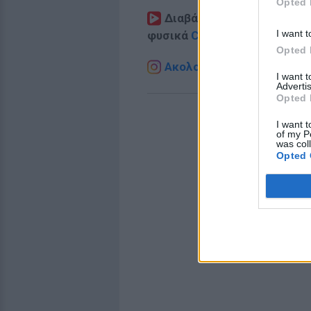
Opted 
Διαβάστε περισσότερα θ
I want t
φυσικά
Celebrities
στο νέο
P
Opted 
Ακολουθήστε το E-Radio.g
I want 
Advertis
Opted 
I want t
of my P
was col
Opted 