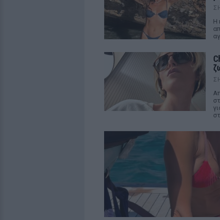
Σ
Η 
απ
αγ
C
ζ
Σ
Απ
στ
γι
στ