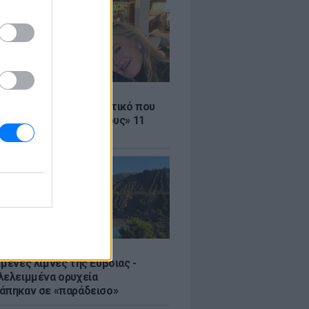
LE
ρας – Γκρίφιθ: Το μυστικό που
ρατά «καλύτερους φίλους» 11
 μετά
μένες λίμνες της Εύβοιας -
λελειμμένα ορυχεία
άπηκαν σε «παράδεισο»