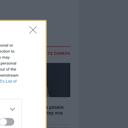
sonal or
ection to
ΔΙΑΒΑΣΤΕ ΣΗΜΕΡΑ
ou may
 personal
out of the
 downstream
B’s List of
LE
άνα Στεφανίδου φόρεσε μπικίνι
τυπωσίασε με το κορμί της στα
λανα νερά του Ιονίου