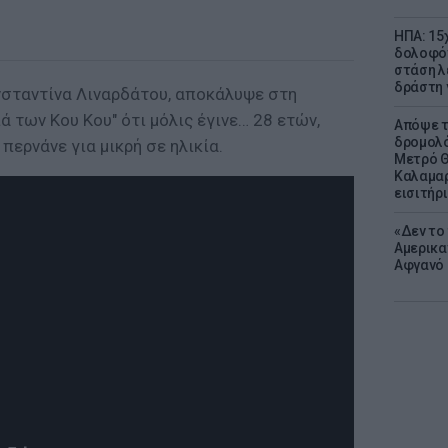
ΗΠΑ: 15
δολοφόν
στάση λ
δράστη γ
νσταντίνα Λιναρδάτου, αποκάλυψε στη
ά των Κου Κου" ότι μόλις έγινε… 28 ετών,
Απόψε τ
δρομολό
περνάνε για μικρή σε ηλικία.
Μετρό Θ
Καλαμαρ
εισιτήρ
«Δεν το 
Αμερικα
Αφγανό 