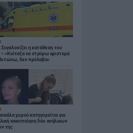
Σ
: Συγκλονίζει η κατάθεση του
 – «Κοίταξα να στρίψω αριστερά
 γλιτώσω, δεν πρόλαβα»
Σ
ασκάλα χορού κατηγορείται για
λική κακοποίηση δύο ανήλικων
ν της