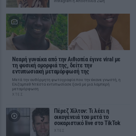
Instagram η Αποστολία Ζώη
Νεαρή γυναίκα από την Αιθιοπία έγινε viral με
τη φυσική ομορφιά της, δείτε την
εντυπωσιακή μεταμόρφωσή της
Μετά την αυθόρμητη φωτογραφία που την έκανε γνωστή, η
Ελίζαμπεθ Ντέστα εντυπωσίασε ξανά με μια λαμπερή
μεταμόρφωση
ΧΤΕΣ
Πέρεζ Χίλτον: Τι λέει η
οικογένειά του μετά το
σοκαριστικό live στο TikTok
ΧΤΕΣ