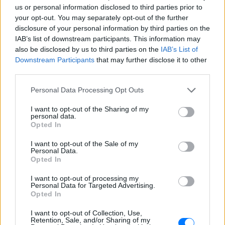
Πού εξαφανίστηκε η Dido; Η
us or personal information disclosed to third parties prior to
τραγουδίστρια που πούλησε 40
your opt-out. You may separately opt-out of the further
εκ. δίσκους άφησε τη δόξα και
disclosure of your personal information by third parties on the
άλλαξε ζωή
IAB’s list of downstream participants. This information may
ΠΡΙΝ 7 ΏΡΕΣ
also be disclosed by us to third parties on the
IAB’s List of
Με επιτυχίες όπως τα «Thank You»,
Downstream Participants
that may further disclose it to other
«White Flag» και τη θρυλική συνεργασία
third parties.
της με τον Eminem στο «Stan», η Dido
έγινε μία από τις μεγαλύτερες ποπ σταρ
των 00s
Personal Data Processing Opt Outs
Η πιο δύσκολη στιγμή στη ζωή
I want to opt-out of the Sharing of my
personal data.
του Barack Obama δεν συνέβη
Opted In
στον Λευκό Οίκο
ΠΡΙΝ 7 ΏΡΕΣ
I want to opt-out of the Sale of my
Personal Data.
Η νύχτα που ο Barack και η Michelle
Opted In
Obama φοβήθηκαν για τη ζωή της κόρης
τους
I want to opt-out of processing my
Personal Data for Targeted Advertising.
«Δεν θα το ξεχάσω όσο ζω»: Η
Opted In
συγκλονιστική εξομολόγηση
της Αγγελικής Ηλιάδη για τη
I want to opt-out of Collection, Use,
στιγμή που είδε τον Ιησού
Retention, Sale, and/or Sharing of my