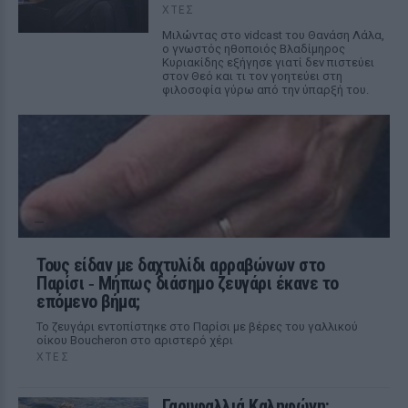
ΧΤΕΣ
Μιλώντας στο vidcast του Θανάση Λάλα,
ο γνωστός ηθοποιός Βλαδίμηρος
Κυριακίδης εξήγησε γιατί δεν πιστεύει
στον Θεό και τι τον γοητεύει στη
φιλοσοφία γύρω από την ύπαρξή του.
Τους είδαν με δαχτυλίδι αρραβώνων στο
Παρίσι ‑ Μήπως διάσημο ζευγάρι έκανε το
επόμενο βήμα;
Το ζευγάρι εντοπίστηκε στο Παρίσι με βέρες του γαλλικού
οίκου Boucheron στο αριστερό χέρι
ΧΤΕΣ
Γαρυφαλλιά Καληφώνη: