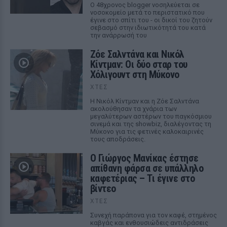
Ο 48χρονος blogger νοσηλεύεται σε
νοσοκομείο μετά το περιστατικό που
έγινε στο σπίτι του - οι δικοί του ζητούν
σεβασμό στην ιδιωτικότητά του κατά
την ανάρρωσή του
Ζόε Σαλντάνα και Νικόλ
Κίντμαν: Οι δύο σταρ του
Χόλιγουντ στη Μύκονο
ΧΤΕΣ
Η Νικόλ Κίντμαν και η Ζόε Σαλντάνα
ακολούθησαν τα χνάρια των
μεγαλύτερων αστέρων του παγκόσμιου
σινεμά και της showbiz, διαλέγοντας τη
Μύκονο για τις φετινές καλοκαιρινές
τους αποδράσεις.
Ο Γιώργος Μανίκας έστησε
απίθανη φάρσα σε υπάλληλο
καφετέριας – Τι έγινε στο
βίντεο
ΧΤΕΣ
Συνεχή παράπονα για τον καφέ, στημένος
καβγάς και ενθουσιώδεις αντιδράσεις