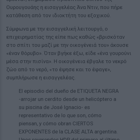
Ουρουγουάης η εισαγγελέας Άνα Ντιν, που πήρε
κατάθεση από τον ιδιοκτήτη του εξοχικού.
Σύμφωνα με την εισαγγελική λειτουργό, ο
επιχειρηματίας της είπε πως καθώς «βρισκόταν
στο σπίτι του μαζί με την οικογένειά του» άκουσε
«έναν θόρυβο». Όταν βγήκε έξω, είδε «ένα γουρούνι
μέσα στην πισίνα». Η οικογένεια έβγαλε το νεκρό
ζώο από το νερό, «το έψησε και το έφαγε»,
συμπλήρωσε η εισαγγελέας.
El episodio del dueño de ETIQUETA NEGRA
-arrojar un cerdito desde un helicóptero a
su piscina de José Ignacio- es
representativo de lo que son, cómo
piensan, y cómo obran CIERTOS
EXPONENTES de la CLASE ALTA argentina.
Unos reverendos HDP del primero al último.