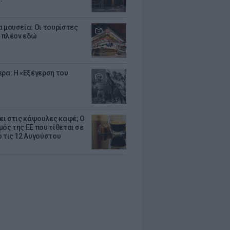
α μουσεία: Οι τουρίστες
 πλέον εδώ
ερα: Η «Εξέγερση του
ζει στις κάψουλες καφέ; Ο
μός της ΕΕ που τίθεται σε
ό τις 12 Αυγούστου