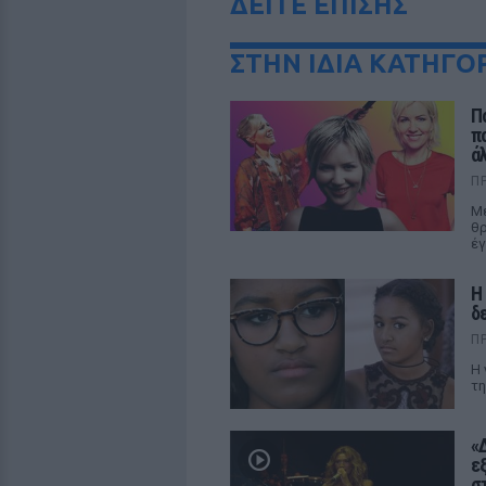
ΔΕΙΤΕ ΕΠΙΣΗΣ
ΣΤΗΝ ΙΔΙΑ ΚΑΤΗΓΟ
Π
π
ά
Π
Με
θρ
έγ
Η
δ
Π
Η 
τη
«
ε
σ