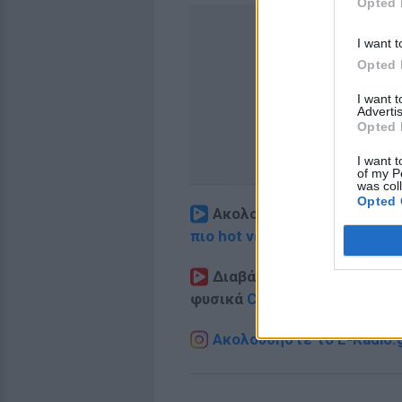
Opted 
I want t
Opted 
I want 
Advertis
Opted 
I want t
of my P
was col
Opted 
Ακολουθήστε το E-Radio.
πιο hot νέα
.
Διαβάστε περισσότερα θ
φυσικά
Celebrities
στο νέο
P
Ακολουθήστε το E-Radio.g