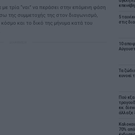
αγέλη λύ
επενέβη
με τρία “ναι” να περάσει στην επόμενη φάση
έσω της συμμετοχής της στον διαγωνισμό,
5 ταινίε
στις δι
 κόσμο και το δικό της μήνυμα κατά του
.
ΔΙΑΦΗΜΙΣΗ
10 αποφ
Αύγουσ
Τα ζώδια
ευνοεί 
Πού εξα
τραγουδ
εκ. δίσ
άλλαξε 
Καλοκαι
70% από
ένδυσης