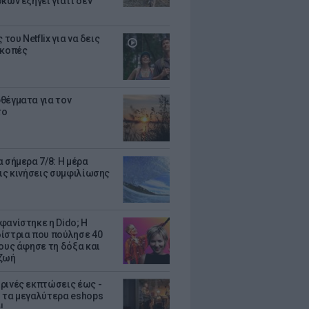
κων εξηγεί γιατί δεν
ς του Netflix για να δεις
ακοπές
θέγματα για τον
το
 σήμερα 7/8: Η μέρα
τις κινήσεις συμφιλίωσης
φανίστηκε η Dido; Η
ίστρια που πούλησε 40
κους άφησε τη δόξα και
ζωή
ρινές εκπτώσεις έως -
 τα μεγαλύτερα eshops
!