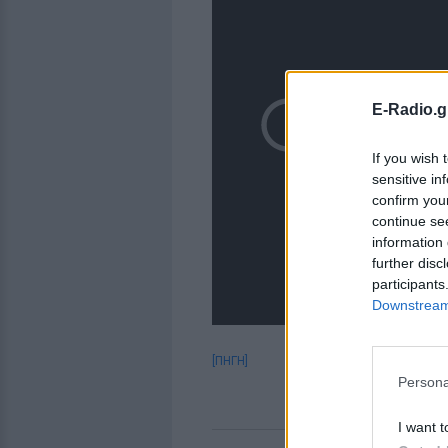
E-Radio.g
If you wish 
sensitive in
confirm you
continue se
information 
further disc
participants
Downstream 
[ΠΗΓΗ]
Persona
I want t