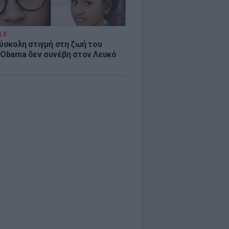
LE
δύσκολη στιγμή στη ζωή του
 Obama δεν συνέβη στον Λευκό