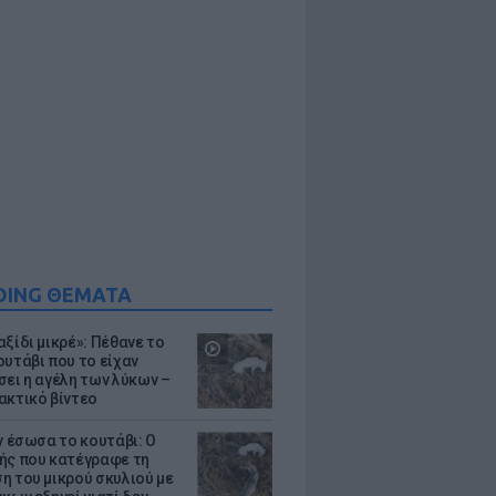
DING ΘΕΜΑΤΑ
ξίδι μικρέ»: Πέθανε το
ουτάβι που το είχαν
σει η αγέλη των λύκων –
ακτικό βίντεο
ν έσωσα το κουτάβι: Ο
ής που κατέγραφε τη
η του μικρού σκυλιού με