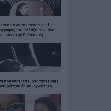
Α
ιστορία με την πένα της: Η
ογράφος που άλλαξε τον ρόλο
ναικών στην Παλαιστίνη
Α
να που ανατρέπει όσα πιστεύαμε
ν ανθρώπινη δημιουργικότητα