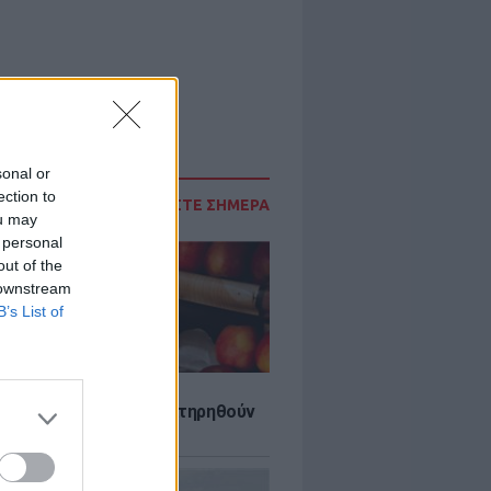
sonal or
ection to
ΔΙΑΒΑΣΤΕ ΣΗΜΕΡΑ
ou may
 personal
out of the
 downstream
B’s List of
τα που μπορουν να διατηρηθούν
ψυγείου το καλοκαίρι