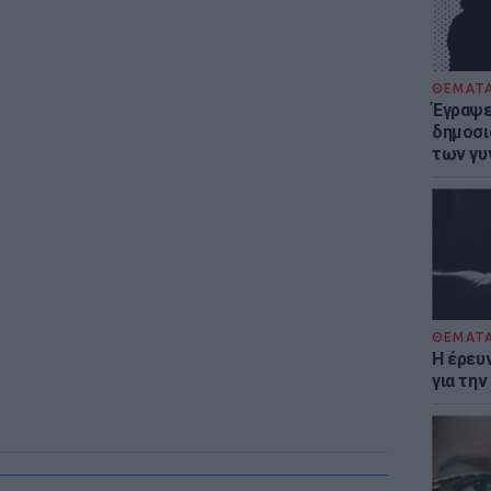
ΘΕΜΑΤ
Έγραψε 
δημοσι
των γυ
ΘΕΜΑΤ
Η έρευ
για τη