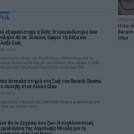
ΡΙΑ
LIFESTY
Η πιο 
ού εξαφανίστηκε η Dido; Η τραγουδίστρια που
Barack
ούλησε 40 εκ. δίσκους άφησε τη δόξα και
Οίκο
λλαξε ζωή
ΡΙΝ ΛΊΓΟ
 επιτυχίες όπως τα «Thank You», «White Flag» και τη
υλική συνεργασία της με τον Eminem στο «Stan», η Dido
ινε μία από τις μεγαλύτερες ποπ σταρ των 00s
 πιο δύσκολη στιγμή στη ζωή του Barack Obama
εν συνέβη στον Λευκό Οίκο
ΡΙΝ ΛΊΓΟ
νύχτα που ο Barack και η Michelle Obama φοβήθηκαν για
 ζωή της κόρης τους
Δεν θα το ξεχάσω όσο ζω»: Η συγκλονιστική
ξομολόγηση της Αγγελικής Ηλιάδη για τη
τιγμή που είδε τον Ιησού