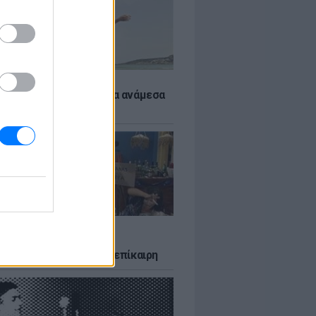
 αποφύγεις το σύγκαμα ανάμεσα
μηρούς
LTURE
δία που σατίρισε τον
υτισμό και παραμένει επίκαιρη