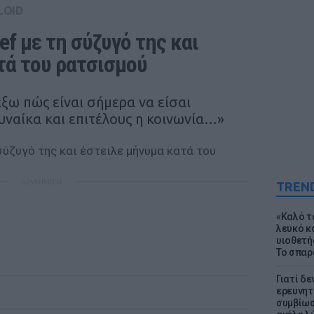
LOID
f με τη σύζυγό της και 
τά του ρατσισμού
ξω πώς είναι σήμερα να είσαι
υναίκα και επιτέλους η κοινωνία…»
ΔΙΑΦΗΜΙΣΗ
TREN
«Καλό τα
λευκό κ
υιοθετή
Το σπαρ
Γιατί δε
ερευνητ
συμβίωσ