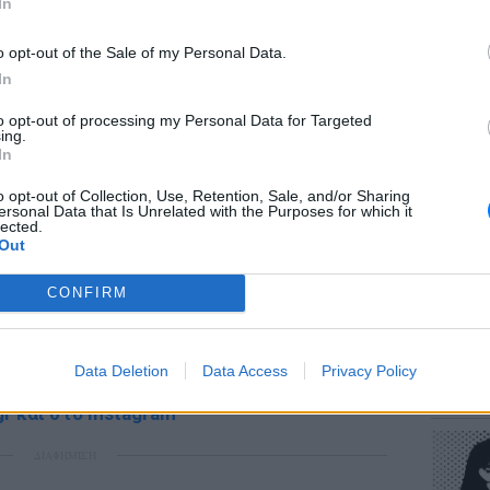
In
o opt-out of the Sale of my Personal Data.
In
to opt-out of processing my Personal Data for Targeted
ΕΥ ΖΗΝ
ing.
Πώς να
In
στους 
o opt-out of Collection, Use, Retention, Sale, and/or Sharing
ersonal Data that Is Unrelated with the Purposes for which it
lected.
Out
gr στο
Google News
και μάθετε πρώτοι
τα
CONFIRM
έματα για
Μόδα
,
Ομορφιά
,
Σχέσεις
και
POP CU
ink.gr
!
Data Deletion
Data Access
Privacy Policy
Η κωμω
νεοπλο
r και στο Instagram
ΔΙΑΦΗΜΙΣΗ