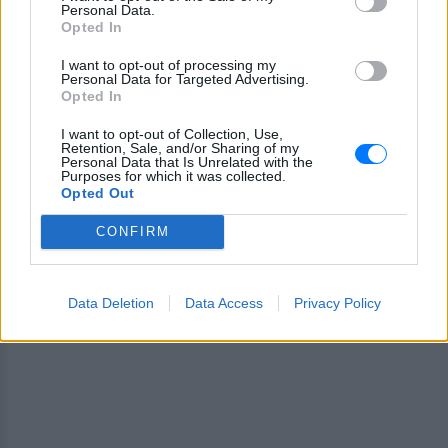
Personal Data.
Ακολουθήστε το E-Radio.gr στο
Google News
Opted In
και μάθετε πρώτοι
τα πιο hot νέα
.
I want to opt-out of processing my
Personal Data for Targeted Advertising.
Εσύ μπήκες στο E-Daily.gr; Τα νέα της ημέρας
Opted In
και ότι σου κάνει κλικ!
I want to opt-out of Collection, Use,
Retention, Sale, and/or Sharing of my
Ακολουθήστε το E-Radio.gr και στο Instagram
Personal Data that Is Unrelated with the
Purposes for which it was collected.
Opted Out
ΔΙΑΦΗΜΙΣΗ
CONFIRM
Data Deletion
Data Access
Privacy Policy