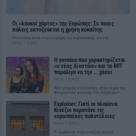
Οι «λευκοί χάρτες» της Ευρώπης: Σε ποιες
πόλεις εκτοξεύεται η χρήση κοκαΐνης
Ποια πόλη είναι στην κορυφή της ευρωπαϊκής λίστας
ΠΡΙΝ 7 ΏΡΕΣ
Η γυναίκα που χαρακτηρίζεται
«ο νέος Αϊνστάιν» και το MIT
παραλίγο να την ... χάσει
ΠΡΙΝ 7 ΏΡΕΣ
Από γκαράζ στο Σικάγο, στην αιχμή της
θεωρητικής φυσικής στο Χάρβαρντ
Explainer: Γιατί οι πλούσιοι
Κινέζοι παρατάνε τις
ευρωπαϊκές πολυτέλειες
ΠΡΙΝ 7 ΏΡΕΣ
Τι συμβαίνει στην κινεζική αγορά