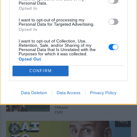
Personal Data.
ΠΡΙΝ 233 ΕΒΔΟΜΆΔΕΣ
Opted In
ΝΟΗΣΙΣ
I want to opt-out of processing my
από 26/02 έως 27/02
Personal Data for Targeted Advertising.
Opted In
1821‑2021 Διακόσια Χρόνια
Δανεικά
I want to opt-out of Collection, Use,
Retention, Sale, and/or Sharing of my
ΠΡΙΝ 235 ΕΒΔΟΜΆΔΕΣ
Personal Data that Is Unrelated with the
Purposes for which it was collected.
Opted Out
LUNAR SPACE PATRA
18/03
CONFIRM
1821‑2021 Διακόσια Χρόνια
Δανεικά ‑ Χριστόφορος
Ζαραλίκος
Data Deletion
Data Access
Privacy Policy
ΠΡΙΝ 236 ΕΒΔΟΜΆΔΕΣ
ΤΡΙΚΑΛΑ
25/02