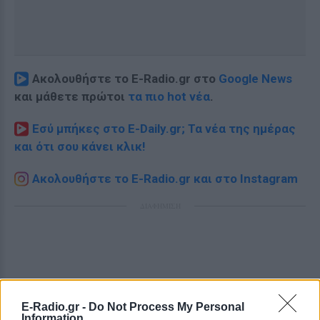
Ακολουθήστε το E-Radio.gr στο
Google News
και μάθετε πρώτοι
τα πιο hot νέα
.
Εσύ μπήκες στο E-Daily.gr; Τα νέα της ημέρας
και ότι σου κάνει κλικ!
Ακολουθήστε το E-Radio.gr και στο Instagram
ΔΙΑΦΗΜΙΣΗ
E-Radio.gr -
Do Not Process My Personal
Information