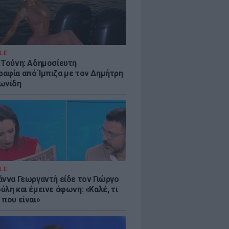
LE
 Τούνη: Αδημοσίευτη
αφία από Ίμπιζα με τον Δημήτρη
ωνίδη
LE
άννα Γεωργαντή είδε τον Γιώργο
λη και έμεινε άφωνη: «Καλέ, τι
 που είναι»