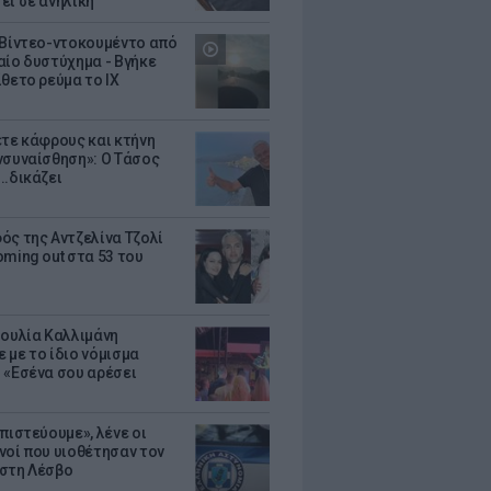
ει σε ανήλικη
 Βίντεο-ντοκουμέντο από
αίο δυστύχημα - Βγήκε
ίθετο ρεύμα το ΙΧ
ετε κάφρους και κτήνη
νσυναίσθηση»: Ο Τάσος
..δικάζει
ός της Αντζελίνα Τζολί
oming out στα 53 του
Ιουλία Καλλιμάνη
 με το ίδιο νόμισμα
 «Εσένα σου αρέσει
πιστεύουμε», λένε οι
νοί που υιοθέτησαν τον
στη Λέσβο