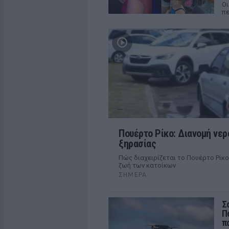
Οι
π
Πουέρτο Ρίκο: Διανομή νερ
ξηρασίας
Πώς διαχειρίζεται το Πουέρτο Ρίκο
ζωή των κατοίκων
ΣΉΜΕΡΑ
Σ
Π
π