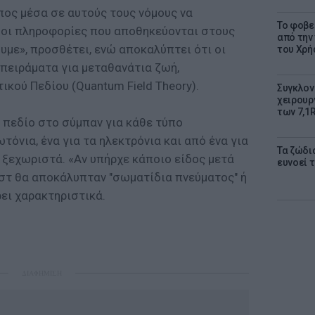
πος μέσα σε αυτούς τους νόμους να
Το φοβε
 οι πληροφορίες που αποθηκεύονται στους
από την
υμε», προσθέτει, ενώ αποκαλύπτει ότι οι
του Χρή
 πειράματα για μεταθανάτια ζωή,
κού Πεδίου (Quantum Field Theory).
Συγκλον
χειρουρ
των 7,1
 πεδίο στο σύμπαν για κάθε τύπο
τόνια, ένα για τα ηλεκτρόνια και από ένα για
Τα ζώδια
 ξεχωριστά. «Αν υπήρχε κάποιο είδος μετά
ευνοεί 
εστ θα αποκάλυπταν "σωματίδια πνεύματος" ή
ει χαρακτηριστικά.
ΔΙΑΦΗΜΙΣΗ