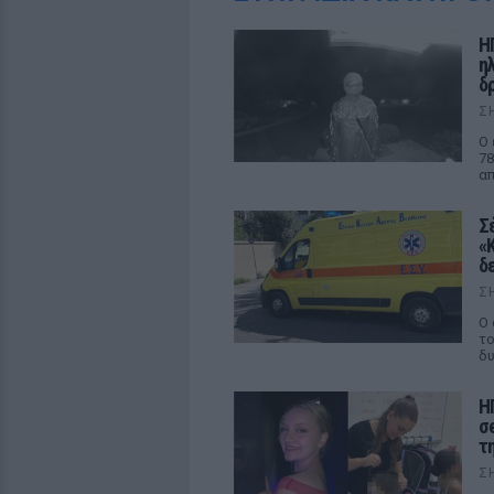
Η
η
δρ
Σ
Ο 
78
απ
Σ
«
δ
Σ
Ο 
το
δυ
Η
σ
τ
Σ