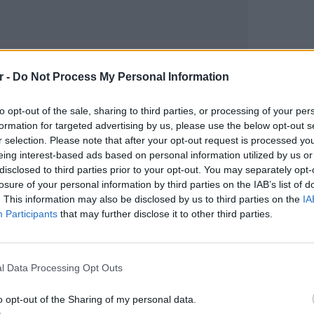
r -
Do Not Process My Personal Information
to opt-out of the sale, sharing to third parties, or processing of your per
formation for targeted advertising by us, please use the below opt-out s
gr στο
Google News
και μάθετε πρώτοι
τα
r selection. Please note that after your opt-out request is processed y
eing interest-based ads based on personal information utilized by us or
disclosed to third parties prior to your opt-out. You may separately opt-
losure of your personal information by third parties on the IAB’s list of
 μπείτε στην
ροή ειδήσεων
του E-Daily.gr
. This information may also be disclosed by us to third parties on the
IA
Participants
that may further disclose it to other third parties.
r και στο Instagram
ΕΙΔΗΣΕΙ
ΔΙΑΦΗΜΙΣΗ
Σέρρες
οδηγού
l Data Processing Opt Outs
για να
o opt-out of the Sharing of my personal data.