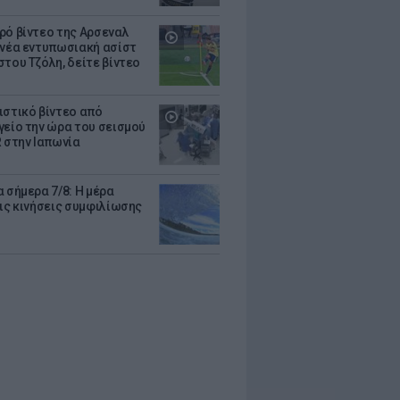
ρό βίντεο της Αρσεναλ
 νέα εντυπωσιακή ασίστ
στου Τζόλη, δείτε βίντεο
ιστικό βίντεο από
γείο την ώρα του σεισμού
R στην Ιαπωνία
 σήμερα 7/8: Η μέρα
τις κινήσεις συμφιλίωσης