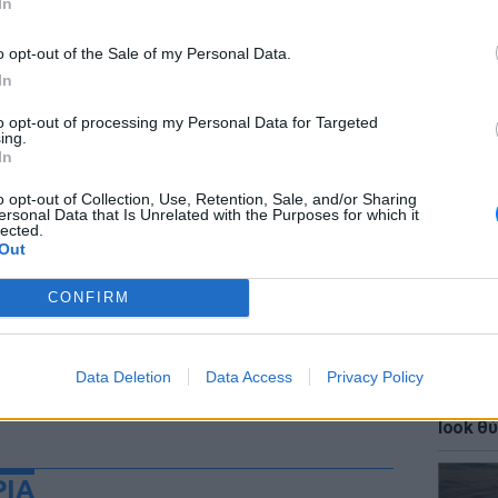
In
o opt-out of the Sale of my Personal Data.
In
to opt-out of processing my Personal Data for Targeted
ΕΙΔΗΣΕΙ
ing.
ΗΠΑ: Δ
In
σeξουα
μαθητώ
o opt-out of Collection, Use, Retention, Sale, and/or Sharing
ersonal Data that Is Unrelated with the Purposes for which it
lected.
Out
CONFIRM
Data Deletion
Data Access
Privacy Policy
LIFESTY
Κάια Γ
look θύ
ΡΙΑ