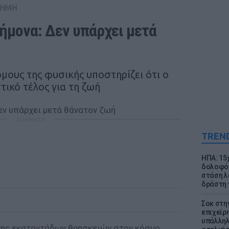
ΤΗΜΗ
ήμονα: Δεν υπάρχει μετά 
μους της φυσικής υποστηρίζει ότι ο
τικό τέλος για τη ζωή
ΔΙΑΦΗΜΙΣΗ
TREN
ΗΠΑ: 15
δολοφόν
στάση λ
δράστη γ
Σοκ στη
επιχείρ
υπάλληλ
της εκατοντάδων θρησκειών στον κόσμο