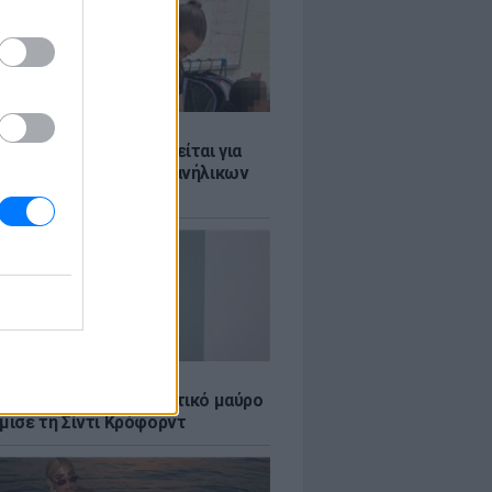
Σ
ασκάλα χορού κατηγορείται για
λική κακοποίηση δύο ανήλικων
ν της
LE
κέρμπερ: Με αποκαλυπτικό μαύρο
μισε τη Σίντι Κρόφορντ