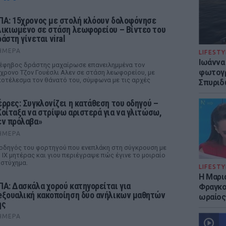
ΠΑ: 15χρονος με στολή κλόουν δολοφόνησε
λικιωμένο σε στάση λεωφορείου – Βίντεο του
άστη γίνεται viral
ΉΜΕΡΑ
LIFESTY
Ιωάννα
έφηβος δράστης μαχαίρωσε επανειλημμένα τον
φωτογρ
χρονο Τζον Γουέσλι Αλεν σε στάση λεωφορείου, με
οτέλεσμα τον θάνατό του, σύμφωνα με τις αρχές
Σπυριδ
έρρες: Συγκλονίζει η κατάθεση του οδηγού –
Κοίταξα να στρίψω αριστερά για να γλιτώσω,
εν πρόλαβα»
ΉΜΕΡΑ
οδηγός του φορτηγού που ενεπλάκη στη σύγκρουση με
 ΙΧ μητέρας και γιου περιέγραψε πώς έγινε το μοιραίο
στύχημα.
LIFESTY
Η Μαρι
ΠΑ: Δασκάλα χορού κατηγορείται για
Φραγκού
eξουαλική κακοποίηση δύο ανήλικων μαθητών
ωραίος
ης
ΉΜΕΡΑ