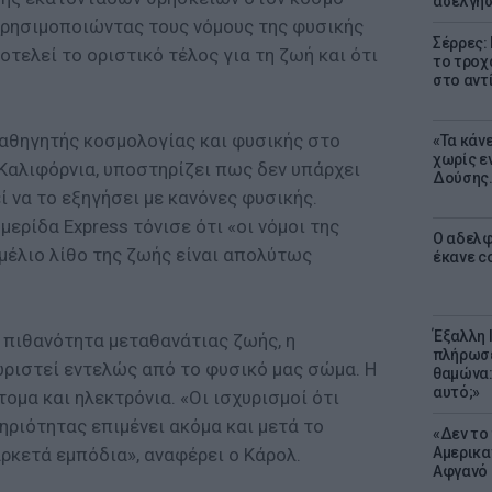
ασελγήσ
χρησιμοποιώντας τους νόμους της φυσικής
Σέρρες:
οτελεί το οριστικό τέλος για τη ζωή και ότι
το τροχ
στο αντ
, καθηγητής κοσμολογίας και φυσικής στο
«Τα κάν
χωρίς ε
Καλιφόρνια, υποστηρίζει πως δεν υπάρχει
Δούσης.
ί να το εξηγήσει με κανόνες φυσικής.
ερίδα Express τόνισε ότι «οι νόμοι της
Ο αδελφ
μέλιο λίθο της ζωής είναι απολύτως
έκανε c
Έξαλλη 
η πιθανότητα μεταθανάτιας ζωής, η
πλήρωσε
ωριστεί εντελώς από το φυσικό μας σώμα. Η
θαμώνα:
αυτό;»
ομα και ηλεκτρόνια. «Οι ισχυρισμοί ότι
ριότητας επιμένει ακόμα και μετά το
«Δεν το 
ρκετά εμπόδια», αναφέρει ο Κάρολ.
Αμερικα
Αφγανό 