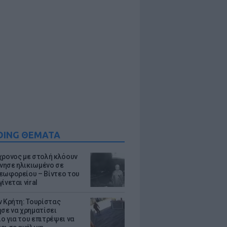
DING ΘΕΜΑΤΑ
χρονος με στολή κλόουν
ησε ηλικιωμένο σε
εωφορείου – Βίντεο του
ίνεται viral
ν Κρήτη: Τουρίστας
ησε να χρηματίσει
ο για του επιτρέψει να