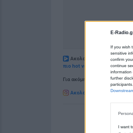
E-Radio.g
If you wish 
sensitive in
Ακολουθήστε το E-Radio.
confirm you
πιο hot νέα
.
continue se
information 
further disc
Για ακόμη περισσότερα
νέα
,
participants
Downstream 
Ακολουθήστε το E-Radio.g
Persona
I want t