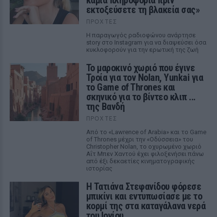
καμία πληροφορία πριν
εκτοξεύσετε τη βλακεία σας»
ΠΡΟΧΤΈΣ
Η παραγωγός ραδιοφώνου ανάρτησε
story στο Instagram για να διαψεύσει όσα
κυκλοφορούν για την ερωτική της ζωή
Το μαροκινό χωριό που έγινε
Τροία για τον Nolan, Yunkai για
το Game of Thrones και
σκηνικό για το βίντεο κλιπ ...
της Βανδή
ΠΡΟΧΤΈΣ
Από το «Lawrence of Arabia» και το Game
of Thrones μέχρι την «Οδύσσεια» του
Christopher Nolan, το οχυρωμένο χωριό
Αΐτ Μπεν Χαντού έχει φιλοξενήσει πάνω
από έξι δεκαετίες κινηματογραφικής
ιστορίας
Η Τατιάνα Στεφανίδου φόρεσε
μπικίνι και εντυπωσίασε με το
κορμί της στα καταγάλανα νερά
του Ιονίου