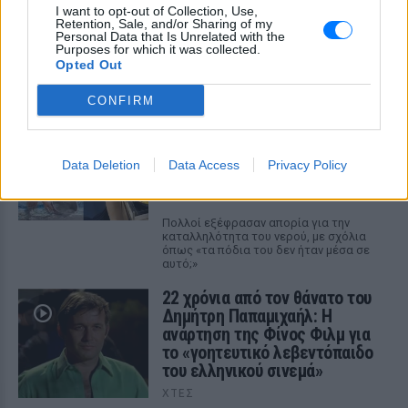
έξοδος για δείπνο
I want to opt-out of Collection, Use,
Retention, Sale, and/or Sharing of my
ΧΤΕΣ
Personal Data that Is Unrelated with the
Purposes for which it was collected.
Ο Έλληνας τενίστας βρίσκεται σε σχέση
Opted Out
με την εικαστικό καταγωγής Σικάγο,
Κρίστεν Τομς
CONFIRM
Ο Μπρούκλιν Μπέκαμ έβρασε
μακαρόνια με θαλασσινό νερό
και δέχτηκε ανελέητο
Data Deletion
Data Access
Privacy Policy
τρολάρισμα online
ΧΤΕΣ
Πολλοί εξέφρασαν απορία για την
καταλληλότητα του νερού, με σχόλια
όπως «τα πόδια του δεν ήταν μέσα σε
αυτό;»
22 χρόνια από τον θάνατο του
Δημήτρη Παπαμιχαήλ: Η
ανάρτηση της Φίνος Φιλμ για
το «γοητευτικό λεβεντόπαιδο
του ελληνικού σινεμά»
ΧΤΕΣ