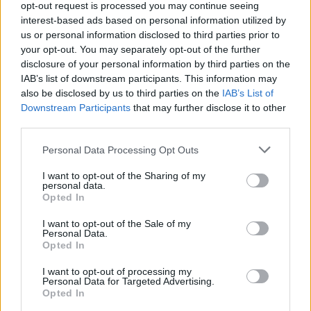
opt-out request is processed you may continue seeing
Μέσα από ανάρτηση στο Instagram
μοιράστηκε στιγμές από τις
interest-based ads based on personal information utilized by
καλοκαιρινές της διακοπές στο νησί των
us or personal information disclosed to third parties prior to
ανέμων
your opt-out. You may separately opt-out of the further
disclosure of your personal information by third parties on the
IAB’s list of downstream participants. This information may
also be disclosed by us to third parties on the
IAB’s List of
Downstream Participants
that may further disclose it to other
third parties.
Personal Data Processing Opt Outs
H Ιωάννα Σιαμπάνη ανέβασε φωτογραφίες με
τους γιους της – Η στιγμή του θηλασμού και οι
I want to opt-out of the Sharing of my
μέρες χωρίς πρόγραμμα
personal data.
Opted In
Η πρώην παίκτρια του «My Style Rocks» και ο Τζίμης
Σταθοκωστόπουλος απέκτησαν πρόσφατα το δεύτερο
I want to opt-out of the Sale of my
παιδί τους
Personal Data.
ΧΤΕΣ
Opted In
I want to opt-out of processing my
Στέφανος Τσιτσιπάς: Αγκαλιά
Personal Data for Targeted Advertising.
με τη σύντροφό του στην
Opted In
Ελβετία και κοινή βραδινή