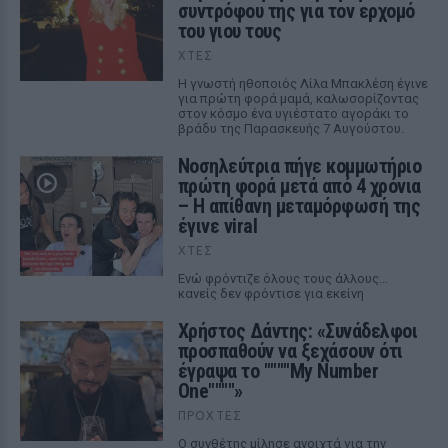
συντρόφου της για τον ερχομό
του γιου τους
ΧΤΕΣ
Η γνωστή ηθοποιός Λίλα Μπακλέση έγινε
για πρώτη φορά μαμά, καλωσορίζοντας
στον κόσμο ένα υγιέστατο αγοράκι το
βράδυ της Παρασκευής 7 Αυγούστου.
Νοσηλεύτρια πήγε κομμωτήριο
πρώτη φορά μετά από 4 χρόνια
– Η απίθανη μεταμόρφωσή της
έγινε viral
ΧΤΕΣ
Ενώ φρόντιζε όλους τους άλλους...
κανείς δεν φρόντισε για εκείνη
Χρήστος Δάντης: «Συνάδελφοι
προσπαθούν να ξεχάσουν ότι
έγραψα το """"My Number
One""""»
ΠΡΟΧΤΈΣ
Ο συνθέτης μίλησε ανοιχτά για την