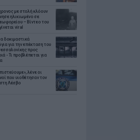
χρονος με στολή κλόουν
ησε ηλικιωμένο σε
εωφορείου – Βίντεο του
ίνεται viral
α δοκιμαστικά
για για την επέκταση του
εσσαλονίκης προς
ιά - Τι προβλέπεται για
ια
πιστεύουμε», λένε οι
νοί που υιοθέτησαν τον
στη Λέσβο