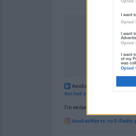
Opted 
I want t
Opted 
I want 
Advertis
Opted 
I want t
of my P
was col
Opted 
Ακολουθήστε το E-Radio.
πιο hot νέα
.
Για ακόμη περισσότερα
νέα
,
Ακολουθήστε το E-Radio.g