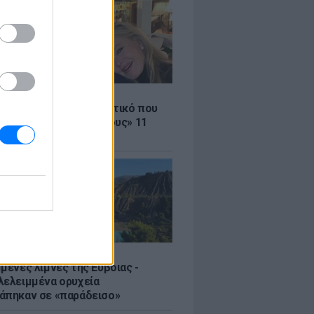
LE
ρας – Γκρίφιθ: Το μυστικό που
ρατά «καλύτερους φίλους» 11
 μετά
μένες λίμνες της Εύβοιας -
λελειμμένα ορυχεία
άπηκαν σε «παράδεισο»