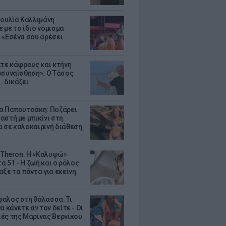
Ιουλία Καλλιμάνη
 με το ίδιο νόμισμα
 «Εσένα σου αρέσει
ετε κάφρους και κτήνη
νσυναίσθηση»: Ο Τάσος
..δικάζει
α Παπουτσάκη: Ποζάρει
αστή με μπικίνι στη
 σε καλοκαιρινή διάθεση
e Theron: Η «Καλυψώ»
τα 51 - H ζωή και ο ρόλος
αξε τα πάντα για εκείνη
αλος στη θάλασσα: Τι
α κάνετε αν τον δείτε - Οι
ές της Μαρίνας Βερνίκου