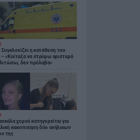
Σ
: Συγκλονίζει η κατάθεση του
 – «Κοίταξα να στρίψω αριστερά
 γλιτώσω, δεν πρόλαβα»
Σ
ασκάλα χορού κατηγορείται για
λική κακοποίηση δύο ανήλικων
ν της