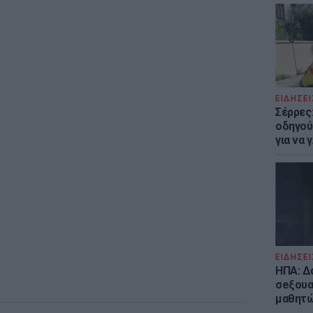
ΕΙΔΗΣΕΙ
Σέρρες
οδηγού
για να
ΕΙΔΗΣΕΙ
ΗΠΑ: Δ
σeξουα
μαθητώ