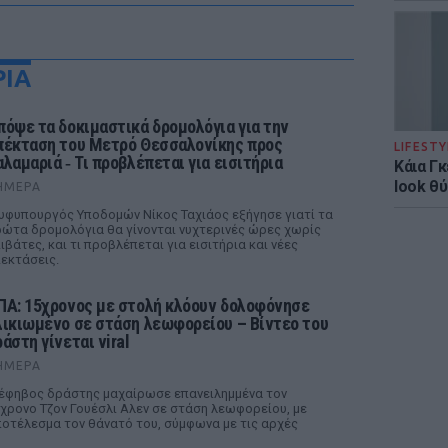
ΡΙΑ
πόψε τα δοκιμαστικά δρομολόγια για την
πέκταση του Μετρό Θεσσαλονίκης προς
LIFESTY
αλαμαριά ‑ Τι προβλέπεται για εισιτήρια
Κάια Γ
look θύ
ΉΜΕΡΑ
υφυπουργός Υποδομών Νίκος Ταχιάος εξήγησε γιατί τα
ώτα δρομολόγια θα γίνονται νυχτερινές ώρες χωρίς
ιβάτες, και τι προβλέπεται για εισιτήρια και νέες
εκτάσεις.
ΠΑ: 15χρονος με στολή κλόουν δολοφόνησε
λικιωμένο σε στάση λεωφορείου – Βίντεο του
άστη γίνεται viral
ΉΜΕΡΑ
έφηβος δράστης μαχαίρωσε επανειλημμένα τον
χρονο Τζον Γουέσλι Αλεν σε στάση λεωφορείου, με
οτέλεσμα τον θάνατό του, σύμφωνα με τις αρχές