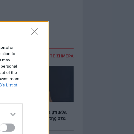
sonal or
ection to
ΔΙΑΒΑΣΤΕ ΣΗΜΕΡΑ
ou may
 personal
out of the
 downstream
B’s List of
LE
άνα Στεφανίδου φόρεσε μπικίνι
τυπωσίασε με το κορμί της στα
λανα νερά του Ιονίου