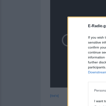
E-Radio.g
If you wish 
sensitive in
confirm you
continue se
information 
further disc
participants
Downstream 
Persona
[ΠΗΓΗ]
I want t