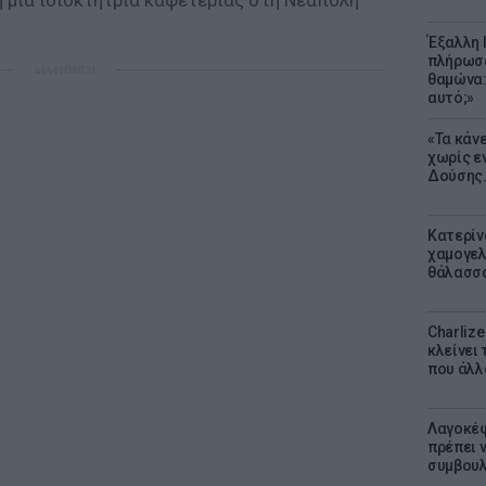
η μία ιδιοκτήτρια καφετέριας στη Νεάπολη
Έξαλλη 
πλήρωσε
ΔΙΑΦΗΜΙΣΗ
θαμώνα:
αυτό;»
«Τα κάν
χωρίς ε
Δούσης.
Κατερίν
χαμογελ
θάλασσα
Charliz
κλείνει 
που άλλ
Λαγοκέφ
πρέπει ν
συμβουλ