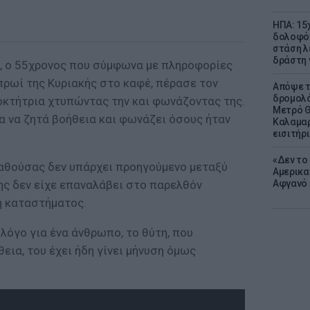
ΗΠΑ: 15
δολοφόν
στάση λ
δράστη γ
ο, o 55χρονος που σύμφωνα με πληροφορίες
πρωί της Κυριακής στο καφέ, πέρασε τον
Απόψε τ
δρομολό
οκτήτρια χτυπώντας την και φωνάζοντας της.
Μετρό Θ
α να ζητά βοήθεια και φωνάζει όσους ήταν
Καλαμαρ
εισιτήρ
«Δεν το 
αθούσας δεν υπάρχει προηγούμενο μεταξύ
Αμερικα
ης δεν είχε επαναλάβει στο παρελθόν
Αφγανό 
η καταστήματος.
ι λόγο για ένα άνθρωπο, το θύτη, που
εια, του έχει ήδη γίνει μήνυση όμως