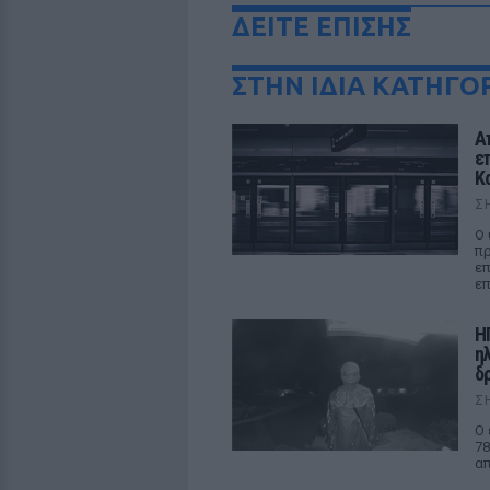
ΔΕΙΤΕ ΕΠΙΣΗΣ
ΣΤΗΝ ΙΔΙΑ ΚΑΤΗΓΟ
Α
ε
Κ
Σ
Ο 
πρ
επ
επ
Η
η
δρ
Σ
Ο 
78
απ