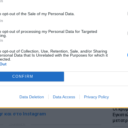
In
ΔΙΑΦΗΜΙΣΗ
o opt-out of the Sale of my Personal Data.
In
to opt-out of processing my Personal Data for Targeted
ing.
LIFESTY
In
Μπαντέ
τους κ
o opt-out of Collection, Use, Retention, Sale, and/or Sharing
ersonal Data that Is Unrelated with the Purposes for which it
χρόνια
lected.
Out
CONFIRM
gr στο
Google News
και μάθετε πρώτοι
τα
Data Deletion
Data Access
Privacy Policy
 μπείτε στην
ροή ειδήσεων
του E-Daily.gr
ΕΥ ΖΗΝ
Οι κρυμ
r και στο Instagram
Εγκατα
μετατρ
ΔΙΑΦΗΜΙΣΗ