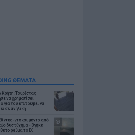
DING ΘΕΜΑΤΑ
ν Κρήτη: Τουρίστας
ησε να χρηματίσει
ο για του επιτρέψει να
ει σε ανήλικη
 Βίντεο-ντοκουμέντο από
αίο δυστύχημα - Βγήκε
ίθετο ρεύμα το ΙΧ