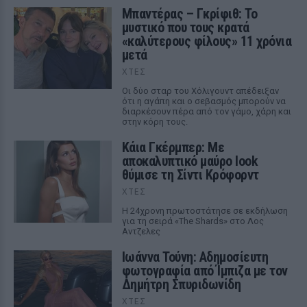
Μπαντέρας – Γκρίφιθ: Το
μυστικό που τους κρατά
«καλύτερους φίλους» 11 χρόνια
μετά
ΧΤΕΣ
Οι δύο σταρ του Χόλιγουντ απέδειξαν
ότι η αγάπη και ο σεβασμός μπορούν να
διαρκέσουν πέρα από τον γάμο, χάρη και
στην κόρη τους.
Κάια Γκέρμπερ: Με
αποκαλυπτικό μαύρο look
θύμισε τη Σίντι Κρόφορντ
ΧΤΕΣ
Η 24χρονη πρωτοστάτησε σε εκδήλωση
για τη σειρά «The Shards» στο Λος
Αντζελες
Ιωάννα Τούνη: Αδημοσίευτη
φωτογραφία από Ίμπιζα με τον
Δημήτρη Σπυριδωνίδη
ΧΤΕΣ