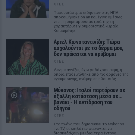
ΧΤΕΣ
Παρουσιάστρια ειδήσεων στις ΗΠΑ
αποκοιμήθηκε on air και έγινε αμέσως
viral - η συμπαρουσιάστριά της τη
χαρακτήρισε χιουμοριστικά «Ωραία
Κοιμωμένη».
Αριελ Κωνσταντινίδη: Τώρα
ασχολούνται με το δέρμα μου,
δεν πρόκειται να κρύβομαι
ΧΤΕΣ
Δεν με αγγίζει, έχω ροδόχρου ακμή, η
οποία επιδεινώθηκε από τις ορμόνες της
εγκυμοσύνης, ανέφερε η ηθοποιός
Μύκονος: Ιταλοί παρτάρουν σε
έξαλλη κατάσταση μέσα σε...
βανάκι ‑ Η αντίδραση του
οδηγού
ΧΤΕΣ
Στα πλάνα που δημοσιεύει το Mykonos
live TV, οι επιβάτες φαίνονται να
διασκεδάζουν με ιδιαίτερα έντονο