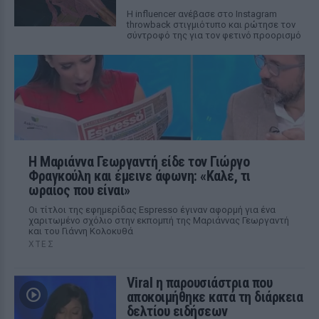
Η influencer ανέβασε στο Instagram
throwback στιγμιότυπο και ρώτησε τον
σύντροφό της για τον φετινό προορισμό
Η Μαριάννα Γεωργαντή είδε τον Γιώργο
Φραγκούλη και έμεινε άφωνη: «Καλέ, τι
ωραίος που είναι»
Οι τίτλοι της εφημερίδας Espresso έγιναν αφορμή για ένα
χαριτωμένο σχόλιο στην εκπομπή της Μαριάννας Γεωργαντή
και του Γιάννη Κολοκυθά
ΧΤΕΣ
Viral η παρουσιάστρια που
αποκοιμήθηκε κατά τη διάρκεια
δελτίου ειδήσεων