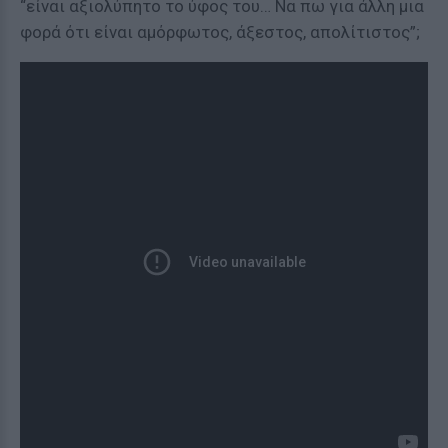
“είναι αξιολύπητο το ύφος του… Να πω για άλλη μια
φορά ότι είναι αμόρφωτος, άξεστος, απολίτιστος”;