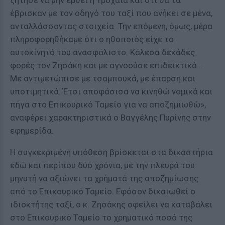
ζήτησε να μην έρθει η Τροχαία και ότι θα τα
έβρισκαν με τον οδηγό του ταξί που ανήκει σε μένα,
ανταλλάσσοντας στοιχεία. Την επόμενη, όμως, μέρα
πληροφορηθήκαμε ότι ο ηθοποιός είχε το
αυτοκίνητό του ανασφάλιστο. Κάλεσα δεκάδες
φορές τον Ζησάκη και με αγνοούσε επιδεικτικά…
Με αντιμετώπισε με τσαμπουκά, με έπαρση και
υποτιμητικά. Έτσι αποφάσισα να κινηθώ νομικά και
πήγα στο Επικουρικό Ταμείο για να αποζημιωθώ»,
αναφέρει χαρακτηριστικά ο Βαγγέλης Πυρίνης στην
εφημερίδα.
Η συγκεκριμένη υπόθεση βρίσκεται στα δικαστήρια
εδώ και περίπου δύο χρόνια, με την πλευρά του
μηνυτή να αξιώνει τα χρήματά της αποζημίωσης
από το Επικουρικό Ταμείο. Εφόσον δικαιωθεί ο
ιδιοκτήτης ταξί, ο κ. Ζησάκης οφείλει να καταβάλει
στο Επικουρικό Ταμείο το χρηματικό ποσό της