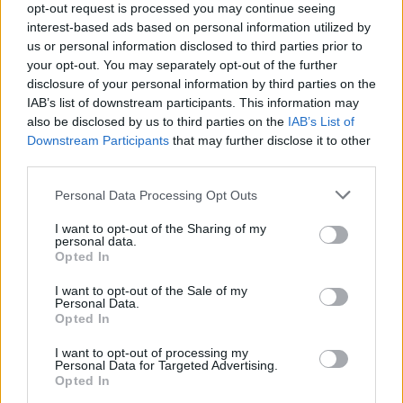
opt-out request is processed you may continue seeing
Ο Μπρούκλιν Μπέκαμ έβρασε
interest-based ads based on personal information utilized by
μακαρόνια με θαλασσινό νερό
us or personal information disclosed to third parties prior to
και δέχτηκε ανελέητο
your opt-out. You may separately opt-out of the further
τρολάρισμα online
disclosure of your personal information by third parties on the
ΣΉΜΕΡΑ
IAB’s list of downstream participants. This information may
Πολλοί εξέφρασαν απορία για την
also be disclosed by us to third parties on the
IAB’s List of
καταλληλότητα του νερού, με σχόλια
Downstream Participants
that may further disclose it to other
όπως «τα πόδια του δεν ήταν μέσα σε
third parties.
αυτό;»
22 χρόνια από τον θάνατο του
Personal Data Processing Opt Outs
Δημήτρη Παπαμιχαήλ: Η
ανάρτηση της Φίνος Φιλμ για
I want to opt-out of the Sharing of my
personal data.
το «γοητευτικό λεβεντόπαιδο
Opted In
του ελληνικού σινεμά»
ΣΉΜΕΡΑ
I want to opt-out of the Sale of my
Personal Data.
Τον θυμόμαστε ως σπουδαίο ηθοποιό και
Opted In
καλλιτέχνη που αποτέλεσε, μαζί με την
Αλίκη, αναπόσπαστο κομμάτι της
I want to opt-out of processing my
μεγάλης οικογένειας της Φίνος Φιλμ,
Personal Data for Targeted Advertising.
αναφέρεται χαρακτηριστικά
Opted In
Μαρίνα Βερνίκου: Πόζαρε με