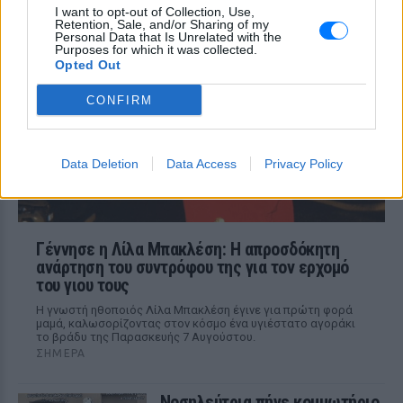
I want to opt-out of Collection, Use,
λαγοκέφαλο στο χέρι
Retention, Sale, and/or Sharing of my
Personal Data that Is Unrelated with the
ΣΉΜΕΡΑ
Purposes for which it was collected.
Η Μαρίνα Βερνίκου εξηγεί πώς να
Opted Out
αντιδρούμε όταν συναντάμε λαγοκέφαλο
στη θάλασσα
CONFIRM
Data Deletion
Data Access
Privacy Policy
Γέννησε η Λίλα Μπακλέση: Η απροσδόκητη
ανάρτηση του συντρόφου της για τον ερχομό
του γιου τους
Η γνωστή ηθοποιός Λίλα Μπακλέση έγινε για πρώτη φορά
μαμά, καλωσορίζοντας στον κόσμο ένα υγιέστατο αγοράκι
το βράδυ της Παρασκευής 7 Αυγούστου.
ΣΉΜΕΡΑ
Νοσηλεύτρια πήγε κομμωτήριο