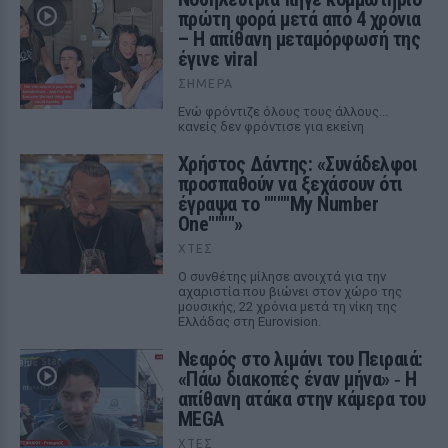
πρώτη φορά μετά από 4 χρόνια
– Η απίθανη μεταμόρφωσή της
έγινε viral
ΣΉΜΕΡΑ
Ενώ φρόντιζε όλους τους άλλους...
κανείς δεν φρόντισε για εκείνη
Χρήστος Δάντης: «Συνάδελφοι
προσπαθούν να ξεχάσουν ότι
έγραψα το """"My Number
One""""»
ΧΤΕΣ
Ο συνθέτης μίλησε ανοιχτά για την
αχαριστία που βιώνει στον χώρο της
μουσικής, 22 χρόνια μετά τη νίκη της
Ελλάδας στη Eurovision.
Νεαρός στο λιμάνι του Πειραιά:
«Πάω διακοπές έναν μήνα» ‑ Η
απίθανη ατάκα στην κάμερα του
MEGA
ΧΤΕΣ