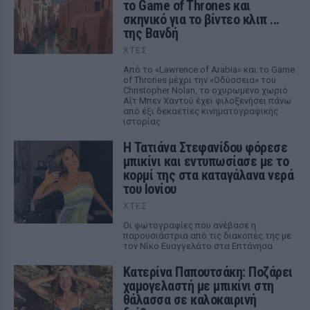
το Game of Thrones και
σκηνικό για το βίντεο κλιπ ...
της Βανδή
ΧΤΕΣ
Από το «Lawrence of Arabia» και το Game
of Thrones μέχρι την «Οδύσσεια» του
Christopher Nolan, το οχυρωμένο χωριό
Αΐτ Μπεν Χαντού έχει φιλοξενήσει πάνω
από έξι δεκαετίες κινηματογραφικής
ιστορίας
Η Τατιάνα Στεφανίδου φόρεσε
μπικίνι και εντυπωσίασε με το
κορμί της στα καταγάλανα νερά
του Ιονίου
ΧΤΕΣ
Οι φωτογραφίες που ανέβασε η
παρουσιάστρια από τις διακοπές της με
τον Νίκο Ευαγγελάτο στα Επτάνησα
Κατερίνα Παπουτσάκη: Ποζάρει
χαμογελαστή με μπικίνι στη
θάλασσα σε καλοκαιρινή