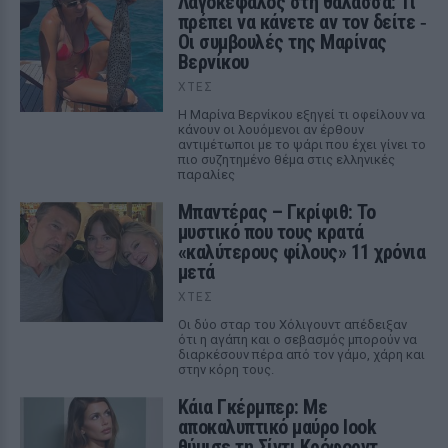
Λαγοκέφαλος στη θάλασσα: Τι
πρέπει να κάνετε αν τον δείτε ‑
Οι συμβουλές της Μαρίνας
Βερνίκου
ΧΤΕΣ
Η Μαρίνα Βερνίκου εξηγεί τι οφείλουν να
κάνουν οι λουόμενοι αν έρθουν
αντιμέτωποι με το ψάρι που έχει γίνει το
πιο συζητημένο θέμα στις ελληνικές
παραλίες
Μπαντέρας – Γκρίφιθ: Το
μυστικό που τους κρατά
«καλύτερους φίλους» 11 χρόνια
μετά
ΧΤΕΣ
Οι δύο σταρ του Χόλιγουντ απέδειξαν
ότι η αγάπη και ο σεβασμός μπορούν να
διαρκέσουν πέρα από τον γάμο, χάρη και
στην κόρη τους.
Κάια Γκέρμπερ: Με
αποκαλυπτικό μαύρο look
θύμισε τη Σίντι Κρόφορντ