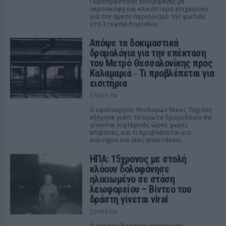
Πυροσβεστικής ενισχυμένες με
αεροσκάφη και ελικόπτερα επιχειρούν
για τον άμεσο περιορισμό της φωτιάς
στο Στεφάνι Κορίνθου.
Απόψε τα δοκιμαστικά
δρομολόγια για την επέκταση
του Μετρό Θεσσαλονίκης προς
Καλαμαριά ‑ Τι προβλέπεται για
εισιτήρια
ΣΉΜΕΡΑ
Ο υφυπουργός Υποδομών Νίκος Ταχιάος
εξήγησε γιατί τα πρώτα δρομολόγια θα
γίνονται νυχτερινές ώρες χωρίς
επιβάτες, και τι προβλέπεται για
εισιτήρια και νέες επεκτάσεις.
ΗΠΑ: 15χρονος με στολή
κλόουν δολοφόνησε
ηλικιωμένο σε στάση
λεωφορείου – Βίντεο του
δράστη γίνεται viral
ΣΉΜΕΡΑ
Ο έφηβος δράστης μαχαίρωσε