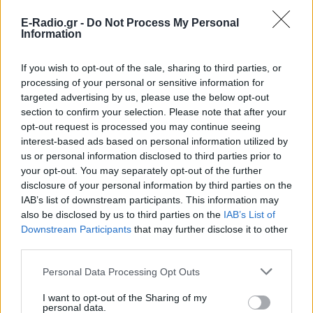
και μάθετε πρώτοι
τα πιο hot νέα
.
E-Radio.gr -
Do Not Process My Personal
Information
Για ακόμη περισσότερα
νέα
, μπείτε στην
ροή
ειδήσεων
του E-Daily.gr
If you wish to opt-out of the sale, sharing to third parties, or
processing of your personal or sensitive information for
Ακολουθήστε το E-Radio.gr και στο Instagram
targeted advertising by us, please use the below opt-out
section to confirm your selection. Please note that after your
ΔΙΑΦΗΜΙΣΗ
opt-out request is processed you may continue seeing
interest-based ads based on personal information utilized by
us or personal information disclosed to third parties prior to
your opt-out. You may separately opt-out of the further
disclosure of your personal information by third parties on the
IAB’s list of downstream participants. This information may
also be disclosed by us to third parties on the
IAB’s List of
Downstream Participants
that may further disclose it to other
third parties.
Personal Data Processing Opt Outs
I want to opt-out of the Sharing of my
personal data.