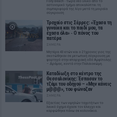
Folly Beach - τώρα νέο υλικό από το
αστυνομικό τμήμα αποκαλύπτει τη
συμπεριφορά της λίγο μετά τη μοιραία
σύγκρουση
Τροχαίο στις Σέρρες: «Έχασα τη
γυναίκα και το παιδί μου, τα
έχασα όλα» ‑ Ο πόνος του
πατέρα
ΣΉΜΕΡΑ
Μητέρα 43 ετών και ο 21χρονος γιος της
σκοτώθηκαν σε μετωπική σύγκρουση με
φορτηγό στην επαρχιακή οδό Αμφίπολης
– Δράμας, κοντά στην Παλαιοκώμη.
Καταδίωξη στο κέντρο της
Θεσσαλονίκης: Έσπασαν το
τζάμι του οδηγού – «Μην κάνεις
μ@@@», του φώναζαν
ΣΉΜΕΡΑ
Εξαιτίας των υψηλών ταχυτήτων το
λευκό όχημα έχασε τον έλεγχο και
καρφώθηκε πάνω σε κολονάκια.