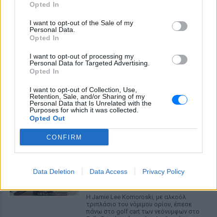
Opted In
I want to opt-out of the Sale of my
Personal Data.
Opted In
I want to opt-out of processing my
Personal Data for Targeted Advertising.
Opted In
I want to opt-out of Collection, Use,
ΔΕΙΤΕ ΕΠΙΣΗΣ
Retention, Sale, and/or Sharing of my
Personal Data that Is Unrelated with the
Purposes for which it was collected.
ΣΤΗΝ ΙΔΙΑ ΚΑΤΗΓΟΡΙΑ
Opted Out
CONFIRM
«Θέλω τον μπαμπά μου»: Το
βίντεο της μεθυσμένης οδηγού
που σκότωσε νύφη ώρες μετά
τον γάμο της
Data Deletion
Data Access
Privacy Policy
ΣΉΜΕΡΑ
Η Jamie Lee Komoroski, με αλκοόλ
τριπλάσιο του νόμιμου ορίου, έπεσε
πάνω στο golf cart των νεόνυμφων στο