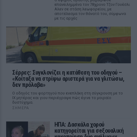
επανειλημμένα τον 78χρονο Τζον Γουέσλι
Αλεν σε στάση λεωφορείου, με
αποτέλεσμα τον θάνατό του, σύμφωνα
με τις αρχές
Σέρρες: Συγκλονίζει η κατάθεση του οδηγού –
«Κοίταξα να στρίψω αριστερά για να γλιτώσω,
δεν πρόλαβα»
Ο οδηγός του φορτηγού που ενεπλάκη στη σύγκρουση με το
ΙΧ μητέρας και γιου περιέγραψε πώς έγινε το μοιραίο
δυστύχημα.
ΣΉΜΕΡΑ
ΗΠΑ: Δασκάλα χορού
κατηγορείται για σeξουαλική
κακοποίηση δύο ανήλικων