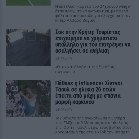
Η εκτέλεση κόρνερ του 24χρονου winger
ήταν πραγματικά εκπληκτική, με πολλά
φάλτσα και δύσκολη για έλεγχο από τον
κίπερ Αλβαρο Βαγιές
Σοκ στην Κρήτη: Τουρίστας
επιχείρησε να χρηματίσει
υπάλληλο για του επιτρέψει να
ασελγήσει σε ανήλικη
ΣΉΜΕΡΑ
«Όταν κατάλαβε τι της ζητούσε,
πάγωσε...»
Πέθανε η influencer Σίντνεϊ
Τάουλ σε ηλικία 26 ετών
έπειτα από μάχη με σπάνια
μορφή καρκίνου
ΣΉΜΕΡΑ
Τον θάνατο της ανακοίνωσε η μητέρα
της, Ελίζαμπεθ Μόροου, και ο αδελφός
της, Όστιν Τάουλ, μέσω ενός βίντεο στον
λογαριασμό της στο TikTok την Τετάρτη