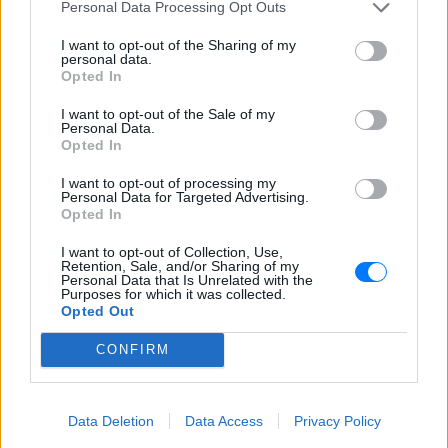
Personal Data Processing Opt Outs
I want to opt-out of the Sharing of my
personal data.
Opted In
I want to opt-out of the Sale of my
Personal Data.
Opted In
I want to opt-out of processing my
Personal Data for Targeted Advertising.
Opted In
Ακολουθήστε το E-Radio.gr στο
Google News
και μάθετε πρώτοι
τα πιο hot νέα
.
I want to opt-out of Collection, Use,
Retention, Sale, and/or Sharing of my
Personal Data that Is Unrelated with the
Εσύ μπήκες στο E-Daily.gr; Τα νέα της ημέρας
Purposes for which it was collected.
Opted Out
και ότι σου κάνει κλικ!
CONFIRM
Ακολουθήστε το E-Radio.gr και στο Instagram
ΔΙΑΦΗΜΙΣΗ
Data Deletion
Data Access
Privacy Policy