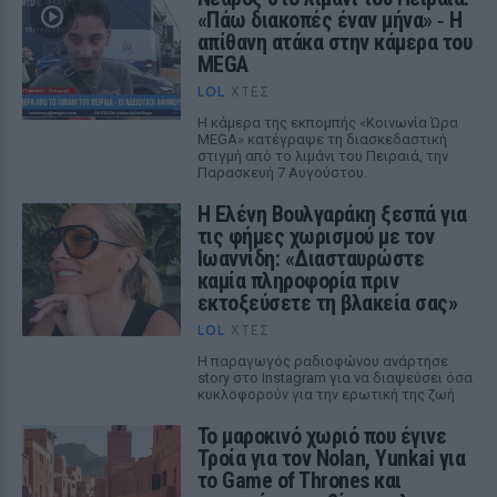
«Πάω διακοπές έναν μήνα» ‑ Η
απίθανη ατάκα στην κάμερα του
MEGA
LOL
ΧΤΕΣ
Η κάμερα της εκπομπής «Κοινωνία Ώρα
MEGA» κατέγραψε τη διασκεδαστική
στιγμή από το λιμάνι του Πειραιά, την
Παρασκευή 7 Αυγούστου.
Η Ελένη Βουλγαράκη ξεσπά για
τις φήμες χωρισμού με τον
Ιωαννίδη: «Διασταυρώστε
καμία πληροφορία πριν
εκτοξεύσετε τη βλακεία σας»
LOL
ΧΤΕΣ
Η παραγωγός ραδιοφώνου ανάρτησε
story στο Instagram για να διαψεύσει όσα
κυκλοφορούν για την ερωτική της ζωή
Το μαροκινό χωριό που έγινε
Τροία για τον Nolan, Yunkai για
το Game of Thrones και