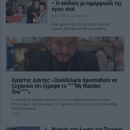
– Η απίθανη μεταμόρφωσή της
έγινε viral
LOL
ΠΡΙΝ 10 ΏΡΕΣ
Ενώ φρόντιζε όλους τους άλλους...
κανείς δεν φρόντισε για εκείνη
LOL
Χρήστος Δάντης: «Συνάδελφοι προσπαθούν να
ξεχάσουν ότι έγραψα το """"My Number
One""""»
Ο συνθέτης μίλησε ανοιχτά για την αχαριστία που βιώνει
στον χώρο της μουσικής, 22 χρόνια μετά τη νίκη της Ελλάδας
στη Eurovision.
ΧΤΕΣ
Νεαρός στο λιμάνι του Πειραιά: