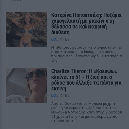
Κατερίνα Παπουτσάκη: Ποζάρει
χαμογελαστή με μπικίνι στη
θάλασσα σε καλοκαιρινή
διάθεση
LOL
ΧΤΕΣ
Η ηθοποιός μοιράστηκε στιγμές από την
παραλία μέσα από Instagram stories,
ποζάροντας μέσα στο νερό με τα αγόρια
της
Charlize Theron: Η «Καλυψώ»
κλείνει τα 51 ‑ H ζωή και ο
ρόλος που άλλαξε τα πάντα για
εκείνη
LOL
ΧΤΕΣ
Από το Όσκαρ για το Monster μέχρι τη
μυθική Καλυψώ στην «Οδύσσεια» του
Νόλαν - η Νοτιοαφρικανή σταρ γιορτάζει
51 χρόνια ζωής και μια καριέρα χωρίς
στερεότυπα.