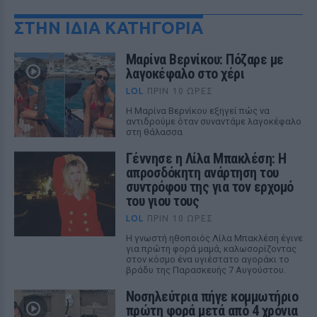
ΣΤΗΝ ΙΔΙΑ ΚΑΤΗΓΟΡΙΑ
Μαρίνα Βερνίκου: Πόζαρε με
λαγοκέφαλο στο χέρι
LOL
ΠΡΙΝ 10 ΏΡΕΣ
Η Μαρίνα Βερνίκου εξηγεί πώς να
αντιδρούμε όταν συναντάμε λαγοκέφαλο
στη θάλασσα
Γέννησε η Λίλα Μπακλέση: Η
απροσδόκητη ανάρτηση του
συντρόφου της για τον ερχομό
του γιου τους
LOL
ΠΡΙΝ 10 ΏΡΕΣ
Η γνωστή ηθοποιός Λίλα Μπακλέση έγινε
για πρώτη φορά μαμά, καλωσορίζοντας
στον κόσμο ένα υγιέστατο αγοράκι το
βράδυ της Παρασκευής 7 Αυγούστου.
Νοσηλεύτρια πήγε κομμωτήριο
πρώτη φορά μετά από 4 χρόνια