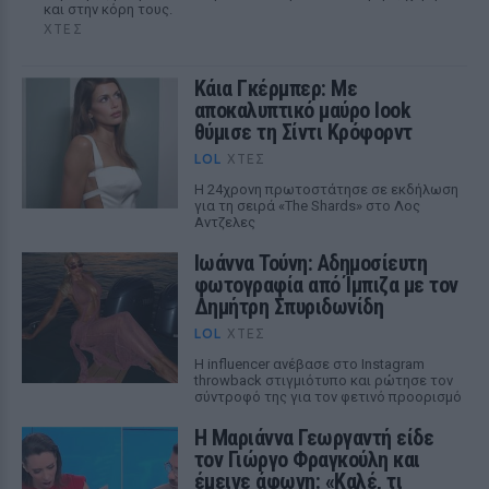
και στην κόρη τους.
ΧΤΕΣ
Κάια Γκέρμπερ: Με
αποκαλυπτικό μαύρο look
θύμισε τη Σίντι Κρόφορντ
LOL
ΧΤΕΣ
Η 24χρονη πρωτοστάτησε σε εκδήλωση
για τη σειρά «The Shards» στο Λος
Αντζελες
Ιωάννα Τούνη: Αδημοσίευτη
φωτογραφία από Ίμπιζα με τον
Δημήτρη Σπυριδωνίδη
LOL
ΧΤΕΣ
Η influencer ανέβασε στο Instagram
throwback στιγμιότυπο και ρώτησε τον
σύντροφό της για τον φετινό προορισμό
Η Μαριάννα Γεωργαντή είδε
τον Γιώργο Φραγκούλη και
έμεινε άφωνη: «Καλέ, τι