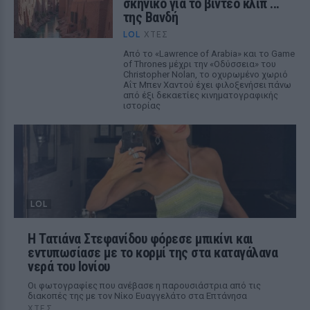
σκηνικό για το βίντεο κλιπ ...
της Βανδή
LOL
ΧΤΕΣ
Από το «Lawrence of Arabia» και το Game
of Thrones μέχρι την «Οδύσσεια» του
Christopher Nolan, το οχυρωμένο χωριό
Αΐτ Μπεν Χαντού έχει φιλοξενήσει πάνω
από έξι δεκαετίες κινηματογραφικής
ιστορίας
LOL
Η Τατιάνα Στεφανίδου φόρεσε μπικίνι και
εντυπωσίασε με το κορμί της στα καταγάλανα
νερά του Ιονίου
Οι φωτογραφίες που ανέβασε η παρουσιάστρια από τις
διακοπές της με τον Νίκο Ευαγγελάτο στα Επτάνησα
ΧΤΕΣ