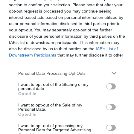
section to confirm your selection. Please note that after your
Ατύχημα για τον Ιβάν Σβιτάιλο
opt-out request is processed you may continue seeing
στην Κέρκυρα: «Θα σηκωθώ πιο
interest-based ads based on personal information utilized by
δυνατός»
us or personal information disclosed to third parties prior to
ΧΤΕΣ
your opt-out. You may separately opt-out of the further
disclosure of your personal information by third parties on the
Ο ηθοποιός και χορευτής μοιράστηκε
στο Instagram μια φωτογραφία από
IAB’s list of downstream participants. This information may
πρόσφατη εξέτασή του, με ένα μήνυμα
also be disclosed by us to third parties on the
IAB’s List of
θάρρους
Downstream Participants
that may further disclose it to other
third parties.
Personal Data Processing Opt Outs
I want to opt-out of the Sharing of my
personal data.
Opted In
I want to opt-out of the Sale of my
Personal Data.
Opted In
Φοβερή ιστορία στον ΟΦΗ: Ένας κάτοχος
εισιτηρίου διαρκείας είναι μόλις 2 μηνών
I want to opt-out of processing my
Personal Data for Targeted Advertising.
Οπαδός από κούνια κυριολεκτικά στον ΟΦΗ