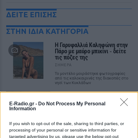
ΔΕΙΤΕ ΕΠΙΣΗΣ
ΣΤΗΝ ΙΔΙΑ ΚΑΤΗΓΟΡΙΑ
Η Γαρυφαλλιά Καληφώνη στην
Πάρο με μαύρο μπικίνι ‑ δείτε
τις πόζες της
ΣΉΜΕΡΑ
Το μοντέλο μοιράστηκε φωτογραφίες
από τις καλοκαιρινές της διακοπές στο
νησί των Κυκλάδων
Ιωάννα Τούνη: «Έβγαλα όλο το
βράδυ στο νοσοκομείο με ορούς
E-Radio.gr -
Do Not Process My Personal
και αντιβιώσεις»
Information
ΣΉΜΕΡΑ
Η επιχειρηματίας έπαθε τροφική
If you wish to opt-out of the sale, sharing to third parties, or
δηλητηρίαση και μοιράστηκε με τους
processing of your personal or sensitive information for
followers της στο Instagram τις δύσκολες
targeted advertising by us, please use the below opt-out
ώρες που πέρασε.