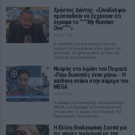
Χρήστος Δάντης: «Συνάδελφοι
προσπαθούν να ξεχάσουν ότι
έγραψα το """"My Number
One""""»
ΠΡΟΧΤΈΣ
Ο συνθέτης μίλησε ανοιχτά για την
αχαριστία που βιώνει στον χώρο της
μουσικής, 22 χρόνια μετά τη νίκη της
Ελλάδας στη Eurovision.
Νεαρός στο λιμάνι του Πειραιά:
«Πάω διακοπές έναν μήνα» ‑ Η
απίθανη ατάκα στην κάμερα του
MEGA
ΠΡΟΧΤΈΣ
Η κάμερα της εκπομπής «Κοινωνία Ώρα
MEGA» κατέγραψε τη διασκεδαστική
στιγμή από το λιμάνι του Πειραιά, την
Παρασκευή 7 Αυγούστου.
Η Ελένη Βουλγαράκη ξεσπά για
τις φήμες χωρισμού με τον