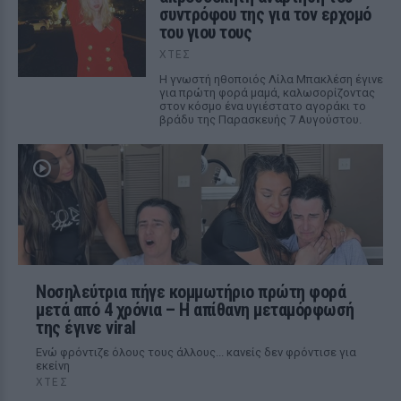
συντρόφου της για τον ερχομό
του γιου τους
ΧΤΕΣ
Η γνωστή ηθοποιός Λίλα Μπακλέση έγινε
για πρώτη φορά μαμά, καλωσορίζοντας
στον κόσμο ένα υγιέστατο αγοράκι το
βράδυ της Παρασκευής 7 Αυγούστου.
Νοσηλεύτρια πήγε κομμωτήριο πρώτη φορά
μετά από 4 χρόνια – Η απίθανη μεταμόρφωσή
της έγινε viral
Ενώ φρόντιζε όλους τους άλλους... κανείς δεν φρόντισε για
εκείνη
ΧΤΕΣ