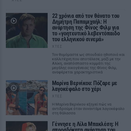
22 χρόνια από τον θάνατο του
Δημήτρη Παπαμιχαήλ: Η
ανάρτηση της Φίνος Φιλμ για
το «γοητευτικό λεβεντόπαιδο
του ελληνικού σινεμά»
ΧΤΕΣ
Τον θυμόμαστε ως σπουδαίο ηθοποιό και
καλλιτέχνη που αποτέλεσε, μαζί με την
Αλίκη, αναπόσπαστο κομμάτι της
μεγάλης οικογένειας της Φίνος Φιλμ,
αναφέρεται χαρακτηριστικά
Μαρίνα Βερνίκου: Πόζαρε με
λαγοκέφαλο στο χέρι
ΧΤΕΣ
Η Μαρίνα Βερνίκου εξηγεί πώς να
αντιδρούμε όταν συναντάμε λαγοκέφαλο
στη θάλασσα
Γέννησε η Λίλα Μπακλέση: Η
απροσδόκητη ανάρτηση του