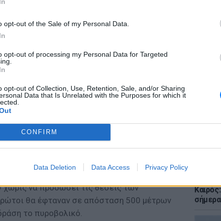
In
o opt-out of the Sale of my Personal Data.
In
έγκυρης προειδοποίησης και δυο
to opt-out of processing my Personal Data for Targeted
το είχαν βάλει στο μάτι γιατί το
LIFESTY
ing.
ν επιχείρηση που θα έκαναν στην Οκινάβα. Η
22 χρό
In
Παπαμι
ήκε στον ναύαρχο Τσέστερ Νίμιτζ, με τον
για το
o opt-out of Collection, Use, Retention, Sale, and/or Sharing
ρ να διαφωνεί.
ersonal Data that Is Unrelated with the Purposes for which it
ελληνι
lected.
Out
σί 22.000 στρατιώτες και βαρύ πυροβολικό.
ύ σε ένα δίκτυο με σπηλιές και υπόγειες
CONFIRM
προφυλάσσονταν από τα εκτεταμένα πυρά των
Data Deletion
Data Access
Privacy Policy
Κουριμπαγιάσι σκόπευε να αφήσει τους
ΕΙΔΗΣΕΙ
 χωρίς να προδώσει τις θέσεις των
Καιρός:
σήμερα
πρώτοι θα έφταναν σε απόσταση 500 μέτρων
δράση το πυροβολικό.