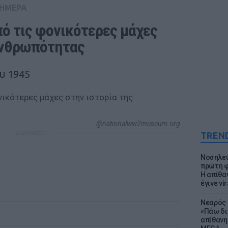
ΣΗΜΕΡΑ
ό τις φονικότερες μάχες 
ανθρωπότητας
υ 1945
@nationalww2museum.org
ΔΙΑΦΗΜΙΣΗ
TREN
Νοσηλεύ
πρώτη φ
Η απίθα
έγινε vir
Νεαρός 
«Πάω δι
απίθανη