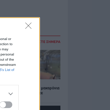
sonal or
ΔΙΑΒΑΣΤΕ ΣΗΜΕΡΑ
ection to
ou may
 personal
out of the
 downstream
B’s List of
LE
ύκλιν Μπέκαμ έβρασε μακαρόνια
ασσινό νερό και δέχτηκε
το τρολάρισμα online