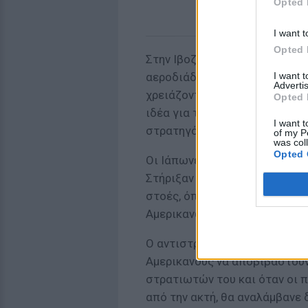
Opted 
I want t
Opted 
Στην Ιβοζίμα υπήρχε ραντάρ 
I want 
αεροδιάδρομοι. Οι Αμερικανοί 
Advertis
χρειάζονταν ως γέφυρα για τη
Opted 
ιδέα για την κατάληψή της αν
I want t
στρατηγό Ντάγκλας ΜακΆρθου
of my P
was col
Opted 
Οι Ιάπωνες μετέφεραν στο νη
Στήριξαν την άμυνα του νησιο
στοές, όπου οι στρατιώτες 
Αμερικανών.
Ο αντιστράτηγος Τανταμίτσι 
Αμερικανούς να αποβιβαστούν
στρατιωτών του και όταν οι 
από την ακτή, θα αναλάμβανε 