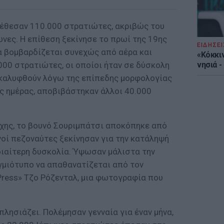
διέθεσαν 110.000 στρατιώτες, ακριβώς του
νες. Η επίθεση ξεκίνησε το πρωί της 19ης
ΕΙΔΗΣΕΙ
να βομβαρδίζεται συνεχώς από αέρα και
«Κόκκι
00 στρατιώτες, οι οποίοι ήταν σε δύσκολη
νησιά 
 καλυφθούν λόγω της επίπεδης μορφολογίας
ης ημέρας, αποβιβάστηκαν άλλοι 40.000
χης, το βουνό Σουριμπάτσι αποκόπηκε από
νοί πεζοναύτες ξεκίνησαν για την κατάληψή
διαίτερη δυσκολία. Ύψωσαν μάλιστα την
ιγμιότυπο να απαθανατίζεται από τον
ress» Τζο Ρόζενταλ, μια φωτογραφία που
πλησιάζει. Πολέμησαν γενναία για έναν μήνα,