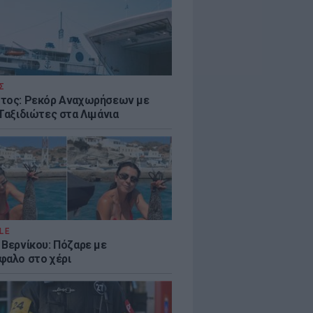
Σ
τος: Ρεκόρ Αναχωρήσεων με
Ταξιδιώτες στα Λιμάνια
LE
 Βερνίκου: Πόζαρε με
φαλο στο χέρι