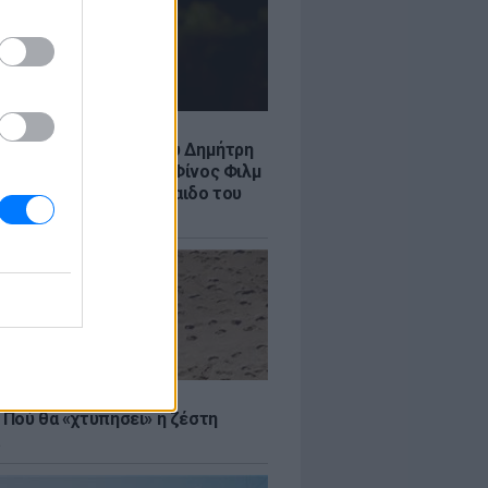
LE
νια από τον θάνατο του Δημήτρη
χαήλ: Η ανάρτηση της Φίνος Φιλμ
 «γοητευτικό λεβεντόπαιδο του
κού σινεμά»
Σ
 Πού θα «χτυπήσει» η ζέστη