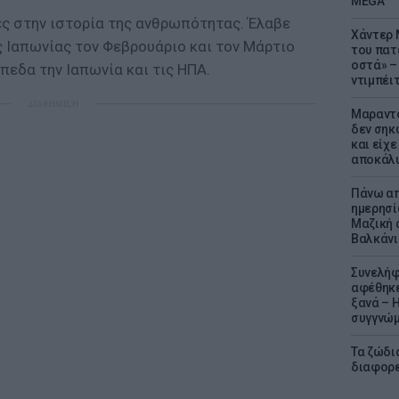
MEGA
ες στην ιστορία της ανθρωπότητας. Έλαβε
Χάντερ 
ς Ιαπωνίας τον Φεβρουάριο και τον Μάρτιο
του πατ
οστά» – 
πεδα την Ιαπωνία και τις ΗΠΑ.
ντιμπέι
ΔΙΑΦΗΜΙΣΗ
Μαραντό
δεν σηκ
και είχε
αποκάλυ
Πάνω απ
ημερησί
Μαζική 
Βαλκάνι
Συνελήφ
αφέθηκε
ξανά – 
συγγνώ
Τα ζώδια
διαφορ