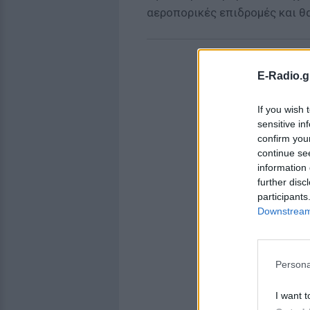
αεροπορικές επιδρομές και θ
E-Radio.g
If you wish 
sensitive in
confirm you
continue se
information 
further disc
participants
Downstream 
Persona
I want t