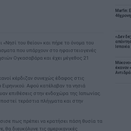
Marfin: 
46χρονη
«Δεν δε
απάντησ
ι «Νησί του θείου» και πήρε το όνομα του
Ισπανία
άσματα που υπάρχουν στο ηφαιστειογενές
νησιών Ογκασαβάρα και έχει μέγεθος 21
Μύκονος
έκαναν «
Αντιδρά
ικανοί κέρδιζαν συνεχώς έδαφος στις
 Ειρηνικού. Αφού κατέλαβαν τα νησιά
υαν επιθέσεις στην ενδοχώρα της Ιαπωνίας.
υποστεί τεράστια πλήγματα και στην
σισε πως πρέπει να κρατήσει πάση θυσία τα
ε, θα διευκόλυνε τις αμερικανικές