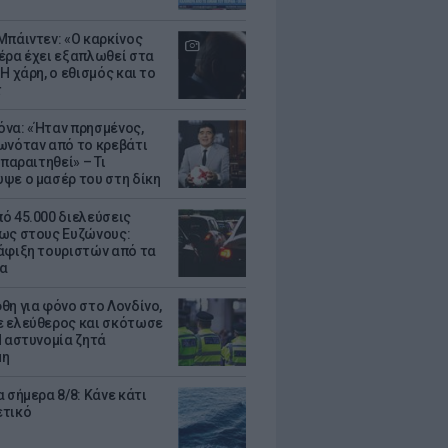
Μπάιντεν: «Ο καρκίνος
έρα έχει εξαπλωθεί στα
Η χάρη, ο εθισμός και το
τ
να: «Ήταν πρησμένος,
ωνόταν από το κρεβάτι
 παραιτηθεί» – Τι
ψε ο μασέρ του στη δίκη
ό 45.000 διελεύσεις
ως στους Ευζώνους:
άφιξη τουριστών από τα
α
θη για φόνο στο Λονδίνο,
 ελεύθερος και σκότωσε
Η αστυνομία ζητά
μη
 σήμερα 8/8: Κάνε κάτι
ετικό