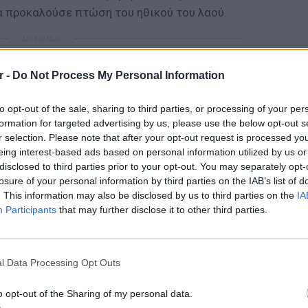
α προκαλούσε πτώση του ηθικού του λαού.
ΔΙΑΦΗΜΙΣΗ
r -
Do Not Process My Personal Information
to opt-out of the sale, sharing to third parties, or processing of your per
formation for targeted advertising by us, please use the below opt-out s
r selection. Please note that after your opt-out request is processed y
eing interest-based ads based on personal information utilized by us or
disclosed to third parties prior to your opt-out. You may separately opt-
losure of your personal information by third parties on the IAB’s list of
. This information may also be disclosed by us to third parties on the
IA
Participants
that may further disclose it to other third parties.
LIFESTY
Ο Μπρο
με θαλ
l Data Processing Opt Outs
ανελέη
o opt-out of the Sharing of my personal data.