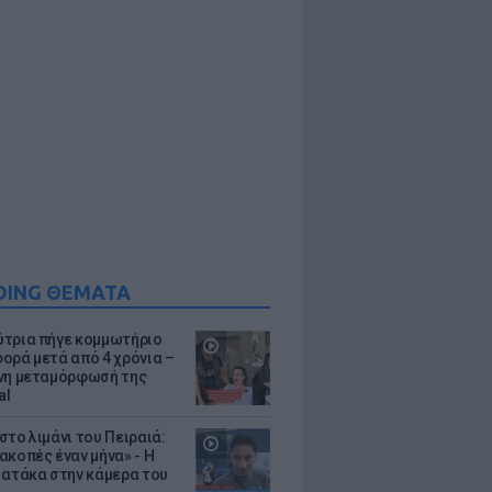
DING ΘΕΜΑΤΑ
τρια πήγε κομμωτήριο
ορά μετά από 4 χρόνια –
νη μεταμόρφωσή της
al
στο λιμάνι του Πειραιά:
ακοπές έναν μήνα» - Η
 ατάκα στην κάμερα του