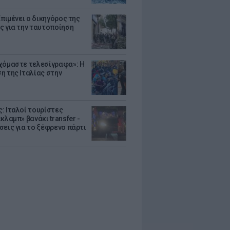
Επιμένει ο δικηγόρος της
ς για την ταυτοποίηση
χόμαστε τελεσίγραφα»: Η
η της Ιταλίας στην
: Ιταλοί τουρίστες
κλαμπ» βανάκι transfer -
σεις για το ξέφρενο πάρτι