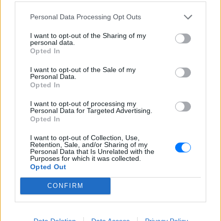
χτύπησε τον αδελφό του για το
πρωινό
Personal Data Processing Opt Outs
ΣΉΜΕΡΑ
I want to opt-out of the Sharing of my
Τα προβλήματα ξεκίνησαν μετά την
personal data.
επιστροφή του από τον στρατό
Opted In
I want to opt-out of the Sale of my
Personal Data.
Opted In
I want to opt-out of processing my
Personal Data for Targeted Advertising.
Opted In
Βίντεο: Υποψήφιος Δημοκρατικών στη Χαβάη
I want to opt-out of Collection, Use,
βρίζει γυναίκες σε παραλία και τρώει ξύλο
Retention, Sale, and/or Sharing of my
Personal Data that Is Unrelated with the
Purposes for which it was collected.
Οι Αρχές συνέλαβαν τον Κίριλ Μπάσιν, υποψήφιο των
Opted Out
Δημοκρατικών για το Κογκρέσο στη Χαβάη, μετά από
επεισόδιο σε κατάμεστη παραλία όπου φέρεται να απείλησε
λουόμενους και να εμπλάκηκε σε βίαιη συμπλοκή
CONFIRM
ΣΉΜΕΡΑ
Εντοπίστηκε σήραγγα 40
Data Deletion
Data Access
Privacy Policy