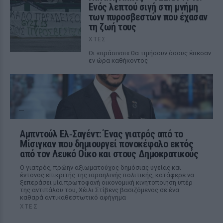
Ενός λεπτού σιγή στη μνήμη
των πυροσβεστών που έχασαν
τη ζωή τους
ΧΤΕΣ
Οι «πράσινοι« θα τιμήσουν όσους έπεσαν
εν ώρα καθήκοντος
Αμπντούλ Ελ‑Σαγέντ: Ένας γιατρός από το
Μίσιγκαν που δημιουργεί πονοκέφαλο εκτός
από τον Λευκό Οίκο και στους Δημοκρατικούς
Ο γιατρός, πρώην αξιωματούχος δημόσιας υγείας και
έντονος επικριτής της ισραηλινής πολιτικής, κατάφερε να
ξεπεράσει μία πρωτοφανή οικονομική κινητοποίηση υπέρ
της αντιπάλου του, Χέιλι Στίβενς βασιζόμενος σε ένα
καθαρά αντικαθεστωτικό αφήγημα
ΧΤΕΣ