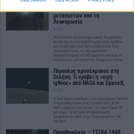
μέτρων στη Λιθουανία για τη
διέλευση παράνομων
μεταναστών από τη
Λευκορωσία
ΧΤΕΣ
Λιθουανοί συνοριοφύλακες δέχθηκαν
επίθεση σε μία περίπτωση από ομάδα
μεταναστών που αντιστέκονταν στη
σύλληψή τους, οι αξιωματικοί
αναγκάστηκαν να υποχωρήσουν και οι
παράνομοι μετανάστες διέφυγαν πίσω
Πύραυλος προσέκρουσε στη
Σελήνη: Τι κρύβει η «σιγή
ιχθύος» από NASA και SpaceX;
ΧΤΕΣ
Ο δεύτερος βαθμός του πυραύλου Falcon
9 προσέκρουσε στη Σελήνη στις 6:35
GMT, αφήνοντας πίσω του κρατήρα 18
μέτρων - η οπτική επιβεβαίωση
αναμένεται από τους δορυφόρους σε
τροχιά
Παναθηναϊκός – ΤΣΣΚΑ 1948: