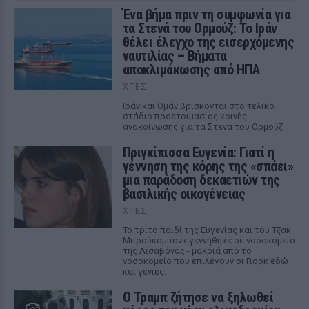
Ένα βήμα πριν τη συμφωνία για
τα Στενά του Ορμούζ: Το Ιράν
θέλει έλεγχο της εισερχόμενης
ναυτιλίας – Βήματα
αποκλιμάκωσης από ΗΠΑ
ΧΤΕΣ
Ιράν και Ομάν βρίσκονται στο τελικό
στάδιο προετοιμασίας κοινής
ανακοίνωσης για τα Στενά του Ορμούζ
Πριγκίπισσα Ευγενία: Γιατί η
γέννηση της κόρης της «σπάει»
μια παράδοση δεκαετιών της
βασιλικής οικογένειας
ΧΤΕΣ
Το τρίτο παιδί της Ευγενίας και του Τζακ
Μπρούκσμπανκ γεννήθηκε σε νοσοκομείο
της Λισαβόνας - μακριά από το
νοσοκομείο που επιλέγουν οι Γιορκ εδώ
και γενιές.
Ο Τραμπ ζήτησε να ξηλωθεί