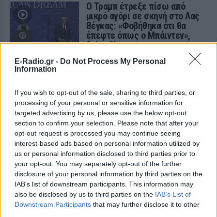
Ο Τραμπ έτρεξε πίσω από
μικρό αγόρι σε σκηνή στο Λας
Βέγκας: «Φοβήθηκα ότι θα
έπεφτε όπως ο Μπάιντεν»,
δείτε βίντεο
ΣΉΜΕΡΑ
E-Radio.gr -
Do Not Process My Personal
Information
Μια από τις επικότερες τούμπες του Τζο
Μπάιντεν ήταν στη σκηνή εκδήλωση της
αμερικανικής Σχολής Ικάρων
If you wish to opt-out of the sale, sharing to third parties, or
Μυστράς: «Δεν ήταν οικονομικό
processing of your personal or sensitive information for
το κίνητρο» υποστηρίζει ο
targeted advertising by us, please use the below opt-out
συνήγορος του 55χρονου που
section to confirm your selection. Please note that after your
είχε τη σορό του πατέρα του σε
opt-out request is processed you may continue seeing
καταψύκτη
interest-based ads based on personal information utilized by
us or personal information disclosed to third parties prior to
ΣΉΜΕΡΑ
your opt-out. You may separately opt-out of the further
Ο ίδιος δήλωσε ότι ο πελάτης του είχε
disclosure of your personal information by third parties on the
μια εξαιρετικά έντονη συναισθηματική
εξάρτηση από τους γονείς του
IAB’s list of downstream participants. This information may
also be disclosed by us to third parties on the
IAB’s List of
Βόλος: 26χρονος απείλησε να
Downstream Participants
that may further disclose it to other
σφάξει τη μητέρα του και
third parties.