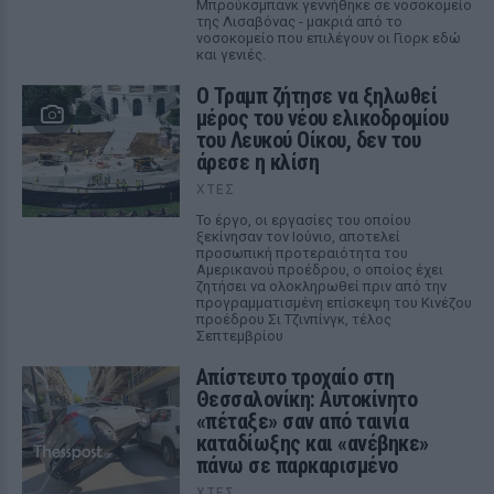
Μπρούκσμπανκ γεννήθηκε σε νοσοκομείο
της Λισαβόνας - μακριά από το
νοσοκομείο που επιλέγουν οι Γιορκ εδώ
και γενιές.
Ο Τραμπ ζήτησε να ξηλωθεί
μέρος του νέου ελικοδρομίου
του Λευκού Οίκου, δεν του
άρεσε η κλίση
ΧΤΕΣ
Το έργο, οι εργασίες του οποίου
ξεκίνησαν τον Ιούνιο, αποτελεί
προσωπική προτεραιότητα του
Αμερικανού προέδρου, ο οποίος έχει
ζητήσει να ολοκληρωθεί πριν από την
προγραμματισμένη επίσκεψη του Κινέζου
προέδρου Σι Τζινπίνγκ, τέλος
Σεπτεμβρίου
Απίστευτο τροχαίο στη
Θεσσαλονίκη: Αυτοκίνητο
«πέταξε» σαν από ταινία
καταδίωξης και «ανέβηκε»
πάνω σε παρκαρισμένο
ΧΤΕΣ