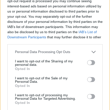
opt-out request is processed you may continue seeing
interest-based ads based on personal information utilized by
Βόλος: 26χρονος απείλησε να
σφάξει τη μητέρα του και
us or personal information disclosed to third parties prior to
χτύπησε τον αδελφό του για το
your opt-out. You may separately opt-out of the further
πρωινό
disclosure of your personal information by third parties on the
IAB’s list of downstream participants. This information may
ΠΡΙΝ 8 ΏΡΕΣ
also be disclosed by us to third parties on the
IAB’s List of
Τα προβλήματα ξεκίνησαν μετά την
Downstream Participants
that may further disclose it to other
επιστροφή του από τον στρατό
third parties.
Βίντεο: Υποψήφιος
Δημοκρατικών στη Χαβάη
Personal Data Processing Opt Outs
βρίζει γυναίκες σε παραλία και
I want to opt-out of the Sharing of my
τρώει ξύλο
personal data.
Opted In
ΠΡΙΝ 8 ΏΡΕΣ
Οι Αρχές συνέλαβαν τον Κίριλ Μπάσιν,
I want to opt-out of the Sale of my
υποψήφιο των Δημοκρατικών για το
Personal Data.
Κογκρέσο στη Χαβάη, μετά από
Opted In
επεισόδιο σε κατάμεστη παραλία όπου
φέρεται να απείλησε λουόμενους και να
εμπλάκηκε σε βίαιη συμπλοκή
I want to opt-out of processing my
Personal Data for Targeted Advertising.
Opted In