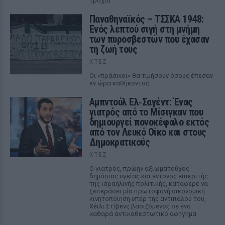
τροχιά
Παναθηναϊκός – ΤΣΣΚΑ 1948:
Ενός λεπτού σιγή στη μνήμη
των πυροσβεστών που έχασαν
τη ζωή τους
ΧΤΕΣ
Οι «πράσινοι« θα τιμήσουν όσους έπεσαν
εν ώρα καθήκοντος
Αμπντούλ Ελ‑Σαγέντ: Ένας
γιατρός από το Μίσιγκαν που
δημιουργεί πονοκέφαλο εκτός
από τον Λευκό Οίκο και στους
Δημοκρατικούς
ΧΤΕΣ
Ο γιατρός, πρώην αξιωματούχος
δημόσιας υγείας και έντονος επικριτής
της ισραηλινής πολιτικής, κατάφερε να
ξεπεράσει μία πρωτοφανή οικονομική
κινητοποίηση υπέρ της αντιπάλου του,
Χέιλι Στίβενς βασιζόμενος σε ένα
καθαρά αντικαθεστωτικό αφήγημα