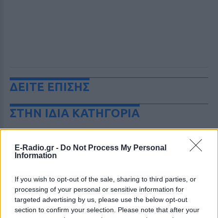
ΔΕΙΤΕ ΕΠΙΣΗΣ
ΣΤΗΝ ΙΔΙΑ ΚΑΤΗΓΟΡΙΑ
Μυστράς: «Δεν ήταν οικονομικό
το κίνητρο» υποστηρίζει ο
E-Radio.gr -
Do Not Process My Personal
συνήγορος του 55χρονου που
Information
είχε τη σορό του πατέρα του σε
καταψύκτη
If you wish to opt-out of the sale, sharing to third parties, or
ΠΡΙΝ 8 ΏΡΕΣ
processing of your personal or sensitive information for
targeted advertising by us, please use the below opt-out
Ο ίδιος δήλωσε ότι ο πελάτης του είχε
μια εξαιρετικά έντονη συναισθηματική
section to confirm your selection. Please note that after your
εξάρτηση από τους γονείς του