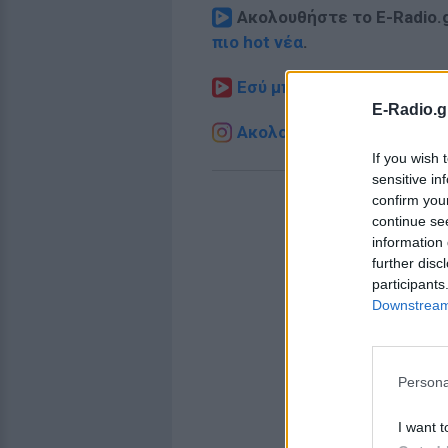
Ακολουθήστε το E-Radio.
πιο hot νέα
.
Εσύ μπήκες στο E-Daily.gr
E-Radio.g
Ακολουθήστε το E-Radio.g
If you wish 
sensitive in
confirm you
continue se
information 
further disc
participants
Downstream 
Persona
I want t