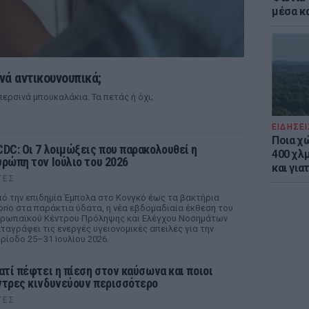
μέσα κ
νά αντικουνουπικά;
ερσινά μπουκαλάκια. Τα πετάς ή όχι;
ΕΙΔΗΣΕΙ
Ποια χ
CDC: Οι 7 λοιμώξεις που παρακολουθεί η
400 χλμ
υρώπη τον Ιούλιο του 2026
και για
ΤΕΣ
ό την επιδημία Έμπολα στο Κονγκό έως τα βακτήρια
brio στα παράκτια ύδατα, η νέα εβδομαδιαία έκθεση του
ρωπαϊκού Κέντρου Πρόληψης και Ελέγχου Νοσημάτων
ταγράφει τις ενεργές υγειονομικές απειλές για την
ρίοδο 25–31 Ιουλίου 2026.
ιατί πέφτει η πίεση στον καύσωνα και ποιοι
ντρες κινδυνεύουν περισσότερο
ΤΕΣ