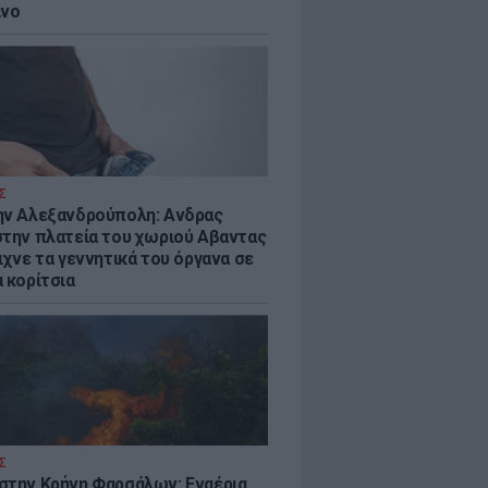
ίνο
Σ
ην Αλεξανδρούπολη: Ανδρας
στην πλατεία του χωριού Αβαντας
ιχνε τα γεννητικά του όργανα σε
 κορίτσια
Σ
στην Κρήνη Φαρσάλων: Εναέρια