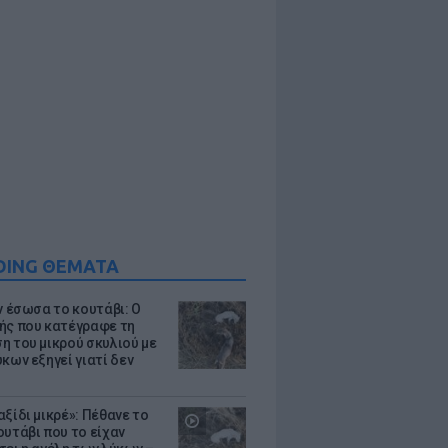
DING ΘΕΜΑΤΑ
ν έσωσα το κουτάβι: Ο
ής που κατέγραφε τη
η του μικρού σκυλιού με
κων εξηγεί γιατί δεν
ξίδι μικρέ»: Πέθανε το
ουτάβι που το είχαν