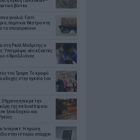
σει η αγέλη των λύκων –
ακτικό βίντεο
πνα γυαλιά: Γιατί
ρια, παμπ και θέατρα στη
α τα απαγορεύουν
τα στη Ρεάλ Μαδρίτης ο
υς: Υπογράφει νέο εξαετές
ιο ο Βραζιλιάνος
τός του Τραμπ: Το κρυφό
διαδοχής στην ηγεσία του
 39χρονη ήπιε με την
κόρη της σε boat trip και
σε ξενοδοχείο και
Υγείας
ια Ίντερνετ: Η πρώτη
ίδα στην ιστορία υπάρχει