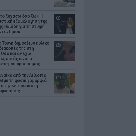
 το ξεχάσω όσο ζω»: Η
ιστική εξομολόγηση της
ς Ηλιάδη για τη στιγμή
 τον Ιησού
α Τούνη δημοσίευσε υλικό
 διακοπές της στη
 Όσο και αν έχω
ι, αυτός είναι ο
νος μου προορισμός
υναίκα από την Αιθιοπία
ral με τη φυσική ομορφιά
ίτε την εντυπωσιακή
ρφωσή της