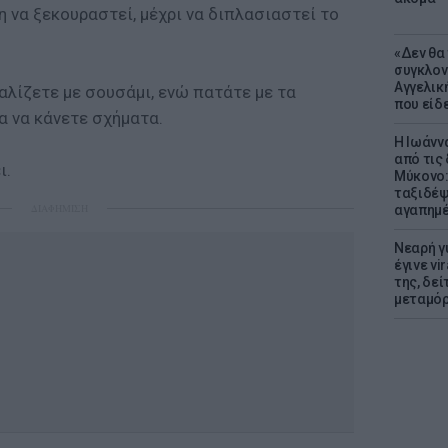
 να ξεκουραστεί, μέχρι να διπλασιαστεί το
«Δεν θα
συγκλον
Αγγελική
αλίζετε με σουσάμι, ενώ πατάτε με τα
που είδε
α να κάνετε σχήματα.
Η Ιωάνν
από τις
ι.
Μύκονο:
ταξιδέψε
ΔΙΑΦΗΜΙΣΗ
αγαπημέ
Νεαρή γ
έγινε vi
της, δε
μεταμό