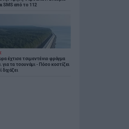
αι SMS από το 112
Σ
ώρα έχτισε τσιμεντένιο φράγμα
. για τα τσουνάμι - Πόσο κοστίζει
τί διχάζει