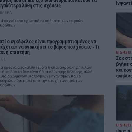
 λόγος που οι πιο έξυπνοι άνθρωποι κάνουν τα
Ινφαντ
εγαλύτερα λάθη στις σχέσεις
ΉΜΕΡΑ
 4 συχνότερα ερωτικά ατοπήματα των ευφυών
νθρώπων
ιατί ο εγκέφαλος είναι προγραμματισμένος να
μάχεται» να ανακτήσει το βάρος που χάσατε ‑ Τι
έει η επιστήμη
ΕΙΔΗΣΕΙ
Σοκ στ
ΤΕΣ
βγήκε 
α έρευνα αποκαλύπτει ότι η επαναπρόσληψη κιλών
και έδε
τά τη δίαιτα δεν είναι θέμα αδύναμης θέλησης, αλλά
ανηλίκα
θιά ριζωμένων βιολογικών μηχανισμών που ο
κέφαλος διατηρεί από την εποχή των πρώτων
νθρώπων.
ΕΙΔΗΣΕΙ
Φωτιά 