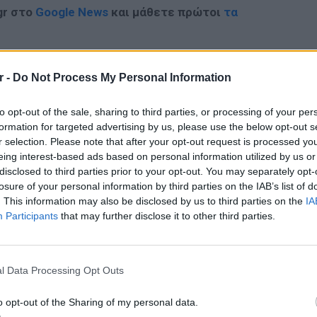
gr στο
Google News
και μάθετε πρώτοι
τα
; Τα νέα της ημέρας και ότι σου κάνει κλικ!
r -
Do Not Process My Personal Information
r και στο Instagram
to opt-out of the sale, sharing to third parties, or processing of your per
ΔΙΑΦΗΜΙΣΗ
formation for targeted advertising by us, please use the below opt-out s
r selection. Please note that after your opt-out request is processed y
eing interest-based ads based on personal information utilized by us or
disclosed to third parties prior to your opt-out. You may separately opt-
losure of your personal information by third parties on the IAB’s list of
. This information may also be disclosed by us to third parties on the
IA
Participants
that may further disclose it to other third parties.
ΕΙΔΗΣΕΙ
l Data Processing Opt Outs
Συμφων
Στην αμ
o opt-out of the Sharing of my personal data.
ευρώ