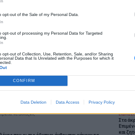
In
o opt-out of the Sale of my Personal Data.
In
to opt-out of processing my Personal Data for Targeted
ing.
In
ΕΙΔΗΣΕΙ
Θέουτα:
o opt-out of Collection, Use, Retention, Sale, and/or Sharing
γεμάτο
ersonal Data that Is Unrelated with the Purposes for which it
lected.
παραμέ
Out
ΡΙΑ
CONFIRM
ιατί γεμίζουμε σπυράκια στις διακοπές και πώς
α τα προλάβεις
Data Deletion
Data Access
Privacy Policy
ΉΜΕΡΑ
 πρέπει να αλλάξεις
ΕΙΔΗΣΕΙ
Στα άκ
Επιμέν
και ζητ