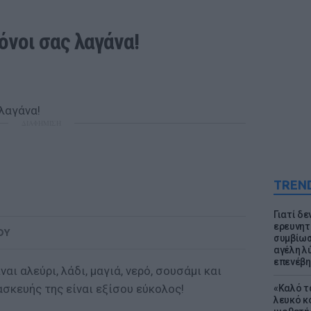
όνοι σας λαγάνα!
ΔΙΑΦΗΜΙΣΗ
TREN
Γιατί δε
ερευνητ
ΟΥ
συμβίωσ
αγέλη λύ
επενέβη
αι αλεύρι, λάδι, μαγιά, νερό, σουσάμι και
ασκευής της είναι εξίσου εύκολος!
«Καλό τα
λευκό κ