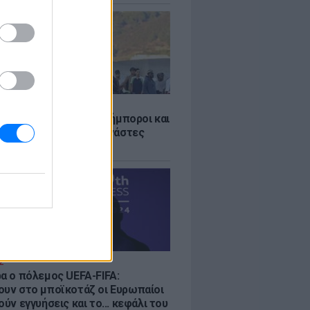
Σ
 «Οι κάτοικοι είναι ανήμποροι και
ι αγωνία» - 5.000 μετανάστες
νουν στην περιοχή
Σ
ρα ο πόλεμος UEFA-FIFA:
ουν στο μποϊκοτάζ οι Ευρωπαίοι
ούν εγγυήσεις και το... κεφάλι του