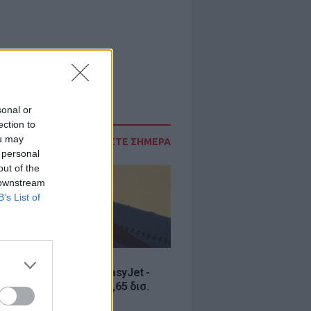
sonal or
ection to
ou may
ΔΙΑΒΑΣΤΕ ΣΗΜΕΡΑ
 personal
out of the
 downstream
B’s List of
Σ
ία εξαγοράς για την EasyJet -
ερικανική Appolo για 6,65 δισ.