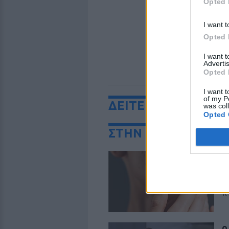
Opted 
I want t
Opted 
I want 
Advertis
Opted 
I want t
of my P
ΔΕΙΤΕ ΕΠΙΣΗΣ
was col
Opted 
ΣΤΗΝ ΙΔΙΑ ΚΑΤΗΓΟ
Γ
θ
Σ
Τι