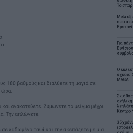
υιοθετή
Το σπαρ
Meta έξυ
εστιατό
Βρετανί
ά
Για πάν
τι
Βινίσιο
συμβόλα
Ο εκλεκ
σχέδιο 
MAGA
υς 180 βαθμούς και διαλύετε τη μαγιά σε
ή ώρα.
Σκιάθος:
ανήλικη 
ι και ανακατεύετε. Ζυμώνετε το μείγμα μέχρι
λεηλάτη
Κέντρο 
ια. Την απλώνετε.
35 χρόν
ιστοσελ
 σε λαδωμένο ταψί και την σκεπάζετε με μία
ακόμα