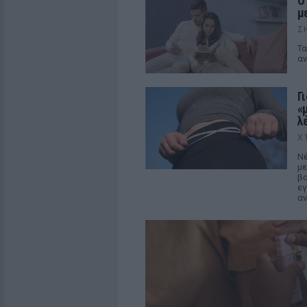
Ο
μ
Σ
Τα
α
Γ
«
λ
Χ
Νέ
με
βα
εγ
α