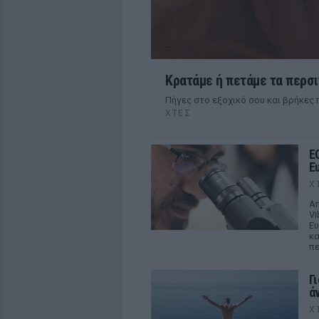
Κρατάμε ή πετάμε τα περσι
Πήγες στο εξοχικό σου και βρήκες π
ΧΤΕΣ
E
Ε
Χ
Απ
Vi
Ευ
κα
πε
Γ
ά
Χ