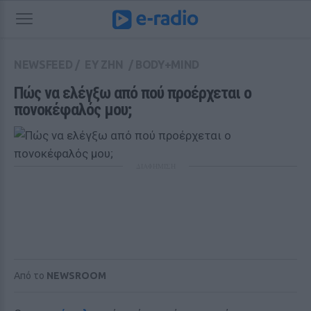
NEWSFEED
/
ΕΥ ΖΗΝ
/
BODY+MIND
Πώς να ελέγξω από πού προέρχεται ο 
πονοκέφαλός μου;
ΔΙΑΦΗΜΙΣΗ
Από το
NEWSROOM