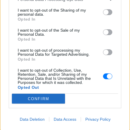
I want to opt-out of the Sharing of my
personal data.
Opted In
I want to opt-out of the Sale of my
Personal Data.
Opted In
I want to opt-out of processing my
Personal Data for Targeted Advertising.
Opted In
I want to opt-out of Collection, Use,
Retention, Sale, and/or Sharing of my
Personal Data that Is Unrelated with the
Purposes for which it was collected.
Opted Out
ΔΕΙΤΕ ΕΠΙΣΗΣ
CONFIRM
ΣΤΗΝ ΙΔΙΑ ΚΑΤΗΓΟΡΙΑ
Data Deletion
Data Access
Privacy Policy
6 φρούτα που μπορουν να
διατηρηθούν εκτός ψυγείου το