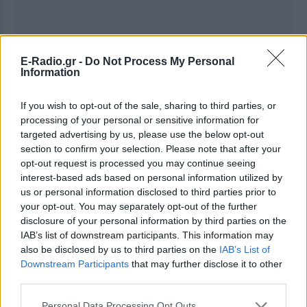
E-Radio.gr -
Do Not Process My Personal
Information
Ακολουθήστε το E-Radio.gr στο
Google News
και μάθετε πρώτοι
τα πιο hot νέα
.
If you wish to opt-out of the sale, sharing to third parties, or
processing of your personal or sensitive information for
Εσύ μπήκες στο E-Daily.gr; Τα νέα της ημέρας
targeted advertising by us, please use the below opt-out
και ότι σου κάνει κλικ!
section to confirm your selection. Please note that after your
opt-out request is processed you may continue seeing
Ακολουθήστε το E-Radio.gr και στο Instagram
interest-based ads based on personal information utilized by
us or personal information disclosed to third parties prior to
ΔΙΑΦΗΜΙΣΗ
your opt-out. You may separately opt-out of the further
disclosure of your personal information by third parties on the
IAB’s list of downstream participants. This information may
also be disclosed by us to third parties on the
IAB’s List of
Downstream Participants
that may further disclose it to other
third parties.
Personal Data Processing Opt Outs