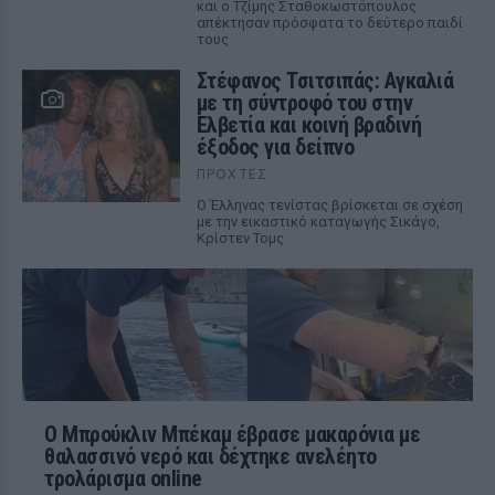
και ο Τζίμης Σταθοκωστόπουλος
απέκτησαν πρόσφατα το δεύτερο παιδί
τους
Στέφανος Τσιτσιπάς: Αγκαλιά
με τη σύντροφό του στην
Ελβετία και κοινή βραδινή
έξοδος για δείπνο
ΠΡΟΧΤΈΣ
Ο Έλληνας τενίστας βρίσκεται σε σχέση
με την εικαστικό καταγωγής Σικάγο,
Κρίστεν Τομς
Ο Μπρούκλιν Μπέκαμ έβρασε μακαρόνια με
θαλασσινό νερό και δέχτηκε ανελέητο
τρολάρισμα online