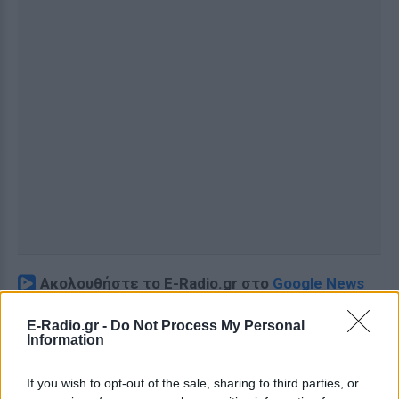
Ακολουθήστε το E-Radio.gr στο
Google News
και μάθετε πρώτοι
τα πιο hot νέα
.
E-Radio.gr -
Do Not Process My Personal
Information
Διαβάστε περισσότερα θέματα για
Μόδα
,
Ομορφιά
,
Σχέσεις
και φυσικά
Celebrities
στο νέο
If you wish to opt-out of the sale, sharing to third parties, or
Pink.gr
!