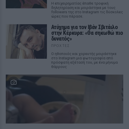
Η επιχειρηματίας έπαθε τροφική
δηλητηρίαση και μοιράστηκε με τους
followers της στο Instagram τις δύσκολες
ώρες που πέρασε.
Ατύχημα για τον Ιβάν Σβιτάιλο
στην Κέρκυρα: «Θα σηκωθώ πιο
δυνατός»
ΠΡΟΧΤΈΣ
Ο ηθοποιός και χορευτής μοιράστηκε
στο Instagram μια φωτογραφία από
πρόσφατη εξέτασή του, με ένα μήνυμα
θάρρους