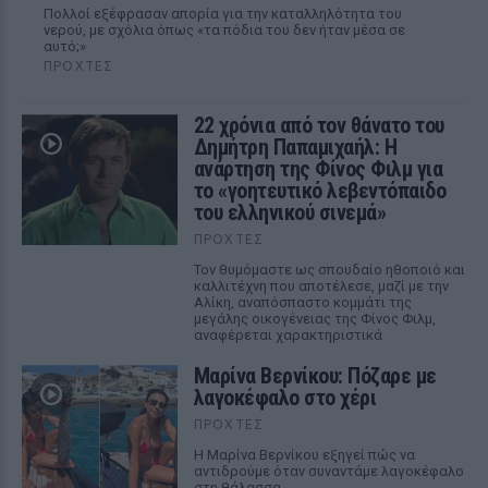
Πολλοί εξέφρασαν απορία για την καταλληλότητα του
νερού, με σχόλια όπως «τα πόδια του δεν ήταν μέσα σε
αυτό;»
ΠΡΟΧΤΈΣ
22 χρόνια από τον θάνατο του
Δημήτρη Παπαμιχαήλ: Η
ανάρτηση της Φίνος Φιλμ για
το «γοητευτικό λεβεντόπαιδο
του ελληνικού σινεμά»
ΠΡΟΧΤΈΣ
Τον θυμόμαστε ως σπουδαίο ηθοποιό και
καλλιτέχνη που αποτέλεσε, μαζί με την
Αλίκη, αναπόσπαστο κομμάτι της
μεγάλης οικογένειας της Φίνος Φιλμ,
αναφέρεται χαρακτηριστικά
Μαρίνα Βερνίκου: Πόζαρε με
λαγοκέφαλο στο χέρι
ΠΡΟΧΤΈΣ
Η Μαρίνα Βερνίκου εξηγεί πώς να
αντιδρούμε όταν συναντάμε λαγοκέφαλο
στη θάλασσα