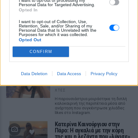
I want to opt-out of processing my
Personal Data for Targeted Advertising.
Opted In
I want to opt-out of Collection, Use,
Retention, Sale, and/or Sharing of my
Personal Data that Is Unrelated with the
ΔΕΙΤΕ ΕΠΙΣΗΣ
Purposes for which it was collected.
Opted Out
ΣΤΗΝ ΙΔΙΑ ΚΑΤΗΓΟΡΙΑ
CONFIRM
Αποστολία Ζώη: Από το Μπαλί
στο BTS concert στο Παρίσι ‑
Data Deletion
Data Access
Privacy Policy
το καλοκαίρι που δεν θα
ξεχάσει
ΧΤΕΣ
Η παρουσιάστρια μοιράστηκε τη διπλή
καλοκαιρινή της περιπέτεια μέσα από
ανάρτηση που συγκέντρωσε χιλιάδες
likes στο Instagram.
Κατερίνα Καινούργιου στην
Πάρο: Η αγκαλιά με την κόρη
της και η λεζάντα που «λύγισε»