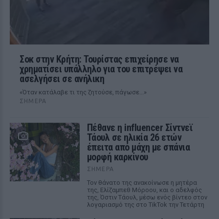
Σοκ στην Κρήτη: Τουρίστας επιχείρησε να
χρηματίσει υπάλληλο για του επιτρέψει να
ασελγήσει σε ανήλικη
«Όταν κατάλαβε τι της ζητούσε, πάγωσε...»
ΣΉΜΕΡΑ
Πέθανε η influencer Σίντνεϊ
Τάουλ σε ηλικία 26 ετών
έπειτα από μάχη με σπάνια
μορφή καρκίνου
ΣΉΜΕΡΑ
Τον θάνατο της ανακοίνωσε η μητέρα
της, Ελίζαμπεθ Μόροου, και ο αδελφός
της, Όστιν Τάουλ, μέσω ενός βίντεο στον
λογαριασμό της στο TikTok την Τετάρτη