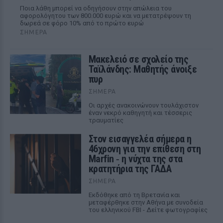
Ποια λάθη μπορεί να οδηγήσουν στην απώλεια του
αφορολόγητου των 800.000 ευρώ και να μετατρέψουν τη
δωρεά σε φόρο 10% από το πρώτο ευρώ
ΣΉΜΕΡΑ
Μακελειό σε σχολείο της
Ταϊλάνδης: Μαθητής άνοιξε
πυρ
ΣΉΜΕΡΑ
Οι αρχές ανακοινώνουν τουλάχιστον
έναν νεκρό καθηγητή και τέσσερις
τραυματίες
Στον εισαγγελέα σήμερα η
46χρονη για την επίθεση στη
Marfin ‑ η νύχτα της στα
κρατητήρια της ΓΑΔΑ
ΣΉΜΕΡΑ
Εκδόθηκε από τη Βρετανία και
μεταφέρθηκε στην Αθήνα με συνοδεία
του ελληνικού FBI - Δείτε φωτογραφίες