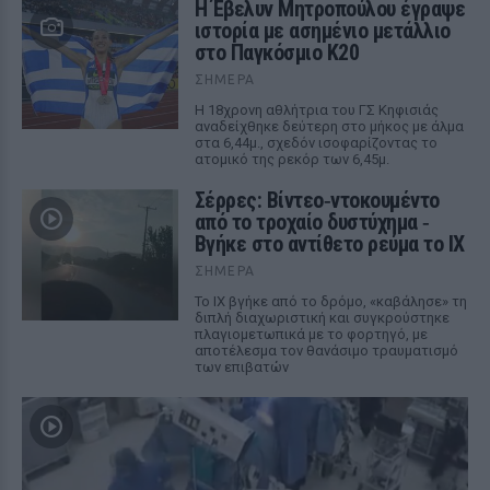
Η Έβελυν Μητροπούλου έγραψε
ιστορία με ασημένιο μετάλλιο
στο Παγκόσμιο Κ20
ΣΉΜΕΡΑ
Η 18χρονη αθλήτρια του ΓΣ Κηφισιάς
αναδείχθηκε δεύτερη στο μήκος με άλμα
στα 6,44μ., σχεδόν ισοφαρίζοντας το
ατομικό της ρεκόρ των 6,45μ.
Σέρρες: Βίντεο‑ντοκουμέντο
από το τροχαίο δυστύχημα ‑
Βγήκε στο αντίθετο ρεύμα το ΙΧ
ΣΉΜΕΡΑ
Το ΙΧ βγήκε από το δρόμο, «καβάλησε» τη
διπλή διαχωριστική και συγκρούστηκε
πλαγιομετωπικά με το φορτηγό, με
αποτέλεσμα τον θανάσιμο τραυματισμό
των επιβατών