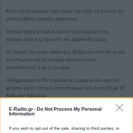
Από τις απογευματινές ώρες και από τα δυτικά θα
αναπτυχθούν αραιές νεφώσεις.
Τοπικά περιορισμένη ορατότητα κυρίως στα
ηπειρωτικά τις πρωινές και βραδινές ώρες.
Οι άνεμοι θα είναι ασθενείς. Βαθμιαία στο Ιόνιο και
τα ηπειρωτικά θα επικρατήσουν νότιοι
νοτιοδυτικοί 3 με 5 μποφόρ.
Η θερμοκρασία θα σημειώσει μικρή άνοδο και θα
φτάσει κατά τόπους στα ηπειρωτικά τους 23 με 25
βαθμούς Κελσίου.
E-Radio.gr -
Do Not Process My Personal
Information
If you wish to opt-out of the sale, sharing to third parties, or