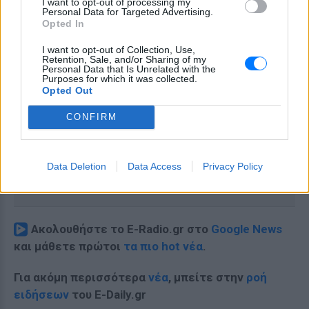
I want to opt-out of processing my
Personal Data for Targeted Advertising.
Opted In
I want to opt-out of Collection, Use,
Retention, Sale, and/or Sharing of my
Personal Data that Is Unrelated with the
Purposes for which it was collected.
Opted Out
CONFIRM
Data Deletion
Data Access
Privacy Policy
Ακολουθήστε το E-Radio.gr στο
Google News
και μάθετε πρώτοι
τα πιο hot νέα
.
Για ακόμη περισσότερα
νέα
, μπείτε στην
ροή
ειδήσεων
του E-Daily.gr