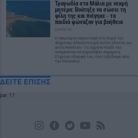
Τραγωδία στα Μάλια με νεκρή
μητέρα: Βούτηξε να σώσει τη
φίλη της και πνίγηκε ‑ τα
παιδιά φώναζαν για βοήθεια
ΣΉΜΕΡΑ
Η νεκροψία-νεκροτομή στη σορό της
42χρονης έδειξε πνιγμό εντός ύδατος ως
αιτία θανάτου - το 3χρονο παιδί της
αναμένεται να παραλάβει σήμερα η
21χρονη αδερφή του, που ταξίδεψε από
την Ολλανδία
ΔΕΙΤΕ ΕΠΙΣΗΣ
par: 17