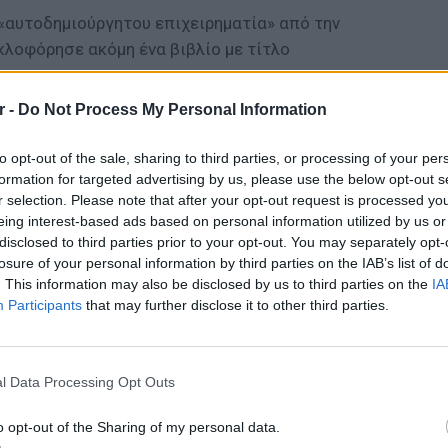
 «αυτοδημιούργητου επιχειρηματία» από την
υκλοφόρησε ακόμη ένα βιβλίο με τίτλο
r -
Do Not Process My Personal Information
to opt-out of the sale, sharing to third parties, or processing of your per
formation for targeted advertising by us, please use the below opt-out s
ΔΙΑΦΗΜΙΣΗ
r selection. Please note that after your opt-out request is processed y
eing interest-based ads based on personal information utilized by us or
disclosed to third parties prior to your opt-out. You may separately opt-
losure of your personal information by third parties on the IAB’s list of
. This information may also be disclosed by us to third parties on the
IA
Participants
that may further disclose it to other third parties.
LIFESTY
Η Τατι
l Data Processing Opt Outs
και εν
καταγά
o opt-out of the Sharing of my personal data.
gr στο
Google News
και μάθετε πρώτοι
τα