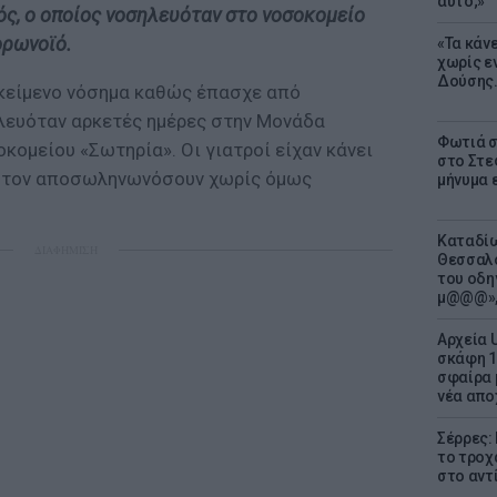
αυτό;»
ός, ο οποίος νοσηλευόταν στο νοσοκομείο
ορωνοϊό.
«Τα κάν
χωρίς ε
Δούσης.
οκείμενο νόσημα καθώς έπασχε από
λευόταν αρκετές ημέρες στην Μονάδα
Φωτιά σ
κομείου «Σωτηρία». Οι γιατροί είχαν κάνει
στο Στεφ
 τον αποσωληνωνόσουν χωρίς όμως
μήνυμα 
Καταδίω
ΔΙΑΦΗΜΙΣΗ
Θεσσαλο
του οδη
μ@@@»,
Αρχεία 
σκάφη 1
σφαίρα 
νέα απο
Σέρρες:
το τροχ
στο αντ