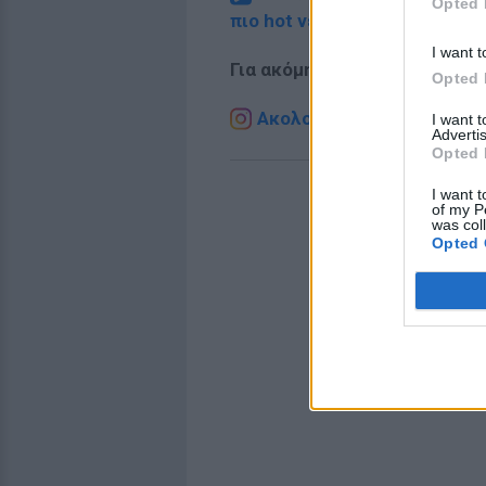
Opted 
πιο hot νέα
.
I want t
Για ακόμη περισσότερα
νέα
,
Opted 
Ακολουθήστε το E-Radio.g
I want 
Advertis
Opted 
I want t
of my P
was col
Opted 