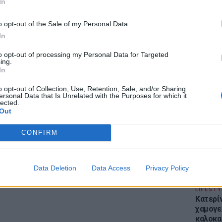
In
o opt-out of the Sale of my Personal Data.
 μπείτε στην
ροή ειδήσεων
του E-Daily.gr
In
r και στο Instagram
to opt-out of processing my Personal Data for Targeted
ing.
ΕΙΔΗΣΕΙ
In
ΔΙΑΦΗΜΙΣΗ
Απόψε 
την επ
o opt-out of Collection, Use, Retention, Sale, and/or Sharing
ersonal Data that Is Unrelated with the Purposes for which it
προς Κα
lected.
εισιτήρ
Out
CONFIRM
Data Deletion
Data Access
Privacy Policy
LIFESTY
Κατερί
χαμογε
καλοκα