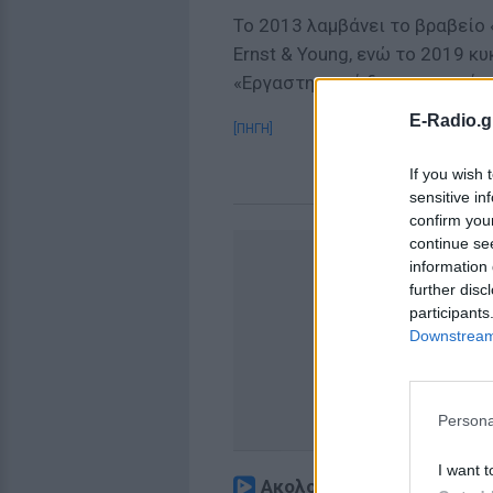
Το 2013 λαμβάνει το βραβείο
Ernst & Young, ενώ το 2019 κ
«Εργαστηριακή διαγνωστική».
E-Radio.g
[ΠΗΓΗ]
If you wish 
sensitive in
confirm you
continue se
information 
further disc
participants
Downstream 
Persona
I want t
Ακολουθήστε το E-Radio.