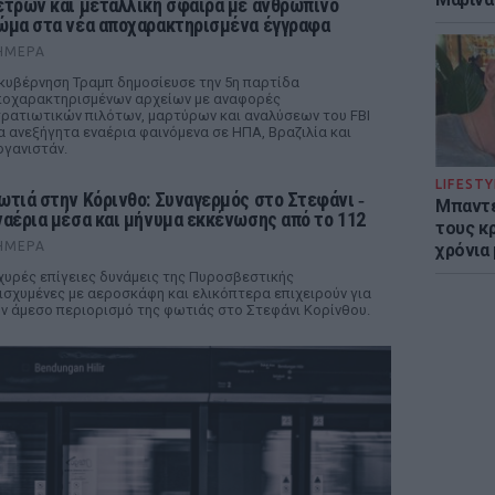
έτρων και μεταλλική σφαίρα με ανθρώπινο
ώμα στα νέα αποχαρακτηρισμένα έγγραφα
ΉΜΕΡΑ
κυβέρνηση Τραμπ δημοσίευσε την 5η παρτίδα
οχαρακτηρισμένων αρχείων με αναφορές
ρατιωτικών πιλότων, μαρτύρων και αναλύσεων του FBI
α ανεξήγητα εναέρια φαινόμενα σε ΗΠΑ, Βραζιλία και
γανιστάν.
LIFESTY
ωτιά στην Κόρινθο: Συναγερμός στο Στεφάνι ‑
Μπαντέ
ναέρια μέσα και μήνυμα εκκένωσης από το 112
τους κ
ΉΜΕΡΑ
χρόνια
χυρές επίγειες δυνάμεις της Πυροσβεστικής
ισχυμένες με αεροσκάφη και ελικόπτερα επιχειρούν για
ν άμεσο περιορισμό της φωτιάς στο Στεφάνι Κορίνθου.