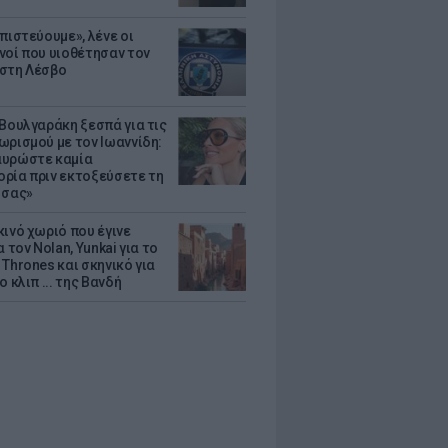
πιστεύουμε», λένε οι
νοί που υιοθέτησαν τον
στη Λέσβο
 Βουλγαράκη ξεσπά για τις
ωρισμού με τον Ιωαννίδη:
υρώστε καμία
ρία πριν εκτοξεύσετε τη
 σας»
κινό χωριό που έγινε
α τον Nolan, Yunkai για το
Thrones και σκηνικό για
ο κλιπ ... της Βανδή