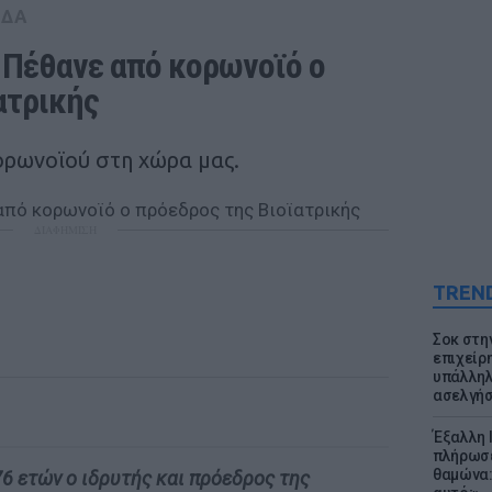
ΑΔΑ
 Πέθανε από κορωνοϊό ο 
ατρικής
κορωνοϊού στη χώρα μας.
ΔΙΑΦΗΜΙΣΗ
TREN
Σοκ στη
επιχείρ
υπάλληλ
ασελγήσ
Έξαλλη 
πλήρωσε
θαμώνα:
76 ετών ο ιδρυτής και πρόεδρος της