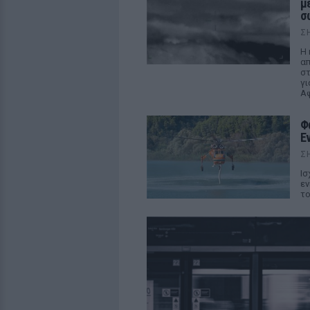
μ
σ
Σ
Η 
απ
στ
γι
Αφ
Φ
Ε
Σ
Ισ
εν
το