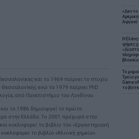
«Δεν το 
Αμερικα
Αφγανό 
Η Ελένη
φήμες χ
«Διαστα
πληροφο
βλακεία
Το μαρο
Τροία γι
Θεσσαλονίκης και το 1969 παίρνει το πτυχίο
Game of 
ο Θεσσαλονίκης ενώ το 1979 παίρνει PhD
το βίντε
λογία, από Πανεπιστήμιο του Λονδίνου.
ή και το 1986 δημιουργεί το πρώτο
ρο στην Ελλάδα. Το 2001 προχωρά στην
και κυκλοφορεί το βιβλίο του «Εργαστηριακή
 κυκλοφορεί το βιβλίο «Κλινική χημεία».