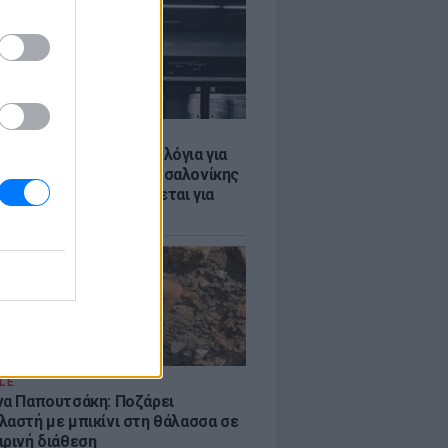
Σ
τα δοκιμαστικά δρομολόγια για
έκταση του Μετρό Θεσσαλονίκης
λαμαριά - Τι προβλέπεται για
ια
LE
να Παπουτσάκη: Ποζάρει
λαστή με μπικίνι στη θάλασσα σε
ιρινή διάθεση