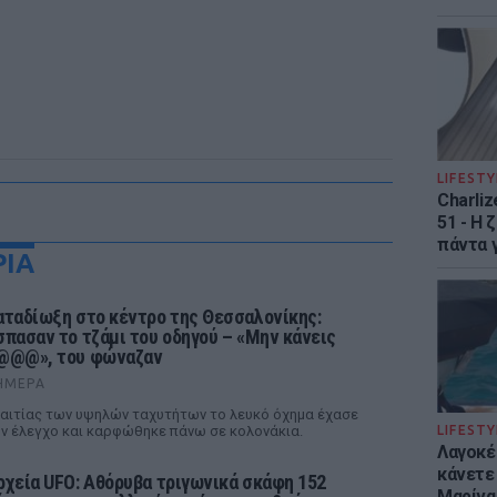
LIFESTY
Charliz
51 - H 
πάντα γ
ΡΙΑ
αταδίωξη στο κέντρο της Θεσσαλονίκης:
σπασαν το τζάμι του οδηγού – «Μην κάνεις
@@@», του φώναζαν
ΉΜΕΡΑ
αιτίας των υψηλών ταχυτήτων το λευκό όχημα έχασε
ν έλεγχο και καρφώθηκε πάνω σε κολονάκια.
LIFESTY
Λαγοκέ
κάνετε 
ρχεία UFO: Αθόρυβα τριγωνικά σκάφη 152
Μαρίνα