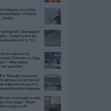
ετε κάφρους και κτήνη
νσυναίσθηση»: Ο Τάσος
..δικάζει
την Κόρινθο: Συναγερμός
άνι - Εναέρια μέσα και
εκκένωσης από το 112
ξη στο κέντρο της
νίκης: Έσπασαν το τζάμι
γού – «Μην κάνεις
 του φώναζαν
UFO: Αθόρυβα τριγωνικά
52 μέτρων και μεταλλική
με ανθρώπινο σώμα στα
χαρακτηρισμένα έγγραφα
 Βίντεο-ντοκουμέντο από
αίο δυστύχημα - Βγήκε
ίθετο ρεύμα το ΙΧ