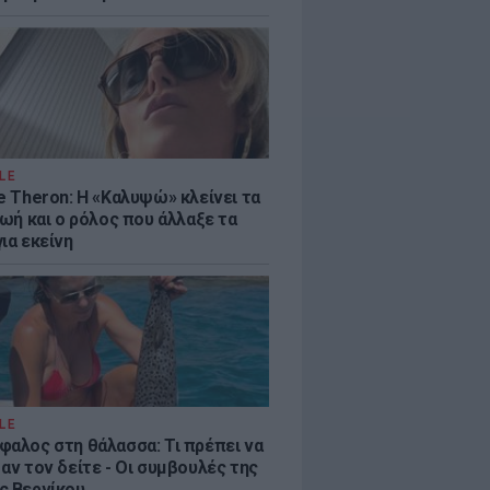
LE
e Theron: Η «Καλυψώ» κλείνει τα
ζωή και ο ρόλος που άλλαξε τα
ια εκείνη
LE
φαλος στη θάλασσα: Τι πρέπει να
αν τον δείτε - Οι συμβουλές της
ς Βερνίκου