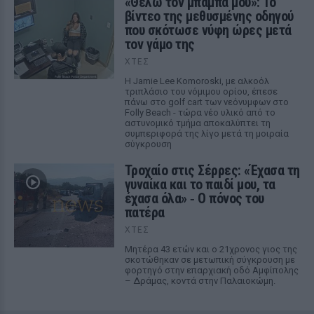
«Θέλω τον μπαμπά μου»: Το
βίντεο της μεθυσμένης οδηγού
που σκότωσε νύφη ώρες μετά
τον γάμο της
ΧΤΕΣ
Η Jamie Lee Komoroski, με αλκοόλ
τριπλάσιο του νόμιμου ορίου, έπεσε
πάνω στο golf cart των νεόνυμφων στο
Folly Beach - τώρα νέο υλικό από το
αστυνομικό τμήμα αποκαλύπτει τη
συμπεριφορά της λίγο μετά τη μοιραία
σύγκρουση
Τροχαίο στις Σέρρες: «Έχασα τη
γυναίκα και το παιδί μου, τα
έχασα όλα» ‑ Ο πόνος του
πατέρα
ΧΤΕΣ
Μητέρα 43 ετών και ο 21χρονος γιος της
σκοτώθηκαν σε μετωπική σύγκρουση με
φορτηγό στην επαρχιακή οδό Αμφίπολης
– Δράμας, κοντά στην Παλαιοκώμη.