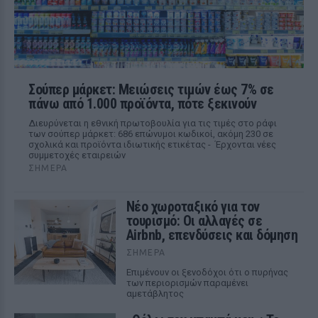
Σούπερ μάρκετ: Μειώσεις τιμών έως 7% σε
πάνω από 1.000 προϊόντα, πότε ξεκινούν
Διευρύνεται η εθνική πρωτοβουλία για τις τιμές στο ράφι
των σούπερ μάρκετ: 686 επώνυμοι κωδικοί, ακόμη 230 σε
σχολικά και προϊόντα ιδιωτικής ετικέτας - Έρχονται νέες
συμμετοχές εταιρειών
ΣΉΜΕΡΑ
Νέο χωροταξικό για τον
τουρισμό: Οι αλλαγές σε
Airbnb, επενδύσεις και δόμηση
ΣΉΜΕΡΑ
Επιμένουν οι ξενοδόχοι ότι ο πυρήνας
των περιορισμών παραμένει
αμετάβλητος