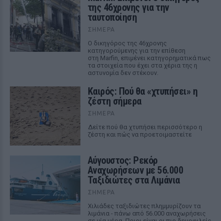
της 46χρονης για την
ταυτοποίηση
ΣΉΜΕΡΑ
Ο δικηγόρος της 46χρονης
κατηγορούμενης για την επίθεση
στη Marfin, επιμένει κατηγορηματικά πως
τα στοιχεία που έχει στα χέρια της η
αστυνομία δεν στέκουν.
Καιρός: Πού θα «χτυπήσει» η
ζέστη σήμερα
ΣΉΜΕΡΑ
Δείτε πού θα χτυπήσει περισσότερο η
ζέστη και πώς να προετοιμαστείτε
Αύγουστος: Ρεκόρ
Αναχωρήσεων με 56.000
Ταξιδιώτες στα Λιμάνια
ΣΉΜΕΡΑ
Χιλιάδες ταξιδιώτες πλημμυρίζουν τα
λιμάνια - πάνω από 56.000 αναχωρήσεις
σε μία μέρα. Ποιοι είναι οι πιο δημοφιλείς