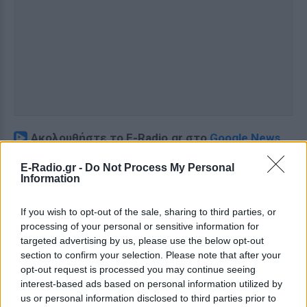
Ακολουθήστε το E-Radio.gr στο
Google News
και μάθετε πρώτοι
τα πιο hot νέα
.
E-Radio.gr -
Do Not Process My Personal
Information
Διαβάστε περισσότερα θέματα για
Μόδα
,
Ομορφιά
,
Σχέσεις
και φυσικά
Celebrities
στο νέο
If you wish to opt-out of the sale, sharing to third parties, or
Pink.gr
!
processing of your personal or sensitive information for
targeted advertising by us, please use the below opt-out
Ακολουθήστε το E-Radio.gr και στο Instagram
section to confirm your selection. Please note that after your
opt-out request is processed you may continue seeing
ΔΙΑΦΗΜΙΣΗ
interest-based ads based on personal information utilized by
us or personal information disclosed to third parties prior to