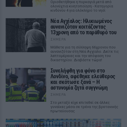
Οριοθετήθηκε η πυρκαγιά μετά από
ολονύχτια κινητοποίηση - Κατηγορία
κινδύνου 4 για ολόκληρο το νησί
Νέα Αγχίαλος: Ηλικιωμένος
αυνανιζόταν κοιτάζοντας
13χρονη από το παράθυρό του
ΣΉΜΕΡΑ
Μάθετε για τη σύλληψη 66χρονου που
αυνανιζόταν στη Νέα Αγχίαλο. Δείτε τις
λεπτομέρειες και την απόφαση του
δικαστηρίου. Διαβάστε τώρα!
Συνελήφθη για φόνο στο
Λονδίνο, αφέθηκε ελεύθερος
και σκότωσε ξανά – Η
αστυνομία ζητά συγγνώμη
ΣΉΜΕΡΑ
Στο μεταξύ είχε επιτεθεί σε άλλες
γυναίκες μέσα σε τρένα της βρετανικής
πρωτεύουσας