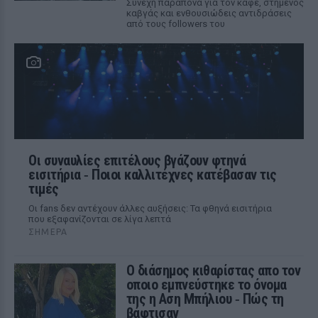
Συνεχή παράπονα για τον καφέ, στημένος
καβγάς και ενθουσιώδεις αντιδράσεις
από τους followers του
Οι συναυλίες επιτέλους βγάζουν φτηνά
εισιτήρια ‑ Ποιοι καλλιτέχνες κατέβασαν τις
τιμές
Οι fans δεν αντέχουν άλλες αυξήσεις: Τα φθηνά εισιτήρια
που εξαφανίζονται σε λίγα λεπτά
ΣΉΜΕΡΑ
Ο διάσημος κιθαρίστας απο τον
οποιο εμπνεύστηκε το όνομα
της η Αση Μπήλιου ‑ Πώς τη
βάφτισαν