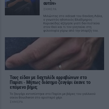
αυτόν»
ΣΉΜΕΡΑ
Μιλώντας στο vidcast του Θανάση Λάλα,
ο γνωστός ηθοποιός Βλαδίμηρος
Κυριακίδης εξήγησε γιατί δεν πιστεύει
στον Θεό και τι τον γοητεύει στη
φιλοσοφία γύρω από την ύπαρξή του.
Τους είδαν με δαχτυλίδι αρραβώνων στο
Παρίσι ‑ Μήπως διάσημο ζευγάρι έκανε το
επόμενο βήμα;
Το ζευγάρι εντοπίστηκε στο Παρίσι με βέρες του γαλλικού
οίκου Boucheron στο αριστερό χέρι
ΣΉΜΕΡΑ