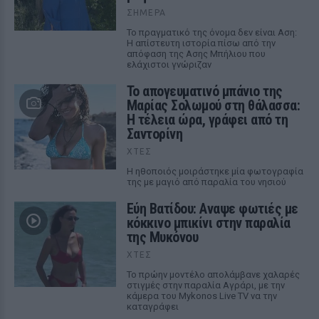
ΣΉΜΕΡΑ
Το πραγματικό της όνομα δεν είναι Αση:
Η απίστευτη ιστορία πίσω από την
απόφαση της Ασης Μπήλιου που
ελάχιστοι γνώριζαν
Το απογευματινό μπάνιο της
Μαρίας Σολωμού στη θάλασσα:
Η τέλεια ώρα, γράφει από τη
Σαντορίνη
ΧΤΕΣ
Η ηθοποιός μοιράστηκε μία φωτογραφία
της με μαγιό από παραλία του νησιού
Εύη Βατίδου: Αναψε φωτιές με
κόκκινο μπικίνι στην παραλία
της Μυκόνου
ΧΤΕΣ
Το πρώην μοντέλο απολάμβανε χαλαρές
στιγμές στην παραλία Αγράρι, με την
κάμερα του Mykonos Live TV να την
καταγράφει