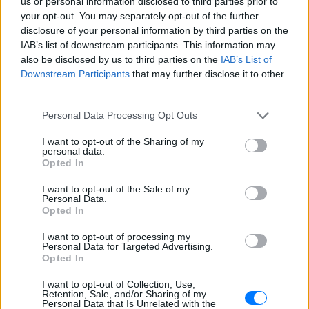
us or personal information disclosed to third parties prior to
your opt-out. You may separately opt-out of the further
disclosure of your personal information by third parties on the
IAB’s list of downstream participants. This information may
also be disclosed by us to third parties on the
IAB’s List of
Downstream Participants
that may further disclose it to other
Όλα όμως ξεκίνησαν το 2015, όταν μια γυναίκα
third parties.
βρέθηκε σε μια αντίστοιχη κηδεία στην Γκάνα και
Personal Data Processing Opt Outs
την τράβηξε βίντεο με το κινητό της. Επίσης και ένα
σχετικό ρεπορτάζ του BBC που έγινε το 2017
I want to opt-out of the Sharing of my
personal data.
αποτέλεσε βάση για τη δημιουργία memes και
Opted In
βίντεο.
I want to opt-out of the Sale of my
Personal Data.
ΔΙΑΦΗΜΙΣΗ
Opted In
I want to opt-out of processing my
Personal Data for Targeted Advertising.
Opted In
I want to opt-out of Collection, Use,
Retention, Sale, and/or Sharing of my
Personal Data that Is Unrelated with the