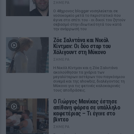
ΣΉΜΕΡΑ
Ο 48χρονος blogger νοσηλεύεται σε
νοσοκομείο μετά το περιστατικό που
έγινε στο σπίτι του - οι δικοί του ζητούν
σεβασμό στην ιδιωτικότητά του κατά
την ανάρρωσή του
Ζόε Σαλντάνα και Νικόλ
Κίντμαν: Οι δύο σταρ του
Χόλιγουντ στη Μύκονο
ΣΉΜΕΡΑ
Η Νικόλ Κίντμαν και η Ζόε Σαλντάνα
ακολούθησαν τα χνάρια των
μεγαλύτερων αστέρων του παγκόσμιου
σινεμά και της showbiz, διαλέγοντας τη
Μύκονο για τις φετινές καλοκαιρινές
τους αποδράσεις.
Ο Γιώργος Μανίκας έστησε
απίθανη φάρσα σε υπάλληλο
καφετέριας – Τι έγινε στο
βίντεο
ΣΉΜΕΡΑ