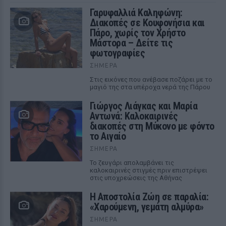
Γαρυφαλλιά Καληφώνη:
Διακοπές σε Κουφονήσια και
Πάρο, χωρίς τον Χρήστο
Μάστορα – Δείτε τις
φωτογραφίες
ΣΉΜΕΡΑ
Στις εικόνες που ανέβασε ποζάρει με το
μαγιό της στα υπέροχα νερά της Πάρου
Γιώργος Λιάγκας και Μαρία
Αντωνά: Καλοκαιρινές
διακοπές στη Μύκονο με φόντο
το Αιγαίο
ΣΉΜΕΡΑ
Το ζευγάρι απολαμβάνει τις
καλοκαιρινές στιγμές πριν επιστρέψει
στις υποχρεώσεις της Αθήνας
Η Αποστολία Ζώη σε παραλία:
«Χαρούμενη, γεμάτη αλμύρα»
ΣΉΜΕΡΑ