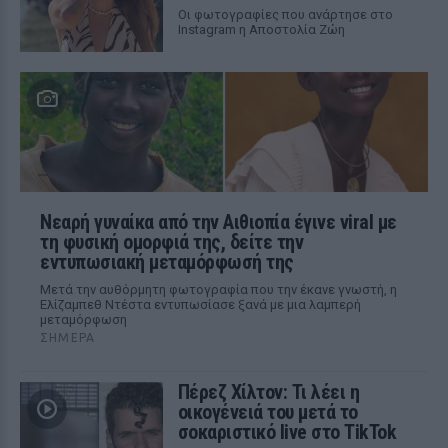
Οι φωτογραφίες που ανάρτησε στο
Instagram η Αποστολία Ζώη
Νεαρή γυναίκα από την Αιθιοπία έγινε viral με
τη φυσική ομορφιά της, δείτε την
εντυπωσιακή μεταμόρφωσή της
Μετά την αυθόρμητη φωτογραφία που την έκανε γνωστή, η
Ελίζαμπεθ Ντέστα εντυπωσίασε ξανά με μια λαμπερή
μεταμόρφωση
ΣΉΜΕΡΑ
Πέρεζ Χίλτον: Τι λέει η
οικογένειά του μετά το
σοκαριστικό live στο TikTok