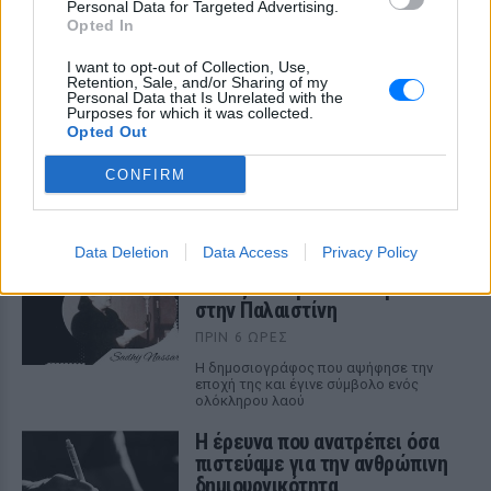
Personal Data for Targeted Advertising.
Opted In
ΣΤΗΝ ΙΔΙΑ ΚΑΤΗΓΟΡΙΑ
I want to opt-out of Collection, Use,
Retention, Sale, and/or Sharing of my
Ξέχνα τα μουσεία: Οι τουρίστες
Personal Data that Is Unrelated with the
τρέχουν πλέον εδώ
Purposes for which it was collected.
Opted Out
ΠΡΙΝ 6 ΏΡΕΣ
Και υπάρχει λόγος
CONFIRM
Έγραψε ιστορία με την πένα
Data Deletion
Data Access
Privacy Policy
της: Η δημοσιογράφος που
άλλαξε τον ρόλο των γυναικών
στην Παλαιστίνη
ΠΡΙΝ 6 ΏΡΕΣ
Η δημοσιογράφος που αψήφησε την
εποχή της και έγινε σύμβολο ενός
ολόκληρου λαού
Η έρευνα που ανατρέπει όσα
πιστεύαμε για την ανθρώπινη
δημιουργικότητα