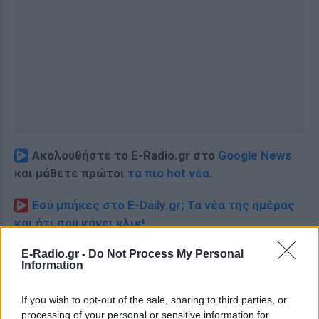
Ακολουθήστε το E-Radio.gr στο
Google News
και μάθετε πρώτοι
τα πιο hot νέα
.
Εσύ μπήκες στο E-Daily.gr; Τα νέα της ημέρας
και ότι σου κάνει κλικ!
E-Radio.gr -
Ακολουθήστε το E-Radio.gr και στο Instagram
Do Not Process My Personal
Information
ΔΙΑΦΗΜΙΣΗ
If you wish to opt-out of the sale, sharing to third parties, or
processing of your personal or sensitive information for