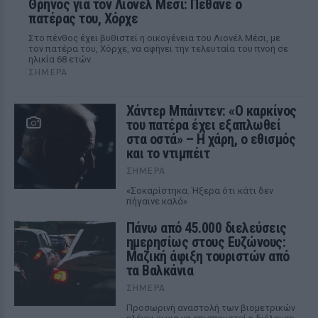
Θρήνος για τον Λιονέλ Μέσι: Πέθανε ο
πατέρας του, Χόρχε
Στο πένθος έχει βυθιστεί η οικογένεια του Λιονέλ Μέσι, με
τον πατέρα του, Χόρχε, να αφήνει την τελευταία του πνοή σε
ηλικία 68 ετών.
ΣΉΜΕΡΑ
Χάντερ Μπάιντεν: «Ο καρκίνος
του πατέρα έχει εξαπλωθεί
στα οστά» – Η χάρη, ο εθισμός
και το ντιμπέιτ
ΣΉΜΕΡΑ
«Σοκαρίστηκα. Ήξερα ότι κάτι δεν
πήγαινε καλά»
Πάνω από 45.000 διελεύσεις
ημερησίως στους Ευζώνους:
Μαζική άφιξη τουριστών από
τα Βαλκάνια
ΣΉΜΕΡΑ
Προσωρινή αναστολή των βιομετρικών