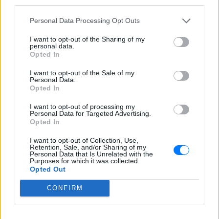
third parties.
κουνώντας το χέρι μας ή απλά να χαμογελάσουμε σε
κάποιον.
Personal Data Processing Opt Outs
Η καθηγήτρια Λεγκάρ επισημαίνει ότι οι άνθρωποι
I want to opt-out of the Sharing of my
personal data.
έχουν περισσότερο ανάγκη από επαφή, από
Opted In
ανθρώπινο άγγιγμα στα δύσκολα.
I want to opt-out of the Sale of my
Personal Data.
«Σκεφτείτε τους τρόπους που αντιδρούμε όταν οι
Opted In
άνθρωποι θρηνούν κάποιο θάνατο ή κάτι άσχημο
I want to opt-out of processing my
που τους συνέβη. Τους αγκαλιάζουμε. Ή
Personal Data for Targeted Advertising.
Opted In
στεκόμαστε δίπλα τους και τους αγγίζουμε στον
ώμο» λέει η Λεγκάρ.
I want to opt-out of Collection, Use,
Retention, Sale, and/or Sharing of my
Personal Data that Is Unrelated with the
Η χειραψία, όσο και αν περιορίζεται ασφυκτικά
Purposes for which it was collected.
στις μέρες μας, θα συνεχίσει να υπάρχει. Η αποφυγή
Opted Out
ασθενειών είναι κρίσιμη για τον άνθρωπο. Αλλά
CONFIRM
εξίσου σημαντικό είναι η διαβίωσή μας να είναι
ολοκληρωμένη και πλήρης, εξηγεί ο καθηγητής