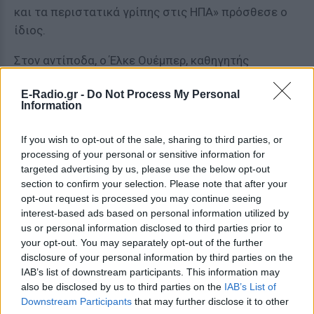
και τα περιστατικά γρίπης στις ΗΠΑ» πρόσθεσε ο
ίδιος.
Στον αντίποδα, ο Έλκε Ουέμπερ, καθηγητής
ψυχολογίας στο πανεπιστήμιο Πρίνσετον που
E-Radio.gr -
Do Not Process My Personal
ειδικεύεται στον τρόπο που οι άνθρωποι παίρνουν
Information
ρίσκα, τονίζει «οι συνήθειες πεθαίνουν δύσκολα».
If you wish to opt-out of the sale, sharing to third parties, or
«Από την άλλη, οι κοινωνικές συμβάσεις, οι
processing of your personal or sensitive information for
συνήθειές μας αλλάζουν όταν το κοινωνικό,
targeted advertising by us, please use the below opt-out
οικονομικό ή στην προκειμένη περίπτωση, το
section to confirm your selection. Please note that after your
opt-out request is processed you may continue seeing
πλαίσιο υγείας μεταβληθεί σημαντικά»
interest-based ads based on personal information utilized by
συμπληρώνει.
us or personal information disclosed to third parties prior to
your opt-out. You may separately opt-out of the further
Εξάλλου, υπάρχουν ήδη αρκετοί εναλλακτικοί
disclosure of your personal information by third parties on the
χαιρετισμοί αντί της χειραψίας. Το άγγιγμα
IAB’s list of downstream participants. This information may
αγκώνων για παράδειγμα έχει ήδη διαδοθεί σε όλο
also be disclosed by us to third parties on the
IAB’s List of
Downstream Participants
that may further disclose it to other
τον κόσμο. Ακόμη, μπορούμε να χαιρετήσουμε