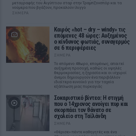
μεταγραφής του Αιγύπτιου σταρ στην Τραμπζονσπόρ και τα
νούμερα που βγάζουν, προκαλούν ίλιγγο
ΣΉΜΕΡΑ
Καιρός «hot – dry – windy» τις
επόμενες 48 ώρες: Αυξημένος
ο κίνδυνος φωτιάς, συναγερμός
σε 6 περιφέρειες
ΣΉΜΕΡΑ
Το επόμενο 48ωρο, επομένως, απαιτεί
αυξημένη προσοχή, καθώς οι υψηλές
θερμοκρασίες, η ξηρασία και οι ισχυροί
άνεμοι δημιουργούν ένα περιβάλλον
ιδιαίτερα ευνοϊκό για την ταχεία
εξάπλωση μιας πυρκαγιάς
Σοκαριστικό βίντεο: Η στιγμή
που ο 14χρονος ανοίγει πυρ και
σκορπάει τον θάνατο σε
σχολείο στη Ταϊλάνδη
ΣΉΜΕΡΑ
«Θέρισε» πέντε καθηγητές και ένα