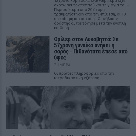
12χρονο κοριτσάκι, ενώ νωρίτερα είχε
σκοτώσει τον παππού και τη γιαγιά του -
Περισσότερα από 20 άτομα
τραυματίστηκαν από την επίθεση, οι 10
σε κρίσιμη κατάσταση - Ο ανήλικος
δράστης αυτοκτόνησε μετά την ένοπλη
επίθεση
Θρίλερ στον Λυκαβηττό: Σε
57χρονη γυναίκα ανήκει η
σορός ‑ Πιθανότατα έπεσε από
ύψος
ΣΉΜΕΡΑ
Οι πρώτες πληροφορίες από την
ιατροδικαστική εξέταση