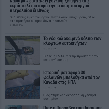
Καύσιμα «φωτιά»: Η βενζίνη ξεπερνά τα 2
ευρώ το λίτρο παρά την πτώση του αργού
πετρελαίου διεθνώς
Οι διεθνείς τιμές του αργού πετρελαίου υποχωρούν, αλλά
στα πρατήρια οι τιμές δεν ακολουθούν
ΣΉΜΕΡΑ
Το νέο καλοκαιρινό κόλπο των
κλεφτών αυτοκινήτων
ΣΉΜΕΡΑ
Tι λέει η ΕΛ.ΑΣ. για την προστασία του
αυτοκινήτου σας
Ιστορική μεταφορά 30
φαλαινών μπελούγκα από τον
Καναδά στις ΗΠΑ
ΣΉΜΕΡΑ
Πώς στήθηκε η αεροπορική γέφυρα
σωτηρίας
Πώς η Πυροσβεστική διέσωσε