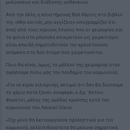
μολύνσεων και διάδοσης ασθενειών.
Από την άλλη, η επιστήμονας Βαλ Κέρτις στο βιβλίο
της «Μην κοιτάς, μην αγγίζεις» υπογραμμίζει ότι
ένας από τους κύριους λόγους που οι χειραψίες και
τα φιλιά στα μάγουλα επικρατούν ως χαιρετισμοί
είναι επειδή σηματοδοτούν την εμπιστοσύνη
ανάμεσα στα δύο άτομα που χαιρετιούνται.
Ποιο θα είναι, όμως, το μέλλον της χειραψίας όταν
αφήσουμε πίσω μας την πανδημία του κορωνοϊού;
«Για να είμαι ειλικρινής, εκτιμώ ότι δεν θα δώσουμε
τα χέρια ποτέ ξανά» αναφέρει ο Δρ. 'Αντονι
Φαούτσι, μέλος της ομάδας κρούσης κατά του
κορωνοϊού του Λευκού Οίκου.
«Όχι μόνο θα λειτουργούσε προληπτικά για τον
κορωνοϊό, αλλά πιθανότατα θα μείωνε σημαντικά