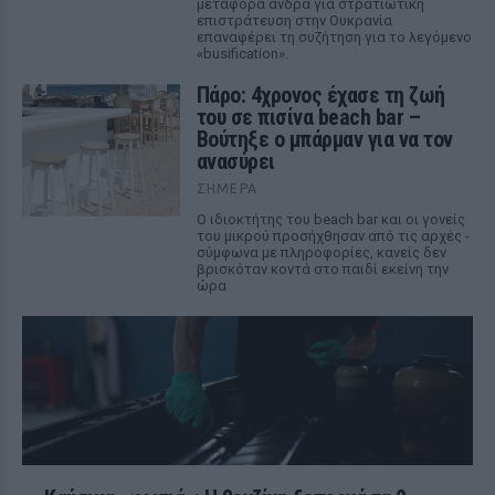
μεταφορά άνδρα για στρατιωτική
επιστράτευση στην Ουκρανία
επαναφέρει τη συζήτηση για το λεγόμενο
«busification».
Πάρο: 4χρονος έχασε τη ζωή
του σε πισίνα beach bar –
Βούτηξε ο μπάρμαν για να τον
ανασύρει
ΣΉΜΕΡΑ
Ο ιδιοκτήτης του beach bar και οι γονείς
του μικρού προσήχθησαν από τις αρχές -
σύμφωνα με πληροφορίες, κανείς δεν
βρισκόταν κοντά στο παιδί εκείνη την
ώρα