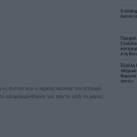
Ο αδελφ
έκανε c
Προφυλα
Στυλίδα
κατηγορ
στη Βοι
Έξαλλη 
πλήρωσε
θαμώνα:
αυτό;»
 οι πιστοί και ο ιερέας έκαναν τον σταυρό
και απομακρύνθηκαν για πάντα από το μέρος.