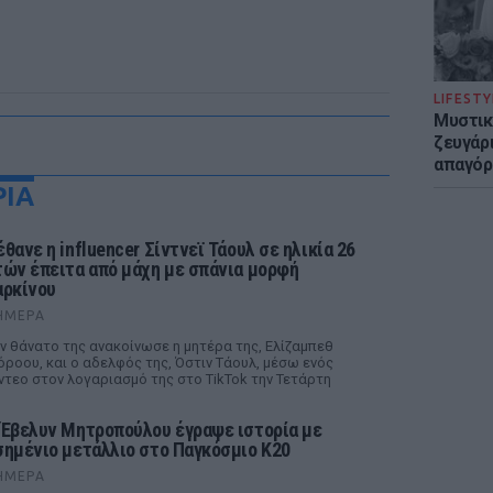
LIFESTY
Μυστικ
ζευγάρ
απαγόρ
ΡΙΑ
έθανε η influencer Σίντνεϊ Τάουλ σε ηλικία 26
τών έπειτα από μάχη με σπάνια μορφή
αρκίνου
ΉΜΕΡΑ
ν θάνατο της ανακοίνωσε η μητέρα της, Ελίζαμπεθ
ροου, και ο αδελφός της, Όστιν Τάουλ, μέσω ενός
ντεο στον λογαριασμό της στο TikTok την Τετάρτη
 Έβελυν Μητροπούλου έγραψε ιστορία με
σημένιο μετάλλιο στο Παγκόσμιο Κ20
ΉΜΕΡΑ