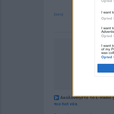
Opted 
I want t
[ΠΗΓΗ]
Opted 
I want 
Advertis
Opted 
I want t
of my P
was col
Opted 
Ακολουθήστε το E-Radio.
πιο hot νέα
.