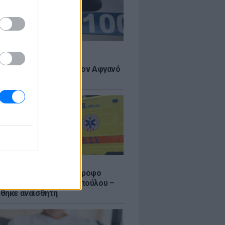
Σ
 πιστεύουμε», λένε οι
ανοί που υιοθέτησαν τον Αφγανό
σβο
Σ
γυναίκας από τον 5ο όροφο
τοικίας στη Μιχαλακοπούλου –
θηκε αναίσθητη