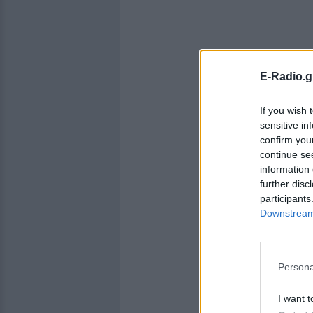
E-Radio.g
If you wish 
sensitive in
confirm you
continue se
information 
further disc
participants
Downstream 
Persona
I want t