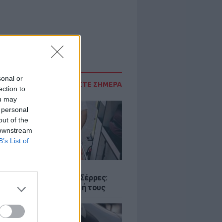
sonal or
ΔΙΑΒΑΣΤΕ ΣΗΜΕΡΑ
ection to
ou may
 personal
out of the
 downstream
B’s List of
Σ
ο με δύο νεκρούς στις Σέρρες:
 και γιος έχασαν τη ζωή τους