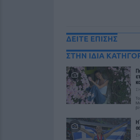
ΔΕΙΤΕ ΕΠΙΣΗΣ
ΣΤΗΝ ΙΔΙΑ ΚΑΤΗΓΟ
Π
ε
κ
Σ
Το
Μό
βί
Η
α
Σ