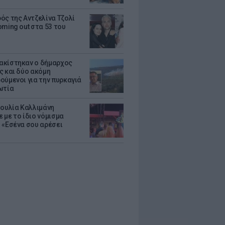
ός της Αντζελίνα Τζολί
oming out στα 53 του
κίστηκαν ο δήμαρχος
ς και δύο ακόμη
ούμενοι για την πυρκαγιά
ωτία
Ιουλία Καλλιμάνη
 με το ίδιο νόμισμα
 «Εσένα σου αρέσει