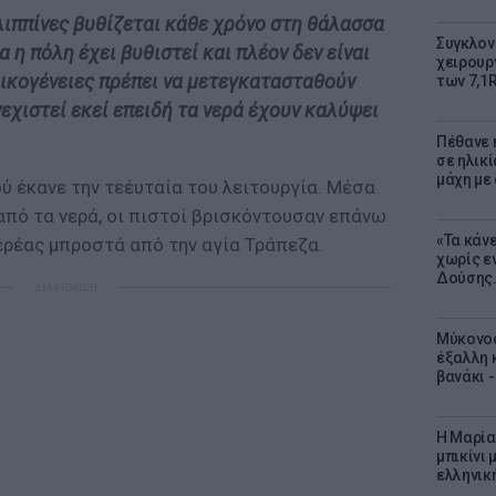
ιλιππίνες βυθίζεται κάθε χρόνο στη θάλασσα
Συγκλον
 η πόλη έχει βυθιστεί και πλέον δεν είναι
χειρουρ
οικογένειες πρέπει να μετεγκατασταθούν
των 7,1
εχιστεί εκεί επειδή τα νερά έχουν καλύψει
Πέθανε η
σε ηλικ
μάχη με
ύ έκανε την τεέυταία του λειτουργία. Μέσα
από τα νερά, οι πιστοί βρισκόντουσαν επάνω
«Τα κάν
ιερέας μπροστά από την αγία Τράπεζα.
χωρίς ε
Δούσης.
ΔΙΑΦΗΜΙΣΗ
Μύκονος
έξαλλη 
βανάκι 
Η Μαρία
μπικίνι
ελληνικ