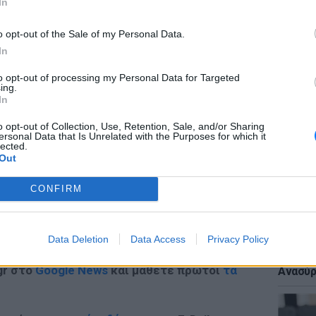
In
o opt-out of the Sale of my Personal Data.
In
ΕΙΔΗΣΕΙ
to opt-out of processing my Personal Data for Targeted
«Δεν το
ing.
ΔΙΑΦΗΜΙΣΗ
Αμερικ
In
στη Λέ
o opt-out of Collection, Use, Retention, Sale, and/or Sharing
ersonal Data that Is Unrelated with the Purposes for which it
lected.
Out
CONFIRM
ΕΙΔΗΣΕΙ
Data Deletion
Data Access
Privacy Policy
Πτώση 
πολυκα
gr στο
Google News
και μάθετε πρώτοι
τα
Ανασύρ