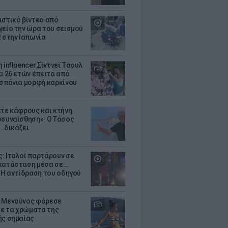
ιστικό βίντεο από
γείο την ώρα του σεισμού
R στην Ιαπωνία
 influencer Σίντνεϊ Τάουλ
ία 26 ετών έπειτα από
 σπάνια μορφή καρκίνου
ετε κάφρους και κτήνη
νσυναίσθηση»: Ο Τάσος
..δικάζει
: Ιταλοί παρτάρουν σε
κατάσταση μέσα σε...
- Η αντίδραση του οδηγού
 Μενούνος φόρεσε
 με τα χρώματα της
ής σημαίας