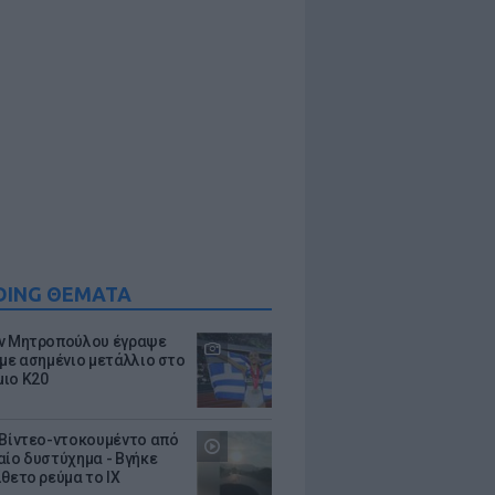
DING ΘΕΜΑΤΑ
ν Μητροπούλου έγραψε
 με ασημένιο μετάλλιο στο
ιο Κ20
 Βίντεο-ντοκουμέντο από
αίο δυστύχημα - Βγήκε
ίθετο ρεύμα το ΙΧ