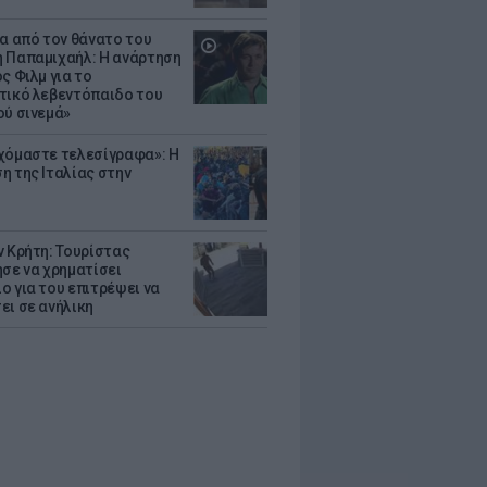
ια από τον θάνατο του
 Παπαμιχαήλ: Η ανάρτηση
ς Φιλμ για το
τικό λεβεντόπαιδο του
ού σινεμά»
χόμαστε τελεσίγραφα»: Η
η της Ιταλίας στην
ν Κρήτη: Τουρίστας
ησε να χρηματίσει
ο για του επιτρέψει να
ει σε ανήλικη