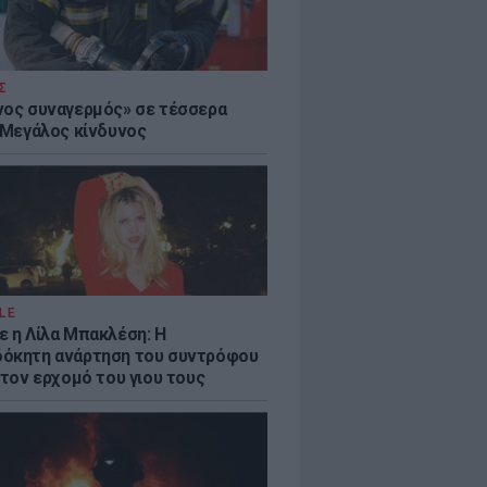
Σ
νος συναγερμός» σε τέσσερα
- Μεγάλος κίνδυνος
LE
ε η Λίλα Μπακλέση: Η
όκητη ανάρτηση του συντρόφου
 τον ερχομό του γιου τους