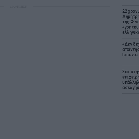
ΔΙΑΦΗΜΙΣΗ
22 χρόν
Δημήτρη
της Φίνο
«γοητευ
ελληνικ
«Δεν δε
απάντησ
Ισπανία
Σοκ στη
επιχείρ
υπάλληλ
ασελγήσ