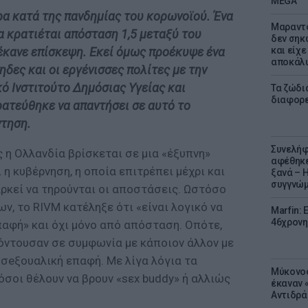
MEGA
ρα κατά της πανδημίας του κορωνοϊού. Ένα
Μαραντό
α κρατιέται απόσταση 1,5 μεταξύ του
δεν σηκ
έκανε επίσκεψη. Εκεί όμως προέκυψε ένα
και είχε
αποκάλυ
ηδες και οι εργένισσες πολίτες με την
κό Ινστιτούτο Δημόσιας Υγείας και
Τα ζώδια
διαφορ
ατεύθηκε να απαντήσει σε αυτό το
ντηση.
Συνελήφ
 η Ολλανδία βρίσκεται σε μια «έξυπνη»
αφέθηκε
 η κυβέρνηση, η οποία επιτρέπει μέχρι και
ξανά – 
συγγνώ
αρκεί να τηρούνται οι αποστάσεις. Ωστόσο
, το RIVM κατέληξε ότι «είναι λογικό να
Marfin: 
46χρονη
παφή» και όχι μόνο από απόσταση. Οπότε,
χόντουσαν σε συμφωνία με κάποιον άλλον με
ν σeξουαλική επαφή. Με λίγα λόγια τα
Μύκονος
σοι θέλουν να βρουν «sεx buddy» ή αλλιώς
έκαναν «
Αντιδρά