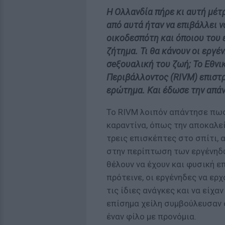
Η Ολλανδία πήρε κι αυτή μέτ
από αυτά ήταν να επιβάλλει ν
οικοδεσπότη και όποιου του 
ζήτημα. Τι θα κάνουν οι εργέν
σeξουαλική του ζωή; Το Εθνι
Περιβάλλοντος (RIVM) επιστρ
ερώτημα. Και έδωσε την απά
Το RIVM λοιπόν απάντησε πως
καραντίνα, όπως την αποκαλεί
τρεις επισκέπτες στο σπίτι, 
στην περίπτωση των εργένηδων
θέλουν να έχουν και φυσική ε
πρότεινε, οι εργένηδες να ερ
τις ίδιες ανάγκες και να είχα
επίσημα χείλη συμβούλευσαν ό
έναν φίλο με προνόμια.