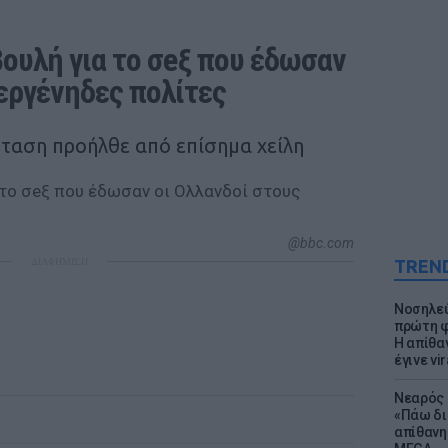
ουλή για το σeξ που έδωσαν 
 εργένηδες πολίτες
ταση προήλθε από επίσημα χείλη
@bbc.com
ΔΙΑΦΗΜΙΣΗ
TREN
Νοσηλεύ
πρώτη φ
Η απίθα
έγινε vir
Νεαρός 
«Πάω δι
απίθανη