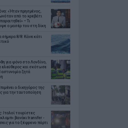
να: «Ήταν πρησμένος,
ωνόταν από το κρεβάτι
 παραιτηθεί» – Τι
ψε ο μασέρ του στη δίκη
 σήμερα 8/8: Κάνε κάτι
ετικό
θη για φόνο στο Λονδίνο,
 ελεύθερος και σκότωσε
Η αστυνομία ζητά
μη
Επιμένει ο δικηγόρος της
ς για την ταυτοποίηση
: Ιταλοί τουρίστες
κλαμπ» βανάκι transfer -
σεις για το ξέφρενο πάρτι