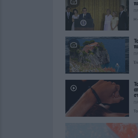
π
Π
Η 
Τ
π
Π
Έν
Τ
α
σ
Π
Το