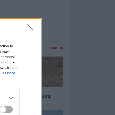
sonal or
ection to
ΔΙΑΒΑΣΤΕ ΣΗΜΕΡΑ
ou may
 personal
out of the
 downstream
B’s List of
Σ
 Πού θα «χτυπήσει» η ζέστη