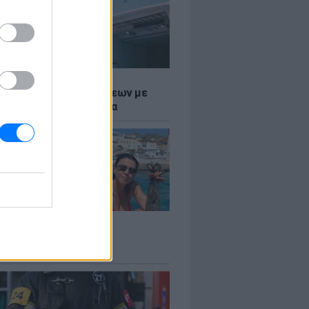
Σ
τος: Ρεκόρ Αναχωρήσεων με
Ταξιδιώτες στα Λιμάνια
LE
 Βερνίκου: Πόζαρε με
φαλο στο χέρι