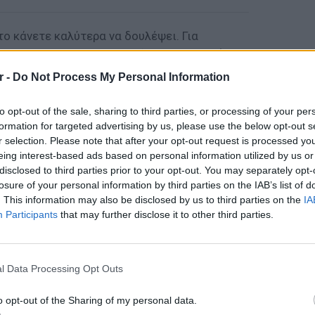
ο κάνετε καλύτερα να δουλέψει. Για
τιέστε με το ίδιο άτομο (cuddle buddy ή sεx
κή επαφή, αρκεί να μην είστε άρρωστοι.
r -
Do Not Process My Personal Information
πόσους ακόμα ανθρώπους συναντάτε
υς συναντάτε, τόσο μεγαλύτερη είναι η
to opt-out of the sale, sharing to third parties, or processing of your per
formation for targeted advertising by us, please use the below opt-out s
 ιό», ήταν η συμβουλή.
r selection. Please note that after your opt-out request is processed y
eing interest-based ads based on personal information utilized by us or
νδία και σας έβρισκε μόνους η καραντίνα, θα
disclosed to third parties prior to your opt-out. You may separately opt-
κάποιον να κάνετε σeξ για λόγους ηρεμίας
losure of your personal information by third parties on the IAB’s list of
Και μάλιστα μετά από προτροπή που έκαναν
. This information may also be disclosed by us to third parties on the
IA
Participants
that may further disclose it to other third parties.
ΔΙΑΦΗΜΙΣΗ
ΕΙΔΗΣΕΙ
Καιρός:
l Data Processing Opt Outs
σήμερα
o opt-out of the Sharing of my personal data.