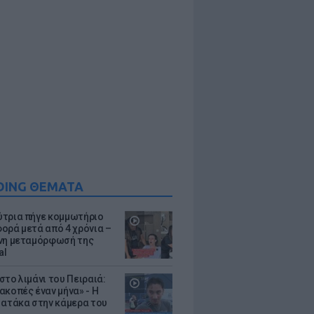
DING ΘΕΜΑΤΑ
τρια πήγε κομμωτήριο
ορά μετά από 4 χρόνια –
νη μεταμόρφωσή της
al
στο λιμάνι του Πειραιά:
ακοπές έναν μήνα» - Η
 ατάκα στην κάμερα του