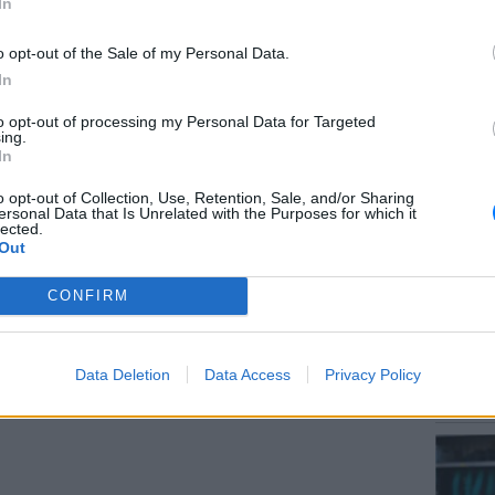
In
o opt-out of the Sale of my Personal Data.
In
to opt-out of processing my Personal Data for Targeted
ΕΙΔΗΣΕΙ
ing.
Αύγουσ
In
gr στο
Google News
και μάθετε πρώτοι
τα
56.000 
o opt-out of Collection, Use, Retention, Sale, and/or Sharing
ersonal Data that Is Unrelated with the Purposes for which it
lected.
; Τα νέα της ημέρας και ότι σου κάνει κλικ!
Out
r και στο Instagram
CONFIRM
ΔΙΑΦΗΜΙΣΗ
LIFESTY
Data Deletion
Data Access
Privacy Policy
Μαρίνα
λαγοκέ