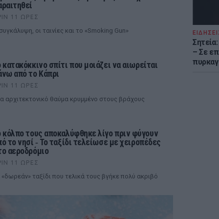
αραιτηθεί
ΡΙΝ 11 ΏΡΕΣ
συγκάλυψη, οι ταινίες και το «Smoking Gun»
ΕΙΔΗΣΕΙ
Σητεία
– Σε επ
πυρκαγ
ο κατακόκκινο σπίτι που μοιάζει να αιωρείται
άνω από το Κάπρι
ΡΙΝ 11 ΏΡΕΣ
α αρχιτεκτονικό θαύμα κρυμμένο στους βράχους
ο κόλπο τους αποκαλύφθηκε λίγο πριν φύγουν
πό το νησί ‑ Το ταξίδι τελείωσε με χειροπέδες
το αεροδρόμιο
ΡΙΝ 11 ΏΡΕΣ
 «δωρεάν» ταξίδι που τελικά τους βγήκε πολύ ακριβό