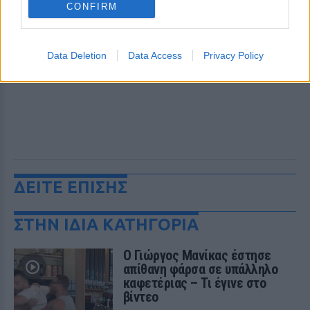
CONFIRM
Data Deletion
Data Access
Privacy Policy
ΔΕΙΤΕ ΕΠΙΣΗΣ
ΣΤΗΝ ΙΔΙΑ ΚΑΤΗΓΟΡΙΑ
Ο Γιώργος Μανίκας έστησε
απίθανη φάρσα σε υπάλληλο
καφετέριας – Τι έγινε στο
βίντεο