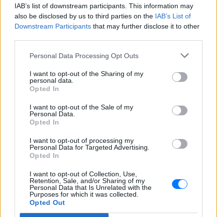
IAB’s list of downstream participants. This information may
Ακολουθήστε το E-Radio.gr στο
Google News
also be disclosed by us to third parties on the
IAB’s List of
και μάθετε πρώτοι
Downstream Participants
τα πιο hot νέα
that may further disclose it to other
.
third parties.
Διαβάστε περισσότερα θέματα για
Μόδα
,
Personal Data Processing Opt Outs
Ομορφιά
,
Σχέσεις
και φυσικά
Celebrities
στο νέο
Pink.gr
!
I want to opt-out of the Sharing of my
personal data.
Opted In
Ακολουθήστε το E-Radio.gr και στο Instagram
I want to opt-out of the Sale of my
Personal Data.
ΔΙΑΦΗΜΙΣΗ
Opted In
I want to opt-out of processing my
Personal Data for Targeted Advertising.
Opted In
I want to opt-out of Collection, Use,
Retention, Sale, and/or Sharing of my
Personal Data that Is Unrelated with the
Purposes for which it was collected.
Opted Out