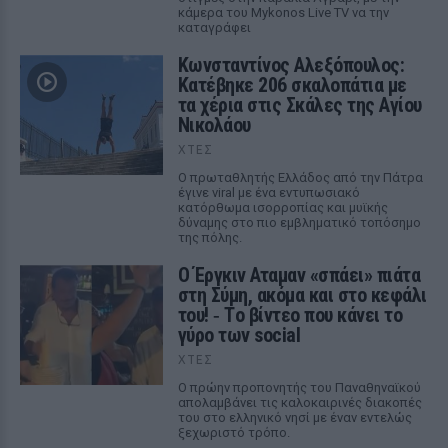
κάμερα του Mykonos Live TV να την
καταγράφει
Κωνσταντίνος Αλεξόπουλος:
Κατέβηκε 206 σκαλοπάτια με
τα χέρια στις Σκάλες της Αγίου
Νικολάου
ΧΤΕΣ
Ο πρωταθλητής Ελλάδος από την Πάτρα
έγινε viral με ένα εντυπωσιακό
κατόρθωμα ισορροπίας και μυϊκής
δύναμης στο πιο εμβληματικό τοπόσημο
της πόλης.
Ο Έργκιν Αταμαν «σπάει» πιάτα
στη Σύμη, ακόμα και στο κεφάλι
του! ‑ Tο βίντεο που κάνει το
γύρο των social
ΧΤΕΣ
Ο πρώην προπονητής του Παναθηναϊκού
απολαμβάνει τις καλοκαιρινές διακοπές
του στο ελληνικό νησί με έναν εντελώς
ξεχωριστό τρόπο.