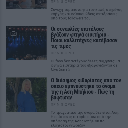
ΠΡΙΝ 8 ΏΡΕΣ
Συνεχή παράπονα για τον καφέ, στημένος
καβγάς και ενθουσιώδεις αντιδράσεις
από τους followers του
Οι συναυλίες επιτέλους
βγάζουν φτηνά εισιτήρια ‑
Ποιοι καλλιτέχνες κατέβασαν
τις τιμές
ΠΡΙΝ 8 ΏΡΕΣ
Οι fans δεν αντέχουν άλλες αυξήσεις: Τα
φθηνά εισιτήρια που εξαφανίζονται σε
λίγα λεπτά
Ο διάσημος κιθαρίστας απο τον
οποιο εμπνεύστηκε το όνομα
της η Αση Μπήλιου ‑ Πώς τη
βάφτισαν
ΠΡΙΝ 8 ΏΡΕΣ
Το πραγματικό της όνομα δεν είναι Αση:
Η απίστευτη ιστορία πίσω από την
απόφαση της Ασης Μπήλιου που
ελάχιστοι γνώριζαν