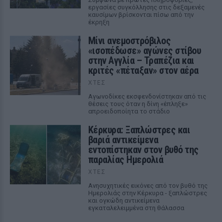
εργασίες συγκόλλησης στις δεξαμενές
καυσίμων βρίσκονται πίσω από την
έκρηξη
Μίνι ανεμοστρόβιλος
«ισοπέδωσε» αγώνες στίβου
στην Αγγλία – Τραπέζια και
κριτές «πέταξαν» στον αέρα
ΧΤΕΣ
Αγωνοδίκες εκσφενδονίστηκαν από τις
θέσεις τους όταν η δίνη «έπληξε»
απροειδοποίητα το στάδιο
Κέρκυρα: Ξαπλώστρες και
βαριά αντικείμενα
εντοπίστηκαν στον βυθό της
παραλίας Ημερολιά
ΧΤΕΣ
Ανησυχητικές εικόνες από τον βυθό της
Ημερολιάς στην Κέρκυρα - ξαπλώστρες
και ογκώδη αντικείμενα
εγκαταλελειμμένα στη θάλασσα