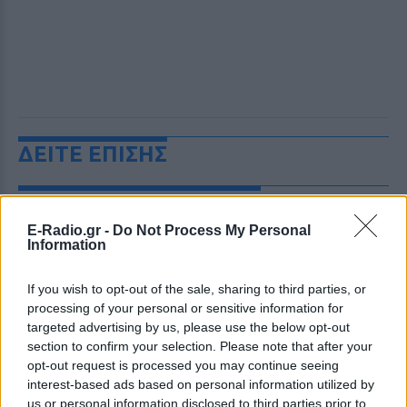
ΔΕΙΤΕ ΕΠΙΣΗΣ
ΣΤΗΝ ΙΔΙΑ ΚΑΤΗΓΟΡΙΑ
E-Radio.gr -
Do Not Process My Personal
Ο Τραμπ έτρεξε πίσω από
Information
μικρό αγόρι σε σκηνή στο Λας
Βέγκας: «Φοβήθηκα ότι θα
If you wish to opt-out of the sale, sharing to third parties, or
έπεφτε όπως ο Μπάιντεν»,
processing of your personal or sensitive information for
δείτε βίντεο
targeted advertising by us, please use the below opt-out
ΠΡΙΝ 10 ΏΡΕΣ
section to confirm your selection. Please note that after your
Μια από τις επικότερες τούμπες του Τζο
opt-out request is processed you may continue seeing
Μπάιντεν ήταν στη σκηνή εκδήλωση της
interest-based ads based on personal information utilized by
αμερικανικής Σχολής Ικάρων
us or personal information disclosed to third parties prior to