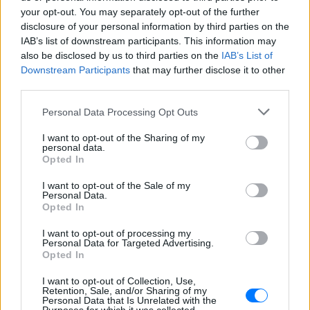
Μυστράς: «Δεν ήταν οικονομικό
your opt-out. You may separately opt-out of the further
το κίνητρο» υποστηρίζει ο
disclosure of your personal information by third parties on the
συνήγορος του 55χρονου που
IAB’s list of downstream participants. This information may
είχε τη σορό του πατέρα του σε
also be disclosed by us to third parties on the
IAB’s List of
καταψύκτη
Downstream Participants
that may further disclose it to other
third parties.
ΠΡΙΝ 10 ΏΡΕΣ
Ο ίδιος δήλωσε ότι ο πελάτης του είχε
Personal Data Processing Opt Outs
μια εξαιρετικά έντονη συναισθηματική
εξάρτηση από τους γονείς του
I want to opt-out of the Sharing of my
personal data.
Βόλος: 26χρονος απείλησε να
Opted In
σφάξει τη μητέρα του και
χτύπησε τον αδελφό του για το
I want to opt-out of the Sale of my
πρωινό
Personal Data.
Opted In
ΠΡΙΝ 10 ΏΡΕΣ
Τα προβλήματα ξεκίνησαν μετά την
I want to opt-out of processing my
επιστροφή του από τον στρατό
Personal Data for Targeted Advertising.
Opted In
I want to opt-out of Collection, Use,
Retention, Sale, and/or Sharing of my
Personal Data that Is Unrelated with the