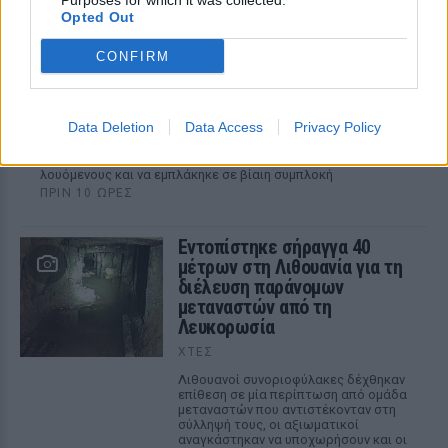
Purposes for which it was collected.
Opted Out
CONFIRM
Βίντεο: Υποψήφιος Δημοκρατικών στη Χαβάη
βρίζει γυναίκες σε παραλία και τρώει ξύλο
Data Deletion
Data Access
Privacy Policy
Οι Αρχές συνέλαβαν τον Κίριλ Μπάσιν, υποψήφιο των
Δημοκρατικών για το Κογκρέσο στη Χαβάη, μετά από
επεισόδιο σε κατάμεστη παραλία όπου φέρεται να απείλησε
λουόμενους και να εμπλάκηκε σε βίαιη συμπλοκή
ΠΡΙΝ 10 ΏΡΕΣ
Εντοπίστηκε σήραγγα 40
μέτρων στη Λιθουανία για τη
διέλευση παράνομων
μεταναστών από τη
Λευκορωσία
ΧΤΕΣ
Λιθουανοί συνοριοφύλακες δέχθηκαν
επίθεση σε μία περίπτωση από ομάδα
μεταναστών που αντιστέκονταν στη
σύλληψή τους, οι αξιωματικοί
αναγκάστηκαν να υποχωρήσουν και οι