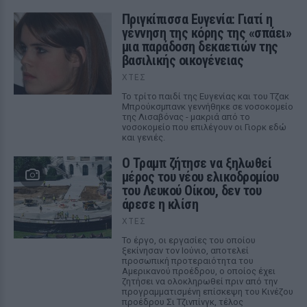
Πριγκίπισσα Ευγενία: Γιατί η
γέννηση της κόρης της «σπάει»
μια παράδοση δεκαετιών της
βασιλικής οικογένειας
ΧΤΕΣ
Το τρίτο παιδί της Ευγενίας και του Τζακ
Μπρούκσμπανκ γεννήθηκε σε νοσοκομείο
της Λισαβόνας - μακριά από το
νοσοκομείο που επιλέγουν οι Γιορκ εδώ
και γενιές.
Ο Τραμπ ζήτησε να ξηλωθεί
μέρος του νέου ελικοδρομίου
του Λευκού Οίκου, δεν του
άρεσε η κλίση
ΧΤΕΣ
Το έργο, οι εργασίες του οποίου
ξεκίνησαν τον Ιούνιο, αποτελεί
προσωπική προτεραιότητα του
Αμερικανού προέδρου, ο οποίος έχει
ζητήσει να ολοκληρωθεί πριν από την
προγραμματισμένη επίσκεψη του Κινέζου
προέδρου Σι Τζινπίνγκ, τέλος