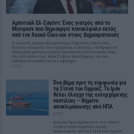
Αμπντούλ Ελ‑Σαγέντ: Ένας γιατρός από το
Μίσιγκαν που δημιουργεί πονοκέφαλο εκτός
από τον Λευκό Οίκο και στους Δημοκρατικούς
Ο γιατρός, πρώην αξιωματούχος δημόσιας υγείας και
έντονος επικριτής της ισραηλινής πολιτικής, κατάφερε να
ξεπεράσει μία πρωτοφανή οικονομική κινητοποίηση υπέρ
της αντιπάλου του, Χέιλι Στίβενς βασιζόμενος σε ένα
καθαρά αντικαθεστωτικό αφήγημα
ΧΤΕΣ
Ένα βήμα πριν τη συμφωνία για
τα Στενά του Ορμούζ: Το Ιράν
θέλει έλεγχο της εισερχόμενης
ναυτιλίας – Βήματα
αποκλιμάκωσης από ΗΠΑ
ΧΤΕΣ
Ιράν και Ομάν βρίσκονται στο τελικό
στάδιο προετοιμασίας κοινής
ανακοίνωσης για τα Στενά του Ορμούζ