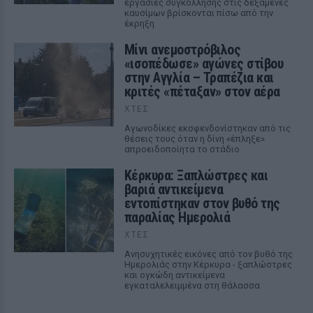
εργασίες συγκόλλησης στις δεξαμενές
καυσίμων βρίσκονται πίσω από την
έκρηξη
Μίνι ανεμοστρόβιλος
«ισοπέδωσε» αγώνες στίβου
στην Αγγλία – Τραπέζια και
κριτές «πέταξαν» στον αέρα
ΧΤΕΣ
Αγωνοδίκες εκσφενδονίστηκαν από τις
θέσεις τους όταν η δίνη «έπληξε»
απροειδοποίητα το στάδιο
Κέρκυρα: Ξαπλώστρες και
βαριά αντικείμενα
εντοπίστηκαν στον βυθό της
παραλίας Ημερολιά
ΧΤΕΣ
Ανησυχητικές εικόνες από τον βυθό της
Ημερολιάς στην Κέρκυρα - ξαπλώστρες
και ογκώδη αντικείμενα
εγκαταλελειμμένα στη θάλασσα