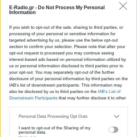
Μυστράς: «Δεν ήταν οικονομικό
E-Radio.gr -
Do Not Process My Personal
το κίνητρο» υποστηρίζει ο
Information
συνήγορος του 55χρονου που
είχε τη σορό του πατέρα του σε
καταψύκτη
If you wish to opt-out of the sale, sharing to third parties, or
processing of your personal or sensitive information for
ΠΡΙΝ 11 ΏΡΕΣ
targeted advertising by us, please use the below opt-out
Ο ίδιος δήλωσε ότι ο πελάτης του είχε
section to confirm your selection. Please note that after your
μια εξαιρετικά έντονη συναισθηματική
εξάρτηση από τους γονείς του
opt-out request is processed you may continue seeing
interest-based ads based on personal information utilized by
Βόλος: 26χρονος απείλησε να
us or personal information disclosed to third parties prior to
σφάξει τη μητέρα του και
your opt-out. You may separately opt-out of the further
χτύπησε τον αδελφό του για το
disclosure of your personal information by third parties on the
πρωινό
IAB’s list of downstream participants. This information may
ΠΡΙΝ 11 ΏΡΕΣ
also be disclosed by us to third parties on the
IAB’s List of
Downstream Participants
that may further disclose it to other
Τα προβλήματα ξεκίνησαν μετά την
επιστροφή του από τον στρατό
third parties.
Personal Data Processing Opt Outs
I want to opt-out of the Sharing of my
personal data.