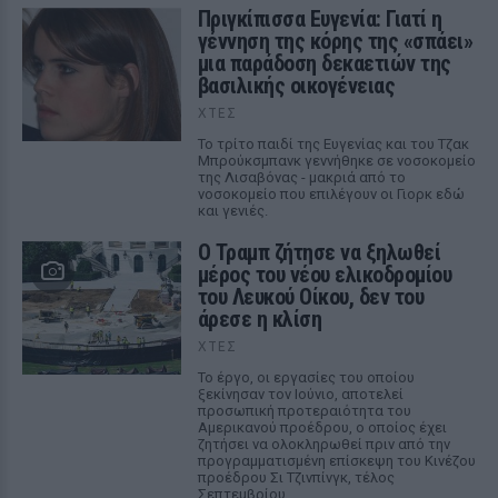
Πριγκίπισσα Ευγενία: Γιατί η
γέννηση της κόρης της «σπάει»
μια παράδοση δεκαετιών της
βασιλικής οικογένειας
ΧΤΕΣ
Το τρίτο παιδί της Ευγενίας και του Τζακ
Μπρούκσμπανκ γεννήθηκε σε νοσοκομείο
της Λισαβόνας - μακριά από το
νοσοκομείο που επιλέγουν οι Γιορκ εδώ
και γενιές.
Ο Τραμπ ζήτησε να ξηλωθεί
μέρος του νέου ελικοδρομίου
του Λευκού Οίκου, δεν του
άρεσε η κλίση
ΧΤΕΣ
Το έργο, οι εργασίες του οποίου
ξεκίνησαν τον Ιούνιο, αποτελεί
προσωπική προτεραιότητα του
Αμερικανού προέδρου, ο οποίος έχει
ζητήσει να ολοκληρωθεί πριν από την
προγραμματισμένη επίσκεψη του Κινέζου
προέδρου Σι Τζινπίνγκ, τέλος
Σεπτεμβρίου