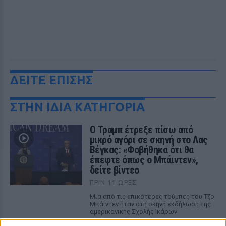
ΔΕΙΤΕ ΕΠΙΣΗΣ
ΣΤΗΝ ΙΔΙΑ ΚΑΤΗΓΟΡΙΑ
Ο Τραμπ έτρεξε πίσω από
μικρό αγόρι σε σκηνή στο Λας
Βέγκας: «Φοβήθηκα ότι θα
έπεφτε όπως ο Μπάιντεν»,
δείτε βίντεο
ΠΡΙΝ 11 ΏΡΕΣ
Μια από τις επικότερες τούμπες του Τζο
Μπάιντεν ήταν στη σκηνή εκδήλωση της
αμερικανικής Σχολής Ικάρων