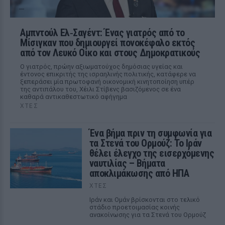
Αμπντούλ Ελ‑Σαγέντ: Ένας γιατρός από το
Μίσιγκαν που δημιουργεί πονοκέφαλο εκτός
από τον Λευκό Οίκο και στους Δημοκρατικούς
Ο γιατρός, πρώην αξιωματούχος δημόσιας υγείας και
έντονος επικριτής της ισραηλινής πολιτικής, κατάφερε να
ξεπεράσει μία πρωτοφανή οικονομική κινητοποίηση υπέρ
της αντιπάλου του, Χέιλι Στίβενς βασιζόμενος σε ένα
καθαρά αντικαθεστωτικό αφήγημα
ΧΤΕΣ
Ένα βήμα πριν τη συμφωνία για
τα Στενά του Ορμούζ: Το Ιράν
θέλει έλεγχο της εισερχόμενης
ναυτιλίας – Βήματα
αποκλιμάκωσης από ΗΠΑ
ΧΤΕΣ
Ιράν και Ομάν βρίσκονται στο τελικό
στάδιο προετοιμασίας κοινής
ανακοίνωσης για τα Στενά του Ορμούζ