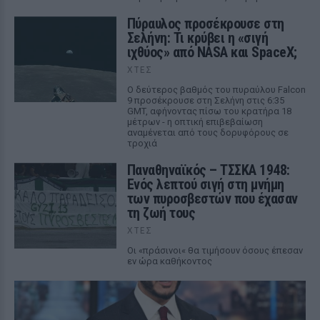
Πύραυλος προσέκρουσε στη
Σελήνη: Τι κρύβει η «σιγή
ιχθύος» από NASA και SpaceX;
ΧΤΕΣ
Ο δεύτερος βαθμός του πυραύλου Falcon
9 προσέκρουσε στη Σελήνη στις 6:35
GMT, αφήνοντας πίσω του κρατήρα 18
μέτρων - η οπτική επιβεβαίωση
αναμένεται από τους δορυφόρους σε
τροχιά
Παναθηναϊκός – ΤΣΣΚΑ 1948:
Ενός λεπτού σιγή στη μνήμη
των πυροσβεστών που έχασαν
τη ζωή τους
ΧΤΕΣ
Οι «πράσινοι« θα τιμήσουν όσους έπεσαν
εν ώρα καθήκοντος