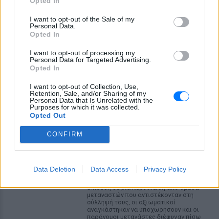
Opted In
I want to opt-out of the Sale of my
Personal Data.
Βίντεο: Υποψήφιος Δημοκρατικών στη Χαβάη
Opted In
βρίζει γυναίκες σε παραλία και τρώει ξύλο
I want to opt-out of processing my
Οι Αρχές συνέλαβαν τον Κίριλ Μπάσιν, υποψήφιο των
Personal Data for Targeted Advertising.
Δημοκρατικών για το Κογκρέσο στη Χαβάη, μετά από
Opted In
επεισόδιο σε κατάμεστη παραλία όπου φέρεται να απείλησε
λουόμενους και να εμπλάκηκε σε βίαιη συμπλοκή
I want to opt-out of Collection, Use,
ΠΡΙΝ 11 ΏΡΕΣ
Retention, Sale, and/or Sharing of my
Personal Data that Is Unrelated with the
Purposes for which it was collected.
Εντοπίστηκε σήραγγα 40
Opted Out
μέτρων στη Λιθουανία για τη
διέλευση παράνομων
CONFIRM
μεταναστών από τη
Λευκορωσία
ΧΤΕΣ
Data Deletion
Data Access
Privacy Policy
Λιθουανοί συνοριοφύλακες δέχθηκαν
επίθεση σε μία περίπτωση από ομάδα
μεταναστών που αντιστέκονταν στη
σύλληψή τους, οι αξιωματικοί
αναγκάστηκαν να υποχωρήσουν και οι
παράνομοι μετανάστες διέφυγαν πίσω