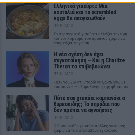
Ελληνικό γιαούρτι: Μία
κουταλιά και τα scrambled
eggs θα απογειωθούν
ΠΡΙΝ ΛΊΓΟ
Το στραγγιστό γιαούρτι αλλάζει την υφή
και τον κορεσμό του πρωινού χωρίς να
επηρεάζει τη γεύση.
Η νέα σχέση δεν έχει
συγκατοίκηση – Και η Charlize
Theron το επιβεβαιώνει
ΠΡΙΝ ΛΊΓΟ
«Δεν νομίζω ότι μπορώ να ξαναζήσω με
κάποιον» – Η εξομολόγηση της ηθοποιού
Πότε σου χτυπάει καμπανάκι ο
θυρεοειδής; Τα σημάδια που
δεν πρέπει να αγνοήσεις
ΠΡΙΝ ΛΊΓΟ
Ο θυρεοειδής χτυπάει πολλές γυναίκες
χωρίς να το καταλάβουν εγκαίρως