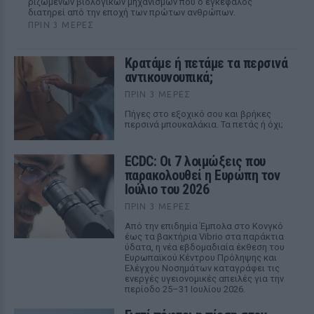
ριζωμένων βιολογικών μηχανισμών που ο εγκέφαλος
διατηρεί από την εποχή των πρώτων ανθρώπων.
ΠΡΙΝ 3 ΜΈΡΕΣ
Κρατάμε ή πετάμε τα περσινά
αντικουνουπικά;
ΠΡΙΝ 3 ΜΈΡΕΣ
Πήγες στο εξοχικό σου και βρήκες
περσινά μπουκαλάκια. Τα πετάς ή όχι;
ECDC: Οι 7 λοιμώξεις που
παρακολουθεί η Ευρώπη τον
Ιούλιο του 2026
ΠΡΙΝ 3 ΜΈΡΕΣ
Από την επιδημία Έμπολα στο Κονγκό
έως τα βακτήρια Vibrio στα παράκτια
ύδατα, η νέα εβδομαδιαία έκθεση του
Ευρωπαϊκού Κέντρου Πρόληψης και
Ελέγχου Νοσημάτων καταγράφει τις
ενεργές υγειονομικές απειλές για την
περίοδο 25–31 Ιουλίου 2026.