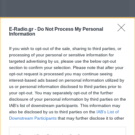
E-Radio.gr -
Do Not Process My Personal
Information
Ακολουθήστε το E-Radio.gr στο
Google News
If you wish to opt-out of the sale, sharing to third parties, or
και μάθετε πρώτοι
τα πιο hot νέα
.
processing of your personal or sensitive information for
targeted advertising by us, please use the below opt-out
Εσύ μπήκες στο E-Daily.gr; Τα νέα της ημέρας
section to confirm your selection. Please note that after your
opt-out request is processed you may continue seeing
και ότι σου κάνει κλικ!
interest-based ads based on personal information utilized by
us or personal information disclosed to third parties prior to
Ακολουθήστε το E-Radio.gr και στο Instagram
your opt-out. You may separately opt-out of the further
disclosure of your personal information by third parties on the
ΔΙΑΦΗΜΙΣΗ
IAB’s list of downstream participants. This information may
also be disclosed by us to third parties on the
IAB’s List of
Downstream Participants
that may further disclose it to other
third parties.