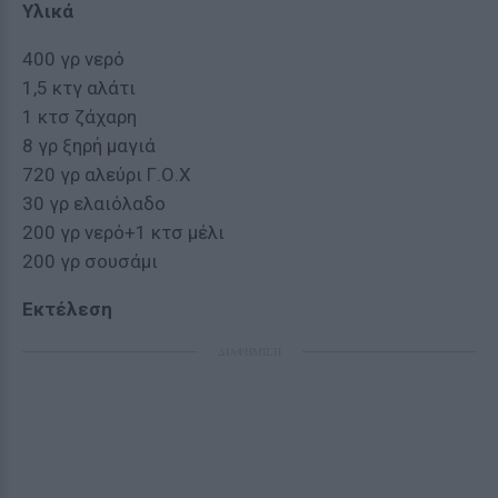
Υλικά
400 γρ νερό
1,5 κτγ αλάτι
1 κτσ ζάχαρη
8 γρ ξηρή μαγιά
720 γρ αλεύρι Γ.Ο.Χ
30 γρ ελαιόλαδο
200 γρ νερό+1 κτσ μέλι
200 γρ σουσάμι
Εκτέλεση
ΔΙΑΦΗΜΙΣΗ