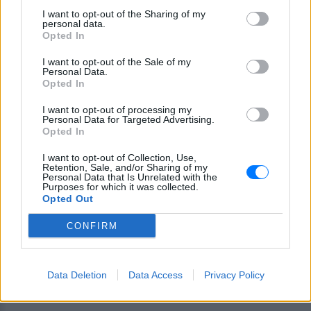
I want to opt-out of the Sharing of my
Εσύ μπήκες στο E-Daily.gr; Τα νέα της ημέρας
personal data.
και ότι σου κάνει κλικ!
Opted In
I want to opt-out of the Sale of my
Ακολουθήστε το E-Radio.gr και στο Instagram
Personal Data.
Opted In
ΔΙΑΦΗΜΙΣΗ
I want to opt-out of processing my
Personal Data for Targeted Advertising.
Opted In
I want to opt-out of Collection, Use,
Retention, Sale, and/or Sharing of my
Personal Data that Is Unrelated with the
Purposes for which it was collected.
Opted Out
CONFIRM
Data Deletion
Data Access
Privacy Policy