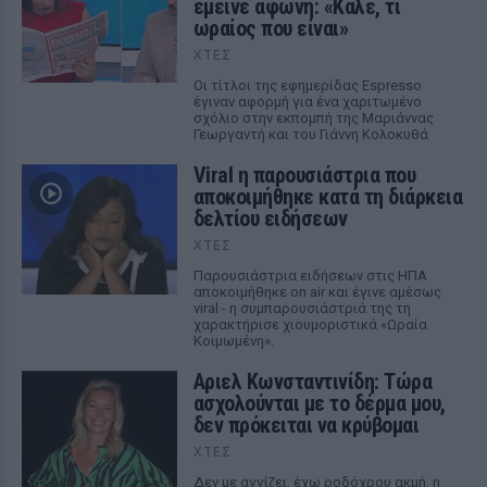
έμεινε άφωνη: «Καλέ, τι
ωραίος που είναι»
ΧΤΕΣ
Οι τίτλοι της εφημερίδας Espresso
έγιναν αφορμή για ένα χαριτωμένο
σχόλιο στην εκπομπή της Μαριάννας
Γεωργαντή και του Γιάννη Κολοκυθά
Viral η παρουσιάστρια που
αποκοιμήθηκε κατά τη διάρκεια
δελτίου ειδήσεων
ΧΤΕΣ
Παρουσιάστρια ειδήσεων στις ΗΠΑ
αποκοιμήθηκε on air και έγινε αμέσως
viral - η συμπαρουσιάστριά της τη
χαρακτήρισε χιουμοριστικά «Ωραία
Κοιμωμένη».
Αριελ Κωνσταντινίδη: Τώρα
ασχολούνται με το δέρμα μου,
δεν πρόκειται να κρύβομαι
ΧΤΕΣ
Δεν με αγγίζει, έχω ροδόχρου ακμή, η