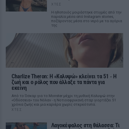
ΧΤΕΣ
Η ηθοποιός μοιράστηκε στιγμές από την
παραλία μέσα από Instagram stories,
ποζάροντας μέσα στο νερό με τα αγόρια
της
Charlize Theron: Η «Καλυψώ» κλείνει τα 51 ‑ H
ζωή και ο ρόλος που άλλαξε τα πάντα για
εκείνη
Από το Όσκαρ για το Monster μέχρι τη μυθική Καλυψώ στην
«Οδύσσεια» του Νόλαν - η Νοτιοαφρικανή σταρ γιορτάζει 51
χρόνια ζωής και μια καριέρα χωρίς στερεότυπα.
ΧΤΕΣ
Λαγοκέφαλος στη θάλασσα: Τι