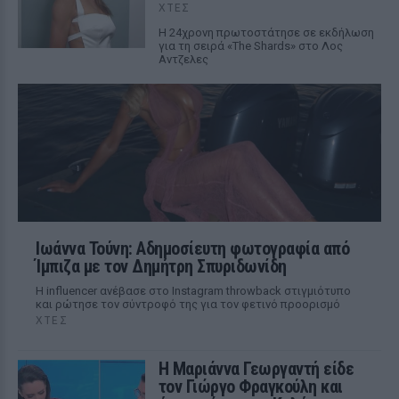
ΧΤΕΣ
Η 24χρονη πρωτοστάτησε σε εκδήλωση
για τη σειρά «The Shards» στο Λος
Αντζελες
Ιωάννα Τούνη: Αδημοσίευτη φωτογραφία από
Ίμπιζα με τον Δημήτρη Σπυριδωνίδη
Η influencer ανέβασε στο Instagram throwback στιγμιότυπο
και ρώτησε τον σύντροφό της για τον φετινό προορισμό
ΧΤΕΣ
Η Μαριάννα Γεωργαντή είδε
τον Γιώργο Φραγκούλη και