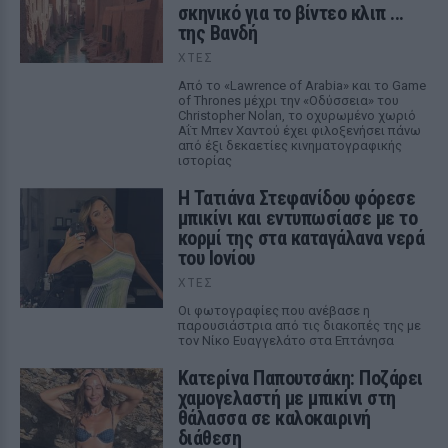
σκηνικό για το βίντεο κλιπ ...
της Βανδή
ΧΤΕΣ
Από το «Lawrence of Arabia» και το Game
of Thrones μέχρι την «Οδύσσεια» του
Christopher Nolan, το οχυρωμένο χωριό
Αΐτ Μπεν Χαντού έχει φιλοξενήσει πάνω
από έξι δεκαετίες κινηματογραφικής
ιστορίας
Η Τατιάνα Στεφανίδου φόρεσε
μπικίνι και εντυπωσίασε με το
κορμί της στα καταγάλανα νερά
του Ιονίου
ΧΤΕΣ
Οι φωτογραφίες που ανέβασε η
παρουσιάστρια από τις διακοπές της με
τον Νίκο Ευαγγελάτο στα Επτάνησα
Κατερίνα Παπουτσάκη: Ποζάρει
χαμογελαστή με μπικίνι στη
θάλασσα σε καλοκαιρινή
διάθεση