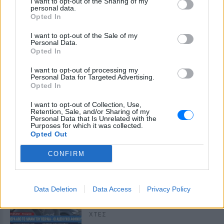
πρώτη φορά μετά από 4 χρόνια
I want to opt-out of the Sharing of my
personal data.
– Η απίθανη μεταμόρφωσή της
Opted In
έγινε viral
ΠΡΙΝ 10 ΏΡΕΣ
I want to opt-out of the Sale of my
Personal Data.
Ενώ φρόντιζε όλους τους άλλους...
Opted In
κανείς δεν φρόντισε για εκείνη
I want to opt-out of processing my
Χρήστος Δάντης: «Συνάδελφοι
Personal Data for Targeted Advertising.
προσπαθούν να ξεχάσουν ότι
Opted In
έγραψα το """"My Number
One""""»
I want to opt-out of Collection, Use,
Retention, Sale, and/or Sharing of my
ΧΤΕΣ
Personal Data that Is Unrelated with the
Purposes for which it was collected.
Ο συνθέτης μίλησε ανοιχτά για την
Opted Out
αχαριστία που βιώνει στον χώρο της
μουσικής, 22 χρόνια μετά τη νίκη της
Ελλάδας στη Eurovision.
CONFIRM
Νεαρός στο λιμάνι του Πειραιά:
«Πάω διακοπές έναν μήνα» ‑ Η
Data Deletion
Data Access
Privacy Policy
απίθανη ατάκα στην κάμερα του
MEGA
ΧΤΕΣ