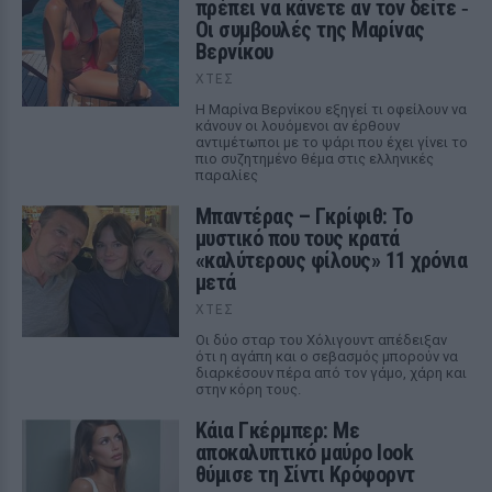
πρέπει να κάνετε αν τον δείτε ‑
Οι συμβουλές της Μαρίνας
Βερνίκου
ΧΤΕΣ
Η Μαρίνα Βερνίκου εξηγεί τι οφείλουν να
κάνουν οι λουόμενοι αν έρθουν
αντιμέτωποι με το ψάρι που έχει γίνει το
πιο συζητημένο θέμα στις ελληνικές
παραλίες
Μπαντέρας – Γκρίφιθ: Το
μυστικό που τους κρατά
«καλύτερους φίλους» 11 χρόνια
μετά
ΧΤΕΣ
Οι δύο σταρ του Χόλιγουντ απέδειξαν
ότι η αγάπη και ο σεβασμός μπορούν να
διαρκέσουν πέρα από τον γάμο, χάρη και
στην κόρη τους.
Κάια Γκέρμπερ: Με
αποκαλυπτικό μαύρο look
θύμισε τη Σίντι Κρόφορντ