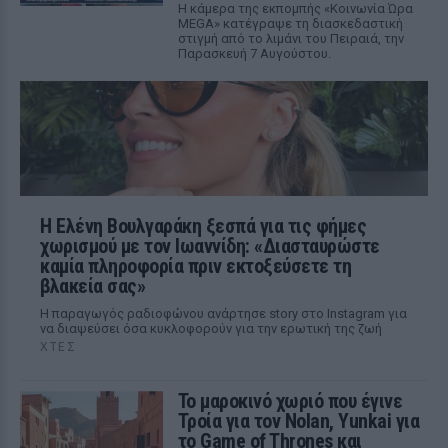
Η κάμερα της εκπομπής «Κοινωνία Ώρα
MEGA» κατέγραψε τη διασκεδαστική
στιγμή από το λιμάνι του Πειραιά, την
Παρασκευή 7 Αυγούστου.
Η Ελένη Βουλγαράκη ξεσπά για τις φήμες
χωρισμού με τον Ιωαννίδη: «Διασταυρώστε
καμία πληροφορία πριν εκτοξεύσετε τη
βλακεία σας»
Η παραγωγός ραδιοφώνου ανάρτησε story στο Instagram για
να διαψεύσει όσα κυκλοφορούν για την ερωτική της ζωή
ΧΤΕΣ
Το μαροκινό χωριό που έγινε
Τροία για τον Nolan, Yunkai για
το Game of Thrones και