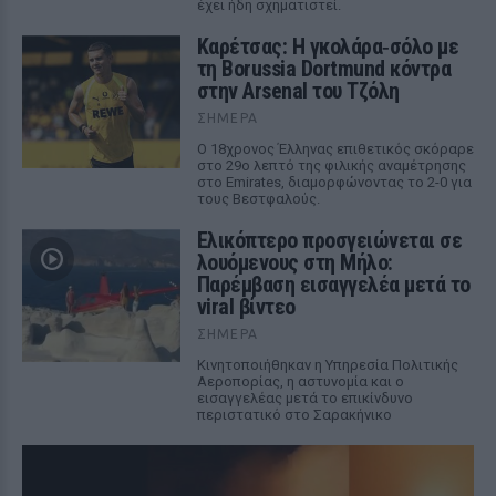
έχει ήδη σχηματιστεί.
Καρέτσας: Η γκολάρα‑σόλο με
τη Borussia Dortmund κόντρα
στην Arsenal του Τζόλη
ΣΉΜΕΡΑ
Ο 18χρονος Έλληνας επιθετικός σκόραρε
στο 29ο λεπτό της φιλικής αναμέτρησης
στο Emirates, διαμορφώνοντας το 2-0 για
τους Βεστφαλούς.
Ελικόπτερο προσγειώνεται σε
λουόμενους στη Μήλο:
Παρέμβαση εισαγγελέα μετά το
viral βίντεο
ΣΉΜΕΡΑ
Κινητοποιήθηκαν η Υπηρεσία Πολιτικής
Αεροπορίας, η αστυνομία και ο
εισαγγελέας μετά το επικίνδυνο
περιστατικό στο Σαρακήνικο