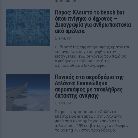
προσωπικό
Πάρος: Κλειστό το beach bar
όπου πνίγηκε ο 4χρονος –
Δικογραφία για ανθρωποκτονία
από αμέλεια
ΣΉΜΕΡΑ
Ο ιδιοκτήτης της επιχείρησης κρατείται
και αναμένεται να οδηγηθεί στον
εισαγγελέα, ενώ οι γονείς του παιδιού
αφέθηκαν ελεύθεροι μετά τη
σχηματισθείσα δικογραφία.
Πανικός στο αεροδρόμιο της
Ατλάντα: Εκκενώθηκε
αεροσκάφος με τσουλήθρες
έκτακτης ανάγκης
ΣΉΜΕΡΑ
Πτήση με προορισμό το Ορλάντο
επέστρεψε εκτάκτως στην Ατλάντα
μετά από αναφορές για καπνό στο
πιλοτήριο - 199 επιβάτες εγκατέλειψαν
το Boeing 757 στον τροχόδρομο.