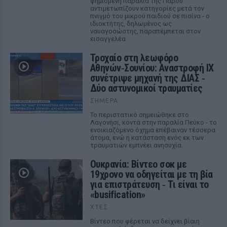
φημισμένη παραλία της Πάρου
αντιμετωπίζουν κατηγορίες μετά τον
πνιγμό του μικρού παιδιού σε πισίνα - ο
ιδιοκτήτης, δηλωμένος ως
ναυαγοσώστης, παραπέμπεται στον
εισαγγελέα
Τροχαίο στη λεωφόρο
Αθηνών‑Σουνίου: Αναστροφή ΙΧ
συνέτριψε μηχανή της ΔΙΑΣ ‑
Δύο αστυνομικοί τραυματίες
ΣΉΜΕΡΑ
Το περιστατικό σημειώθηκε στο
Λαγονήσι, κοντά στην παραλία Πεύκο - το
ενοικιαζόμενο όχημα επέβαιναν τέσσερα
άτομα, ενώ η κατάσταση ενός εκ των
τραυματιών εμπνέει ανησυχία.
Ουκρανία: Βίντεο σοκ με
19χρονο να οδηγείται με τη βία
για επιστράτευση ‑ Τι είναι το
«busification»
ΧΤΕΣ
Βίντεο που φέρεται να δείχνει βίαιη