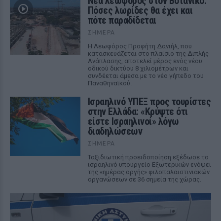
Νέα λεωφόρος στον Βοτανικό:
Πόσες λωρίδες θα έχει και
πότε παραδίδεται
ΣΉΜΕΡΑ
Η Λεωφόρος Προφήτη Δανιήλ, που
κατασκευάζεται στο πλαίσιο της Διπλής
Ανάπλασης, αποτελεί μέρος ενός νέου
οδικού δικτύου 8 χιλιομέτρων και
συνδέεται άμεσα με το νέο γήπεδο του
Παναθηναϊκού.
Ισραηλινό ΥΠΕΞ προς τουρίστες
στην Ελλάδα: «Κρύψτε ότι
είστε Ισραηλινοί» λόγω
διαδηλώσεων
ΣΉΜΕΡΑ
Ταξιδιωτική προειδοποίηση εξέδωσε το
ισραηλινό υπουργείο Εξωτερικών ενόψει
της «ημέρας οργής» φιλοπαλαιστινιακών
οργανώσεων σε 36 σημεία της χώρας.