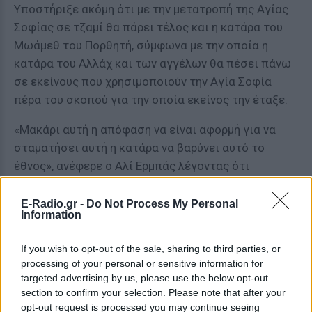
Υποστήριξε ακόμη ότι με την μετατροπή της Αγίας
Σοφίας σε τζαμί θα πάρει τέλος και η κατάρα του
Μωάμεθ του Πορθητή, σύμφωνα με την οποία η
κατάρα του Αλλάχ και των αγγέλων θα πέσει πάνω
σε εκείνους που χρησιμοποιούν την Αγία Σοφία
πέρα του σκοπού για την οποία εκείνος την έταξε.
«Μακάρι αυτή η απόφαση να είναι αφορμή για να
σταματήσει αυτή η κατάρα να βαρύνει αυτό το
έθνος», ανέφερε ο Αλί Ερμπάς λέγοντας ότι
μεγάλωσαν ακούγοντας συνεχώς ότι «ενόσω η Αγία
Σοφία είναι κλειστή (για μουσουλμανική προσευχή)
E-Radio.gr -
Do Not Process My Personal
Information
η κατάρα του Πορθητή είναι πάνω στο έθνος».
If you wish to opt-out of the sale, sharing to third parties, or
[ΠΗΓΗ]
processing of your personal or sensitive information for
targeted advertising by us, please use the below opt-out
section to confirm your selection. Please note that after your
ΔΙΑΦΗΜΙΣΗ
opt-out request is processed you may continue seeing