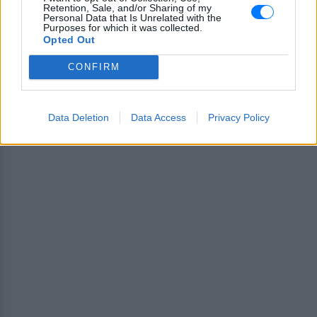
και μάθετε πρώτοι
τα πιο hot νέα
.
Retention, Sale, and/or Sharing of my
Personal Data that Is Unrelated with the
Purposes for which it was collected.
Για ακόμη περισσότερα
νέα
, μπείτε στην
ροή
Opted Out
ειδήσεων
του E-Daily.gr
CONFIRM
Ακολουθήστε το E-Radio.gr και στο Instagram
Data Deletion
Data Access
Privacy Policy
ΔΙΑΦΗΜΙΣΗ