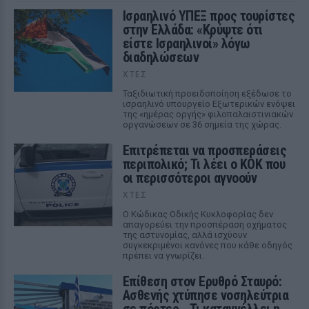
Ισραηλινό ΥΠΕΞ προς τουρίστες
στην Ελλάδα: «Κρύψτε ότι
είστε Ισραηλινοί» λόγω
διαδηλώσεων
ΧΤΕΣ
Ταξιδιωτική προειδοποίηση εξέδωσε το
ισραηλινό υπουργείο Εξωτερικών ενόψει
της «ημέρας οργής» φιλοπαλαιστινιακών
οργανώσεων σε 36 σημεία της χώρας.
Επιτρέπεται να προσπεράσεις
περιπολικό; Τι λέει ο ΚΟΚ που
οι περισσότεροι αγνοούν
ΧΤΕΣ
Ο Κώδικας Οδικής Κυκλοφορίας δεν
απαγορεύει την προσπέραση οχήματος
της αστυνομίας, αλλά ισχύουν
συγκεκριμένοι κανόνες που κάθε οδηγός
πρέπει να γνωρίζει.
Επίθεση στον Ερυθρό Σταυρό:
Ασθενής χτύπησε νοσηλεύτρια