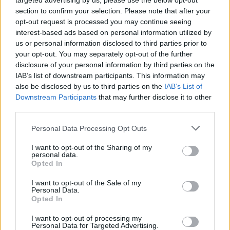
targeted advertising by us, please use the below opt-out
Γιαννακόπουλος για Ολυμπιακό:
section to confirm your selection. Please note that after your
«Πριν 10 χρόνια φώναζαν
opt-out request is processed you may continue seeing
οφσάιντ, δεν ήξεραν ότι η
μπάλα μπάσκετ είναι
interest-based ads based on personal information utilized by
πορτοκαλί»
us or personal information disclosed to third parties prior to
your opt-out. You may separately opt-out of the further
ΧΤΕΣ
disclosure of your personal information by third parties on the
Ο Δημήτρης Γιαννακόπουλος έδωσε
IAB’s list of downstream participants. This information may
συνέντευξη στους «EuroInsiders» και
also be disclosed by us to third parties on the
IAB’s List of
αναφέρθηκε, μεταξύ άλλων, στην
αντιπαλότητα με τον Ολυμπιακό και στο
Downstream Participants
that may further disclose it to other
τι πήγε λάθος την περσινή σεζόν
third parties.
Αλογα σε πανηγύρια της
Personal Data Processing Opt Outs
Λέσβου: Η A Promise to Animals
απαντά σε όσους θεωρούν την
I want to opt-out of the Sharing of my
κριτική «επίθεση στον τόπο»
personal data.
Opted In
ΧΤΕΣ
Βίντεο με άλογα να εκτελούν φιγούρες
I want to opt-out of the Sale of my
δίπλα σε σπασμένα μπουκάλια
Personal Data.
πυροδότησαν έντονη αντιπαράθεση στα
Opted In
μέσα κοινωνικής δικτύωσης
I want to opt-out of processing my
Έφυγε από τη ζωή στα 74 του ο
Personal Data for Targeted Advertising.