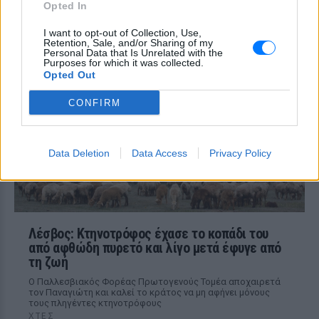
σπουδαίος ηθοποιός Νίκος
Opted In
Καλογερόπουλος
I want to opt-out of Collection, Use,
ΧΤΕΣ
Retention, Sale, and/or Sharing of my
Personal Data that Is Unrelated with the
Από τη «Λούφα και Παραλλαγή» και το
Purposes for which it was collected.
«Ρεμπέτικο» έως το «Μάθε παιδί μου
Opted Out
γράμματα» και το τηλεοπτικό
«Κάμπινγκ», τα έργα του σφράγισαν την
ελληνική κινηματογραφική και
CONFIRM
τηλεοπτική παραγωγή
Data Deletion
Data Access
Privacy Policy
Λέσβος: Κτηνοτρόφος έχασε το κοπάδι του
από αφθώδη πυρετό και λίγο μετά έφυγε από
τη ζωή
Ο Παλλεσβιακός Φορέας Πρωτογενούς Τομέα αποχαιρετά
τον Παναγιώτη και καλεί το κράτος να μη αφήνει μόνους
τους πληγέντες κτηνοτρόφους
ΧΤΕΣ