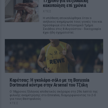
17χρονο για σεξουαλική
κακοποίηση επί χρόνια
ΧΤΕΣ
Η υπόθεση αποκαλύφθηκε όταν ο
ανήλικος ενημέρωσε τους γονείς του και
προσέφυγε στο Αστυνομικό Τμήμα
Σκιάθου στις 8 Αυγούστου - δικογραφία
έχει ήδη σχηματιστεί.
Καρέτσας: Η γκολάρα‑σόλο με τη Borussia
Dortmund κόντρα στην Arsenal του Τζόλη
Ο 18χρονος Έλληνας επιθετικός σκόραρε στο 29ο λεπτό της
φιλικής αναμέτρησης στο Emirates, διαμορφώνοντας το 2-0
για τους Βεστφαλούς.
ΧΤΕΣ