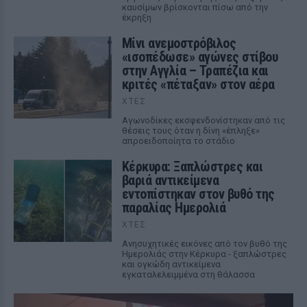
καυσίμων βρίσκονται πίσω από την
έκρηξη
Μίνι ανεμοστρόβιλος
«ισοπέδωσε» αγώνες στίβου
στην Αγγλία – Τραπέζια και
κριτές «πέταξαν» στον αέρα
ΧΤΕΣ
Αγωνοδίκες εκσφενδονίστηκαν από τις
θέσεις τους όταν η δίνη «έπληξε»
απροειδοποίητα το στάδιο
Κέρκυρα: Ξαπλώστρες και
βαριά αντικείμενα
εντοπίστηκαν στον βυθό της
παραλίας Ημερολιά
ΧΤΕΣ
Ανησυχητικές εικόνες από τον βυθό της
Ημερολιάς στην Κέρκυρα - ξαπλώστρες
και ογκώδη αντικείμενα
εγκαταλελειμμένα στη θάλασσα