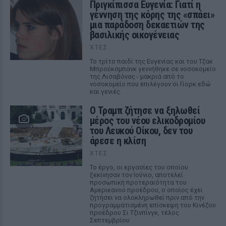
Πριγκίπισσα Ευγενία: Γιατί η
γέννηση της κόρης της «σπάει»
μια παράδοση δεκαετιών της
βασιλικής οικογένειας
ΧΤΕΣ
Το τρίτο παιδί της Ευγενίας και του Τζακ
Μπρούκσμπανκ γεννήθηκε σε νοσοκομείο
της Λισαβόνας - μακριά από το
νοσοκομείο που επιλέγουν οι Γιορκ εδώ
και γενιές.
Ο Τραμπ ζήτησε να ξηλωθεί
μέρος του νέου ελικοδρομίου
του Λευκού Οίκου, δεν του
άρεσε η κλίση
ΧΤΕΣ
Το έργο, οι εργασίες του οποίου
ξεκίνησαν τον Ιούνιο, αποτελεί
προσωπική προτεραιότητα του
Αμερικανού προέδρου, ο οποίος έχει
ζητήσει να ολοκληρωθεί πριν από την
προγραμματισμένη επίσκεψη του Κινέζου
προέδρου Σι Τζινπίνγκ, τέλος
Σεπτεμβρίου