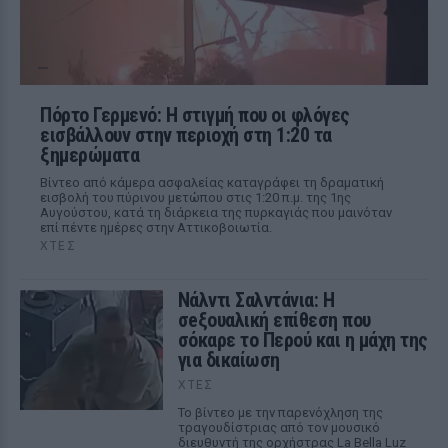
Πόρτο Γερμενό: Η στιγμή που οι φλόγες
εισβάλλουν στην περιοχή στη 1:20 τα
ξημερώματα
Βίντεο από κάμερα ασφαλείας καταγράφει τη δραματική
εισβολή του πύρινου μετώπου στις 1:20 π.μ. της 1ης
Αυγούστου, κατά τη διάρκεια της πυρκαγιάς που μαινόταν
επί πέντε ημέρες στην Αττικοβοιωτία.
ΧΤΕΣ
Νάλντι Σαλντάνια: Η
σeξουαλική επίθεση που
σόκαρε το Περού και η μάχη της
για δικαίωση
ΧΤΕΣ
Το βίντεο με την παρενόχληση της
τραγουδίστριας από τον μουσικό
διευθυντή της ορχήστρας La Bella Luz