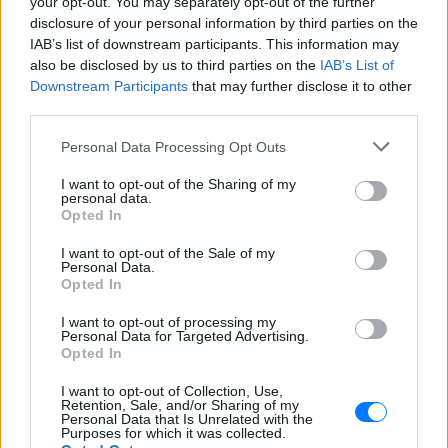
your opt-out. You may separately opt-out of the further
disclosure of your personal information by third parties on the
IAB’s list of downstream participants. This information may
also be disclosed by us to third parties on the
IAB’s List of
Downstream Participants
that may further disclose it to other
third parties.
ΔΕΙΤΕ ΕΠΙΣΗΣ
Personal Data Processing Opt Outs
ΣΤΗΝ ΙΔΙΑ ΚΑΤΗΓΟΡΙΑ
I want to opt-out of the Sharing of my
personal data.
Opted In
Εντοπίστηκε σήραγγα 40
μέτρων στη Λιθουανία για τη
I want to opt-out of the Sale of my
διέλευση παράνομων
Personal Data.
Opted In
μεταναστών από τη
Λευκορωσία
I want to opt-out of processing my
ΧΤΕΣ
Personal Data for Targeted Advertising.
Opted In
Λιθουανοί συνοριοφύλακες δέχθηκαν
επίθεση σε μία περίπτωση από ομάδα
I want to opt-out of Collection, Use,
μεταναστών που αντιστέκονταν στη
Retention, Sale, and/or Sharing of my
σύλληψή τους, οι αξιωματικοί
Personal Data that Is Unrelated with the
αναγκάστηκαν να υποχωρήσουν και οι
Purposes for which it was collected.
παράνομοι μετανάστες διέφυγαν πίσω