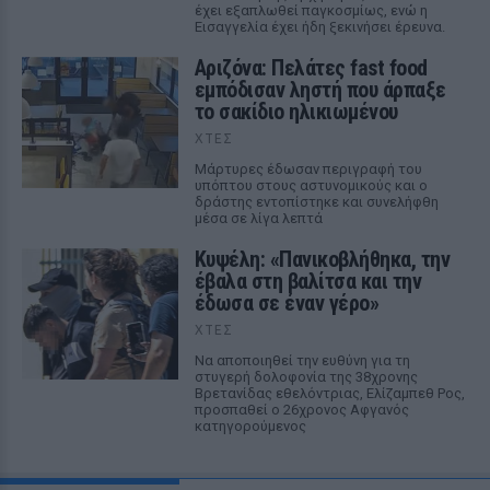
έχει εξαπλωθεί παγκοσμίως, ενώ η
Εισαγγελία έχει ήδη ξεκινήσει έρευνα.
Αριζόνα: Πελάτες fast food
εμπόδισαν ληστή που άρπαξε
το σακίδιο ηλικιωμένου
ΧΤΕΣ
Μάρτυρες έδωσαν περιγραφή του
υπόπτου στους αστυνομικούς και ο
δράστης εντοπίστηκε και συνελήφθη
μέσα σε λίγα λεπτά
Κυψέλη: «Πανικοβλήθηκα, την
έβαλα στη βαλίτσα και την
έδωσα σε έναν γέρο»
ΧΤΕΣ
Να αποποιηθεί την ευθύνη για τη
στυγερή δολοφονία της 38χρονης
Βρετανίδας εθελόντριας, Ελίζαμπεθ Ρος,
προσπαθεί ο 26χρονος Αφγανός
κατηγορούμενος