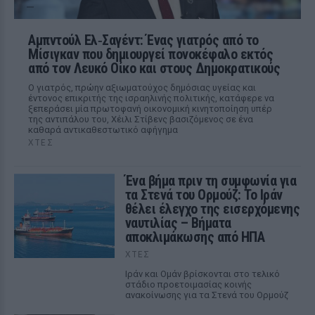
Αμπντούλ Ελ‑Σαγέντ: Ένας γιατρός από το
Μίσιγκαν που δημιουργεί πονοκέφαλο εκτός
από τον Λευκό Οίκο και στους Δημοκρατικούς
Ο γιατρός, πρώην αξιωματούχος δημόσιας υγείας και
έντονος επικριτής της ισραηλινής πολιτικής, κατάφερε να
ξεπεράσει μία πρωτοφανή οικονομική κινητοποίηση υπέρ
της αντιπάλου του, Χέιλι Στίβενς βασιζόμενος σε ένα
καθαρά αντικαθεστωτικό αφήγημα
ΧΤΕΣ
Ένα βήμα πριν τη συμφωνία για
τα Στενά του Ορμούζ: Το Ιράν
θέλει έλεγχο της εισερχόμενης
ναυτιλίας – Βήματα
αποκλιμάκωσης από ΗΠΑ
ΧΤΕΣ
Ιράν και Ομάν βρίσκονται στο τελικό
στάδιο προετοιμασίας κοινής
ανακοίνωσης για τα Στενά του Ορμούζ